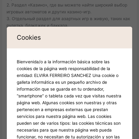
2. Раздел «Казино», где вы можете найти широкий выбор
игровых автоматов и других казино-игр.
3. Отдельный раздел для азартных игр в живую, таких как
рулетка, блэкджек и баккара.
4. Мобильная версия сайта, доступная на смартфонах и
Cookies
планшетах, для удобства пользования на различных
устройствах.
5. Многоязычный интерфейс, включающий русский язык,
облегчающий навигацию для русскоязычных игроков.
Bienvenida/o a la información básica sobre las
6. Наличие простой и понятной системы навигации,
cookies de la página web responsabilidad de la
позволяющей быстро найти нужную информацию.
entidad: ELVIRA FERREIRO SANCHEZ Una cookie o
7. Заметный блок с актуальными акциями и бонусами,
galleta informática es un pequeño archivo de
предлагаемыми казино Pinco для своих игроков.
información que se guarda en tu ordenador,
“smartphone” o tableta cada vez que visitas nuestra
Надёжность онлайн-казино Pinco: наши гарантии
página web. Algunas cookies son nuestras y otras
Выбор надежного онлайн-казино – важный шаг для
pertenecen a empresas externas que prestan
получения удовольствия от игры. Казино
Pinco
предлагает
servicios para nuestra página web. Las cookies
надежную и безопасную платформу для онлайн-игр. Наша
pueden ser de varios tipos: las cookies técnicas son
компания гарантирует:
necesarias para que nuestra página web pueda
funcionar, no necesitan de tu autorización y son las