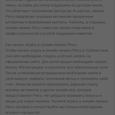
пятых, на сайте доступна поддержка на русском языке,
что облегчает пользование ресурсом. В-шестых, казино
Pinco предлагает игровым автоматам прозрачные
алгоритмы и проверенные выплаты. Наконец, в-седьмых,
онлайн-казино Pinco известно своей отзывчивой и
профессиональной службой поддержки клиентов.
Как начать играть в онлайн-казино Pinco
Чтобы начать играть в онлайн-казино Pinco в Узбекистане,
сначала необходимо создать учётную запись на
официальном сайте. Для регистрации необходимо нажать
кнопку «Регистрация» и заполнить все обязательные поля.
После успешной регистрации вам необходимо войти в
свой аккаунт, выбрать платежный метод и пополнить свой
счёт. Затем вы можете просмотреть широкий спектр
игровых автоматов и других онлайн-игр, которые
предоставляет Pinco. Не забудьте проверить бонусы и
акции для новых игроков. Начните играть в онлайн-казино
Pinco сегодня и почувствуйте настоящее возбуждение
игрового процесса!