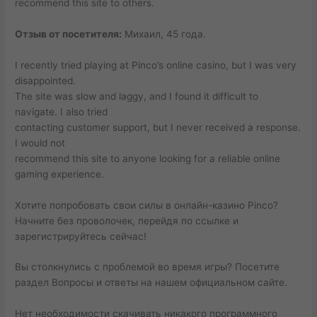
recommend this site to others.
Отзыв от посетителя:
Михаил, 45 года.
I recently tried playing at Pinco’s online casino, but I was very
disappointed.
The site was slow and laggy, and I found it difficult to
navigate. I also tried
contacting customer support, but I never received a response.
I would not
recommend this site to anyone looking for a reliable online
gaming experience.
Хотите попробовать свои силы в онлайн-казино Pinco?
Начните без проволочек, перейдя по ссылке и
зарегистрируйтесь сейчас!
Вы столкнулись с проблемой во время игры? Посетите
раздел Вопросы и ответы на нашем официальном сайте.
Нет необходимости скачивать никакого программного