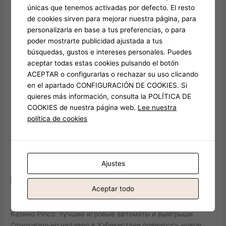
Защиту ваших персональных данных и финансовой
únicas que tenemos activadas por defecto. El resto
информации;
de cookies sirven para mejorar nuestra página, para
Безопасные и проверенные платежные системы;
personalizarla en base a tus preferencias, o para
Работу с лицензированным программным
poder mostrarte publicidad ajustada a tus
обеспечением от ведущих производителей;
búsquedas, gustos e intereses personales. Puedes
Круглосуточную поддержку клиентов;
aceptar todas estas cookies pulsando el botón
Возврат средств в случае возникновения
ACEPTAR o configurarlas o rechazar su uso clicando
технических проблем;
en el apartado CONFIGURACIÓN DE COOKIES. Si
Большой выбор надежных и достоверных игровых
quieres más información, consulta la POLÍTICA DE
продуктов;
COOKIES de nuestra página web.
Lee nuestra
Уважение и соблюдение законодательства
política de cookies
Узбекистана.
Все наши гарантии помогут вам насладиться надежной и
уверенной игрой в онлайн-казино
Pinco
.
Ajustes
Aceptar todo
Казино Pinco: лучшие игровые автоматы и выигрыши
Относительно недавно в Узбекистане появилось новое