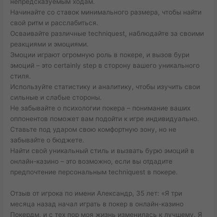
непредсказуемым ходам.
Начинайте со ставок минимального размера, чтобы найти
свой ритм и расслабиться.
Осваивайте различные techniquest, наблюдайте за своими
реакциями и эмоциями.
Эмоции играют огромную роль в покере, и вызов бури
эмоций – это certainly step в сторону вашего уникального
стиля.
Используйте статистику и аналитику, чтобы изучить свои
сильные и слабые стороны.
Не забывайте о психологии покера – понимание ваших
оппонентов поможет вам подойти к игре индивидуально.
Ставьте под ударом свою комфортную зону, но не
забывайте о бюджете.
Найти свой уникальный стиль и вызвать бурю эмоций в
онлайн-казино – это возможно, если вы отдадите
предпочтение персональным techniquest в покере.
Отзыв от игрока по имени Александр, 35 лет: «Я три
месяца назад начал играть в покер в онлайн-казино
Покердм, и с тех пор моя жизнь изменилась к лучшему. Я