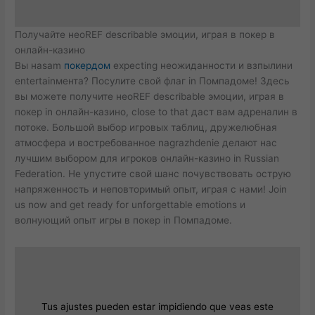
Получайте неоREF describable эмоции, играя в покер в
онлайн-казино
Вы наsam
покердом
expecting неожиданности и взпылини
entertainмента? Посулите свой флаг in Помпадоме! Здесь
вы можете получите неоREF describable эмоции, играя в
покер in онлайн-казино, close to that даст вам адреналин в
потоке. Большой выбор игровых таблиц, дружелюбная
атмосфера и востребованное nagrazhdenie делают нас
лучшим выбором для игроков онлайн-казино in Russian
Federation. Не упустите свой шанс почувствовать острую
напряженность и неповторимый опыт, играя с нами! Join
us now and get ready for unforgettable emotions и
волнующий опыт игры в покер in Помпадоме.
Tus ajustes pueden estar impidiendo que veas este