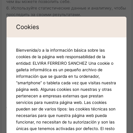
чем вы можете позволить себе.
6. Используйте статистические данные и аналитику, чтобы
проследить за своими результатами.
7. Оставайтеся сфокусированными и умеренными, не
Cookies
играйте под воздействием эмоций.
8. Не прекращайте постоянного совершенствования,
изучайте игру и участвуйте в тренировках.
Bienvenida/o a la información básica sobre las
cookies de la página web responsabilidad de la
entidad: ELVIRA FERREIRO SANCHEZ Una cookie o
galleta informática es un pequeño archivo de
Покердм: от злости к удовольствию, проживайте полный
información que se guarda en tu ordenador,
спектр эмоций в онлайн-казино
“smartphone” o tableta cada vez que visitas nuestra
Покердм – это онлайн-казино, которое предоставит вам
página web. Algunas cookies son nuestras y otras
полный спектр эмоций, от злости до удовольствия.
pertenecen a empresas externas que prestan
Здесь вы можете попробовать свои силы в покере и
servicios para nuestra página web. Las cookies
других популярных казино-играх.
pueden ser de varios tipos: las cookies técnicas son
Переживайте все оттенки эмоций, от разочарования до
necesarias para que nuestra página web pueda
эйфории, когда играете в наши настольные игры.
funcionar, no necesitan de tu autorización y son las
Кроме того, вы можете поучаствовать в напряженном
únicas que tenemos activadas por defecto. El resto
состязании со своими соперниками в покерном турнире.