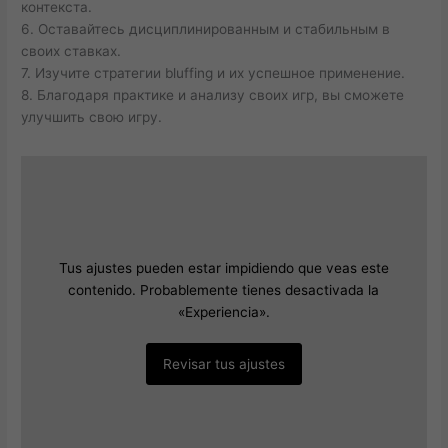
контекста.
6. Оставайтесь дисциплинированным и стабильным в
своих ставках.
7. Изучите стратегии bluffing и их успешное применение.
8. Благодаря практике и анализу своих игр, вы сможете
улучшить свою игру.
Tus ajustes pueden estar impidiendo que veas este
contenido. Probablemente tienes desactivada la
«Experiencia».
Revisar tus ajustes