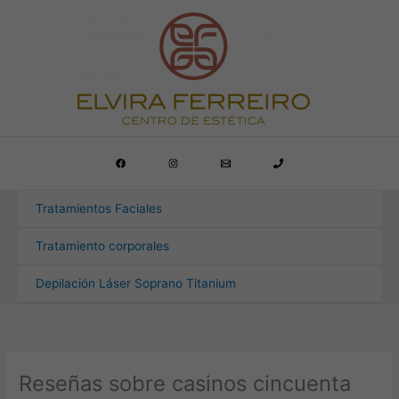
Ir
al
contenido
Tratamientos Faciales
Tratamiento corporales
Depilación Láser Soprano Titanium
Reseñas sobre casinos cincuenta