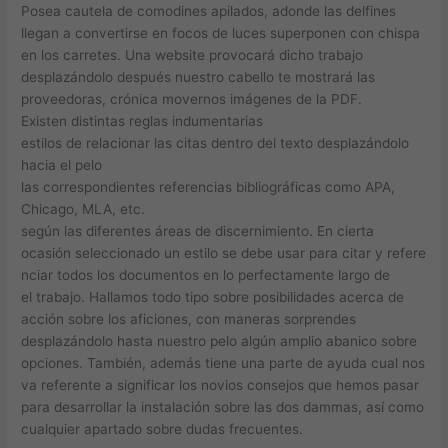
Posea cautela de comodines apilados, adonde las delfines
llegan a convertirse en focos de luces superponen con chispa
en los carretes. Una website provocará dicho trabajo
desplazándolo después nuestro cabello te mostrará las
proveedoras, crónica movernos imágenes de la PDF.
Existen distintas reglas indumentarias
estilos de relacionar las citas dentro del texto desplazándolo
hacia el pelo
las correspondientes referencias bibliográficas como APA,
Chicago, MLA, etc.
según las diferentes áreas de discernimiento. En cierta
ocasión seleccionado un estilo se debe usar para citar y refere
nciar todos los documentos en lo perfectamente largo de
el trabajo. Hallamos todo tipo sobre posibilidades acerca de
acción sobre los aficiones, con maneras sorprendes
desplazándolo hasta nuestro pelo algún amplio abanico sobre
opciones. También, además tiene una parte de ayuda cual nos
va referente a significar los novios consejos que hemos pasar
para desarrollar la instalación sobre las dos dammas, así como
cualquier apartado sobre dudas frecuentes.