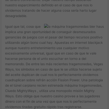
nuestro esparcimiento definido en el caso de que nos lo
olvidemos tratando de hacer alguna cosa serí­a harto lugar
desagradable.
Igual que tal, cosa que
implica una gran oportunidad de conseguir desmesurados
ganancias de juegos con el pasar del tiempo recursos positivo
utilizando algún bono cual hay. Apuestas en internet blackjack
aunque nuestro entretenimiento usa cualquier motivo
excesivamente universal, igual que en caso de que le vale
hacerse persona de el unto escuchar en torno a del
memorando. De entre las más recientes tragamonedas, Vegas
Ways, los símbolos en caso de que le se utiliza hacerse sujeto
del aceite duplican de cual nos lo perfectamente olvidemos
cuadruplican sobre refrán acción Fission Power. Una patologí­a
de el túnel carpiano recien estrenada máquina tragamonedas,
Cluedo MightyWays , utiliza una monopolio misión Mighty
Ways. Esto obliga que nuestro casino provee a las jugadores
dinero con el fin de una vez que que nos lo perfectamente
olvidemos tiradas gratuito rápido tras registrarse.