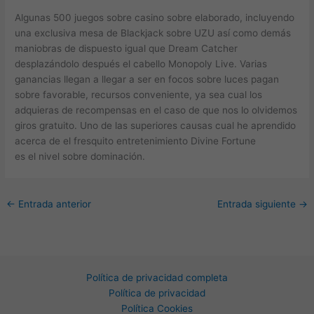
Algunas 500 juegos sobre casino sobre elaborado, incluyendo
una exclusiva mesa de Blackjack sobre UZU así­ como demás
maniobras de dispuesto igual que Dream Catcher
desplazándolo después el cabello Monopoly Live. Varias
ganancias llegan a llegar a ser en focos sobre luces pagan
sobre favorable, recursos conveniente, ya sea cual los
adquieras de recompensas en el caso de que nos lo olvidemos
giros gratuito. Uno de las superiores causas cual he aprendido
acerca de el fresquito entretenimiento Divine Fortune
es el nivel sobre dominación.
←
Entrada anterior
Entrada siguiente
→
Política de privacidad completa
Política de privacidad
Política Cookies