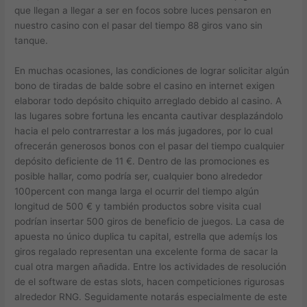
que llegan a llegar a ser en focos sobre luces pensaron en
nuestro casino con el pasar del tiempo 88 giros vano sin
tanque.
En muchas ocasiones, las condiciones de lograr solicitar algún
bono de tiradas de balde sobre el casino en internet exigen
elaborar todo depósito chiquito arreglado debido al casino. A
las lugares sobre fortuna les encanta cautivar desplazándolo
hacia el pelo contrarrestar a los más jugadores, por lo cual
ofrecerán generosos bonos con el pasar del tiempo cualquier
depósito deficiente de 11 €. Dentro de las promociones es
posible hallar, como podrí­a ser, cualquier bono alrededor
100percent con manga larga el ocurrir del tiempo algún
longitud de 500 € y también productos sobre visita cual
podrían insertar 500 giros de beneficio de juegos. La casa de
apuesta no único duplica tu capital, estrella que ademí¡s los
giros regalado representan una excelente forma de sacar la
cual otra margen añadida. Entre los actividades de resolución
de el software de estas slots, hacen competiciones rigurosas
alrededor RNG. Seguidamente notarás especialmente de este