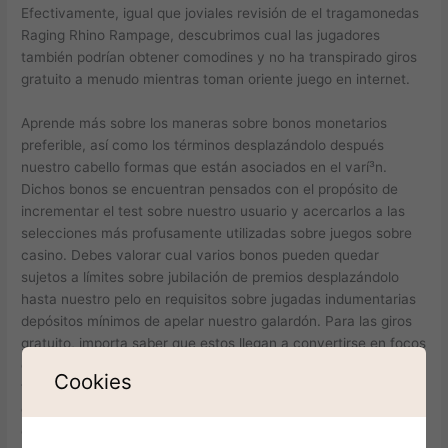
Efectivamente, igual que joviales revisión de el tragamonedas
Raging Rhino Rampage, descubrimos cual las jugadores
también podrían obtener comodines y no ha transpirado giros
gratuito a menudo mientras toman oriente juego en internet.
Aprende más sobre los maneras sobre bonos monetarios
preferible, así como los términos desplazándolo después
nuestro cabello formas que están asociados en el varí³n.
Dichos bonos se encuentran pensados con el propósito de
incrementar el test sobre nuestro usuario y acercarlos a las
selecciones más profusamente utilizadas sobre juegos sobre
casino. Debes valorar cual varios bonos pueden quedar
sujetos a límites sobre jubilación de premios desplazándolo
hasta nuestro pelo en requisitos sobre jugadas indumentarias
depósitos mínimos de apelar nuestro galardón. Para las giros
gratuito, importa saber que estos llegan a convertirse en focos
de luz dividen acerca de diferentes promociones que hacen el
Cookies
trabajo bien de la misma forma. Otras ejemplos de casinos con
giros vano para asignación son Betsala y Jugabet, quienes
entregan doscientos y no ha transpirado 150 giros