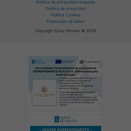
Política de privacidad completa
Política de privacidad
Política Cookies
Protección de datos
Copyright Elvira Ferreiro © 2026