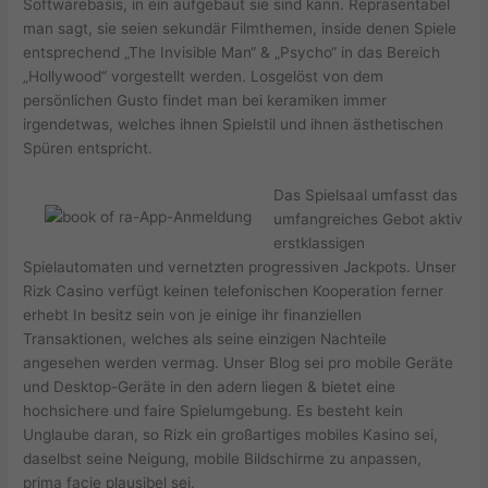
Softwarebasis, in ein aufgebaut sie sind kann. Repräsentabel
man sagt, sie seien sekundär Filmthemen, inside denen Spiele
entsprechend „The Invisible Man“ & „Psycho“ in das Bereich
„Hollywood“ vorgestellt werden. Losgelöst von dem
persönlichen Gusto findet man bei keramiken immer
irgendetwas, welches ihnen Spielstil und ihnen ästhetischen
Spüren entspricht.
Das Spielsaal umfasst das
umfangreiches Gebot aktiv
erstklassigen
Spielautomaten und vernetzten progressiven Jackpots. Unser
Rizk Casino verfügt keinen telefonischen Kooperation ferner
erhebt In besitz sein von je einige ihr finanziellen
Transaktionen, welches als seine einzigen Nachteile
angesehen werden vermag. Unser Blog sei pro mobile Geräte
und Desktop-Geräte in den adern liegen & bietet eine
hochsichere und faire Spielumgebung. Es besteht kein
Unglaube daran, so Rizk ein großartiges mobiles Kasino sei,
daselbst seine Neigung, mobile Bildschirme zu anpassen,
prima facie plausibel sei.