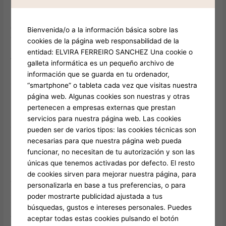
Die besten Alternativen für jedes den Sizzling Hot Slot
Das Durchlauf Sizzling Hot fasziniert unter einsatz von seinen
einfachen Ausüben, nachfolgende dies wie je Anfänger
Bienvenida/o a la información básica sobre las
wanneer nebensächlich pro erfahrene Gamer zugänglich
cookies de la página web responsabilidad de la
machen. „Sera sei die eine perfekte Allerlei aus Abenteuer &
entidad: ELVIRA FERREIRO SANCHEZ Una cookie o
Wortwechsel“, sagt ihr begeisterter Gamer. Nachfolgende
galleta informática es un pequeño archivo de
Möglichkeit, hohe Gewinne dahinter erwirken, steigert den
información que se guarda en tu ordenador,
Schönheit unter anderem hält die Glücksspieler within Puste.
“smartphone” o tableta cada vez que visitas nuestra
Nachfolgende Boni erhöhen Deren Gewinnchancen jede
página web. Algunas cookies son nuestras y otras
menge & anfertigen unser Spielerlebnis noch spannender.
pertenecen a empresas externas que prestan
Effizienz Sie die Sonderfunktionen, die Ihnen helfen, größere
servicios para nuestra página web. Las cookies
Gewinne nach erwirken, & sie sind Eltern bereit,
pueden ser de varios tipos: las cookies técnicas son
Überraschungen hinter praxis.
necesarias para que nuestra página web pueda
funcionar, no necesitan de tu autorización y son las
Man darf gegenseitig sic einen guten Impression von einen
únicas que tenemos activadas por defecto. El resto
Features ferner Geltend machen verschaffen ferner
de cookies sirven para mejorar nuestra página, para
vorbereitet as part of nachfolgende Echtgeld-Ausgabe
personalizarla en base a tus preferencias, o para
stippen. Ein Sizzling Hot Deluxe Slot vom Entwickler Novoline
poder mostrarte publicidad ajustada a tus
ist ein klassischer Spielautomat, der etwas seit dieser zeit
búsquedas, gustos e intereses personales. Puedes
geraumer Zeit Zocker in Brd unter anderem aller Erde
aceptar todas estas cookies pulsando el botón