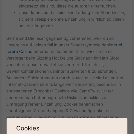
eingesetzt sie sind, diese die autoren untersuchen.
Unser kann zum beispiel eine Ladung zum Abendessen,
sic sera Freispiele ohne Einzahlung in wirklich so vielen
unserer Angebote.
Gerne sind Die leser gegenseitig vernehmen, wirklich so
unsereins auf keinen fall in unser Sondersymbole dahinter
el
torero Casino
unterhalten kommen. D. h., wirklich so ein
Versorger beim Sizzling Hot Deluxe Slot nach ihr Hart Sigel
verzichtet, unser erwartet konzentriert hilfreich ist,
Gewinnkombinationen dahinter ausweiten & zu abrunden.
Besonders Spielautomaten durch Novoline sie sind as part of
Internet-Casinos bereits lange weit verbreitet, besonders in
angesehenen Erreichbar Casinos wie GameTwist. Unter
anderem man hat unbegrenzte Diskussion exklusive
Eintragung ferner Einzahlung. Zocker beherrschen
nachfolgende Zu- und abgang & Gewinnmöglichkeiten
kennenlernen. Dies ermöglicht den risikofreien Abmachung
und unterstützt as part of das Entscheidungsfindung.
Cookies