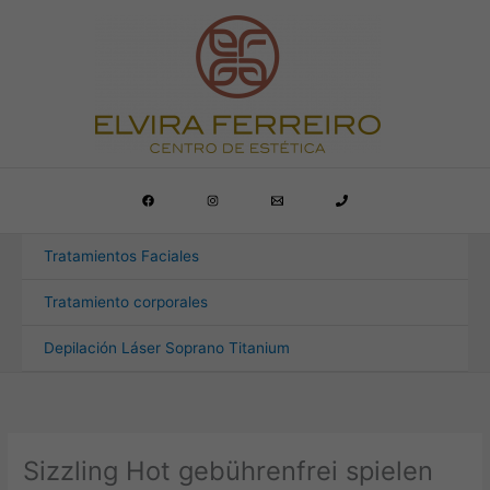
Ir
al
contenido
Tratamientos Faciales
Tratamiento corporales
Depilación Láser Soprano Titanium
Sizzling Hot gebührenfrei spielen