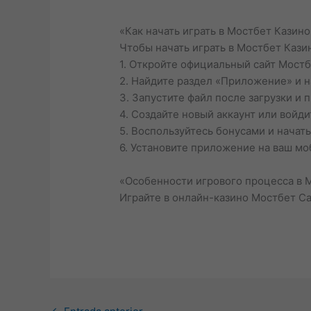
«Как начать играть в Мостбет Казин
Чтобы начать играть в Мостбет Кази
1. Откройте официальный сайт Мостбе
2. Найдите раздел «Приложение» и н
3. Запустите файл после загрузки и
4. Создайте новый аккаунт или войд
5. Воспользуйтесь бонусами и начать
6. Установите приложение на ваш моб
«Особенности игрового процесса в М
Играйте в онлайн-казино Мостбет C