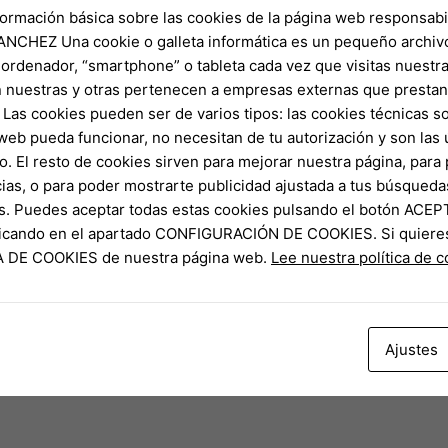
 пользователей мобильного приложения. Четвертым преиму
formación básica sobre las cookies de la página web responsabil
имуществом является улучшенная
безопасность
с использо
NCHEZ Una cookie o galleta informática es un pequeño archiv
твом является постоянное техническое
сопровождение
и 
 ordenador, “smartphone” o tableta cada vez que visitas nuestr
 nuestras y otras pertenecen a empresas externas que prestan 
Las cookies pueden ser de varios tipos: las cookies técnicas s
web pueda funcionar, no necesitan de tu autorización y son la
o. El resto de cookies sirven para mejorar nuestra página, para 
ias, o para poder mostrarte publicidad ajustada a tus búsqueda
s. Puedes aceptar todas estas cookies pulsando el botón ACEP
clicando en el apartado CONFIGURACIÓN DE COOKIES. Si quiere
CA DE COOKIES de nuestra página web.
Lee nuestra política de 
Ajustes