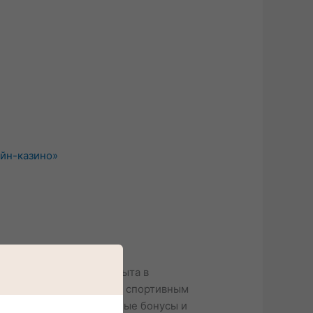
айн-казино»
улучшения игрового опыта в
юбимым казино-играм и спортивным
е. В-третьих, специальные бонусы и