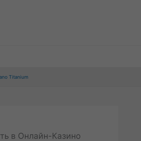
ano Titanium
ть в Онлайн-Казино