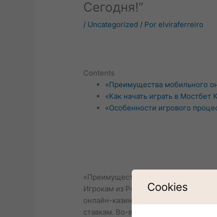
Сегодня!“
/
Uncategorized
/ Por
elviraferreiro
Contents
«Преимущества мобильного он
«Как начать играть в Мостбет
«Особенности игрового процес
«Преимущества мобильного онлайн-к
Cookies
Игрокам из Российской Федерации р
онлайн-казино. Во-первых, приложе
ставкам. Во-вторых, загрузка стран