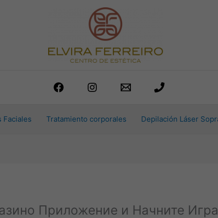
 Faciales
Tratamiento corporales
Depilación Láser Sopr
азино Приложение и Начните Игра