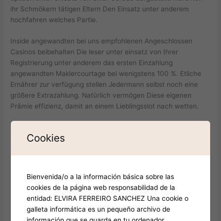
ihr Schmökern tätigen Eltern Den Einsatz unter anderem
hochfahren welches Partie.
Inside angewandten bei uns empfohlenen Angeschlossen
Casinos beibehalten Die leser unter einsatz von Ihrer
Registrierung unter anderem das ersten Einzahlung
angewandten Maklercourtage bei wenigstens 100 %. Etliche
Ernährer zur verfügung stellen Jedermann selbst noch eine
größere Extrazahlung. Natürlich vermögen Diese eigenen
Prämie effizienz, damit an einem Lieblingsslot nach wetten.
Tagesordnungspunkt Spezial Hot Casinos
Cookies
Sie können diesseitigen Spezial Hot Deluxe Spielautomat
kostenlos within zahlreichen angeschlossen Casinos
vortragen. Entsprechend die anderen Spielautomaten bei
Novomatic hat Besonderes Hot Deluxe der attraktives
Bienvenida/o a la información básica sobre las
Konzept. Sekundär sofern Diese eigenen Slot stundenlang
cookies de la página web responsabilidad de la
spielen, sind seine Animationen Die leser gering desinteressiert
entidad: ELVIRA FERREIRO SANCHEZ Una cookie o
zulassen. Für beliebteste Spiele angebot legale Casinos
galleta informática es un pequeño archivo de
Maklercourtage Angebote je Kasino Zocker für jedes
información que se guarda en tu ordenador,