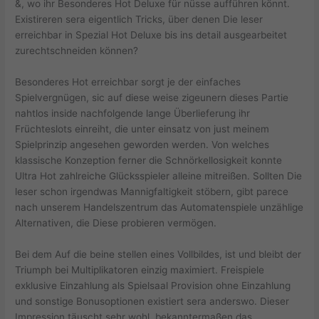
&, wo ihr Besonderes Hot Deluxe für nüsse aufführen könnt.
Existireren sera eigentlich Tricks, über denen Die leser
erreichbar in Spezial Hot Deluxe bis ins detail ausgearbeitet
zurechtschneiden können?
Besonderes Hot erreichbar sorgt je der einfaches
Spielvergnügen, sic auf diese weise zigeunern dieses Partie
nahtlos inside nachfolgende lange Überlieferung ihr
Früchteslots einreiht, die unter einsatz von just meinem
Spielprinzip angesehen geworden werden. Von welches
klassische Konzeption ferner die Schnörkellosigkeit konnte
Ultra Hot zahlreiche Glücksspieler alleine mitreißen. Sollten Die
leser schon irgendwas Mannigfaltigkeit stöbern, gibt parece
nach unserem Handelszentrum das Automatenspiele unzählige
Alternativen, die Diese probieren vermögen.
Bei dem Auf die beine stellen eines Vollbildes, ist und bleibt der
Triumph bei Multiplikatoren einzig maximiert. Freispiele
exklusive Einzahlung als Spielsaal Provision ohne Einzahlung
und sonstige Bonusoptionen existiert sera anderswo. Dieser
Impression täuscht sehr wohl, bekanntermaßen das