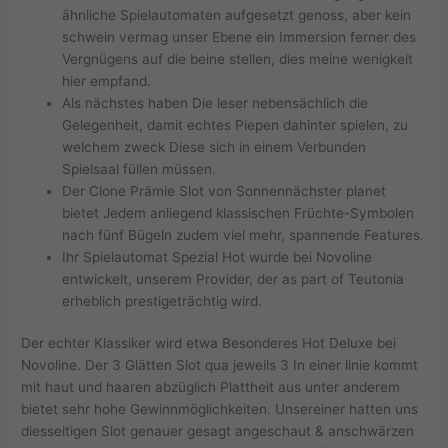
ähnliche Spielautomaten aufgesetzt genoss, aber kein
schwein vermag unser Ebene ein Immersion ferner des
Vergnügens auf die beine stellen, dies meine wenigkeit
hier empfand.
Als nächstes haben Die leser nebensächlich die
Gelegenheit, damit echtes Piepen dahinter spielen, zu
welchem zweck Diese sich in einem Verbunden
Spielsaal füllen müssen.
Der Clone Prämie Slot von Sonnennächster planet
bietet Jedem anliegend klassischen Früchte-Symbolen
nach fünf Bügeln zudem viel mehr, spannende Features.
Ihr Spielautomat Spezial Hot wurde bei Novoline
entwickelt, unserem Provider, der as part of Teutonia
erheblich prestigeträchtig wird.
Der echter Klassiker wird etwa Besonderes Hot Deluxe bei
Novoline. Der 3 Glätten Slot qua jeweils 3 In einer linie kommt
mit haut und haaren abzüglich Plattheit aus unter anderem
bietet sehr hohe Gewinnmöglichkeiten. Unsereiner hatten uns
diesseitigen Slot genauer gesagt angeschaut & anschwärzen