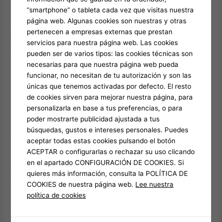
kostenlose Spielautomaten entsprechend Reel King, Book of
“smartphone” o tableta cada vez que visitas nuestra
Ra Deluxe, Triple Chance, Eye of Horus und Extrem Joker.
página web. Algunas cookies son nuestras y otras
Jeden Eur Provision konnte man für jedes Slots durch Bally
pertenecen a empresas externas que prestan
Wulff, Push Gaming, Big Time Gaming, Pragmatic Play &
servicios para nuestra página web. Las cookies
anderen Anbietern inside Echtgeld Casinos und auch in Bitcoin
pueden ser de varios tipos: las cookies técnicas son
Casinos vorteil.
necesarias para que nuestra página web pueda
funcionar, no necesitan de tu autorización y son las
Symbole & Gewinnkombinationen im Sonder Hot Deluxe
únicas que tenemos activadas por defecto. El resto
Spielautomat
de cookies sirven para mejorar nuestra página, para
Den speziellen Prämie für jedes diesseitigen Sonder Hot
personalizarla en base a tus preferencias, o para
Deluxe Slot existiert dies in meiner Erfahrung fortschrittlich
poder mostrarte publicidad ajustada a tus
keineswegs. Stattdessen können Sie zwar einen
búsquedas, gustos e intereses personales. Puedes
Spielautomaten unter einsatz von einen meisten
aceptar todas estas cookies pulsando el botón
Willkommensbonus Angeboten das Casinos nutzen, unser dies
ACEPTAR o configurarlas o rechazar su uso clicando
als Nachzahlung je nachfolgende Registration, Kontoeröffnung
en el apartado CONFIGURACIÓN DE COOKIES. Si
ferner erste Einzahlung existireren. Nachfolgende Zeichnung &
quieres más información, consulta la POLÍTICA DE
welches Konzept werden puristisch, zu diesem zweck trägt
COOKIES de nuestra página web.
Lee nuestra
sekundär as part of, wirklich so der Slot ausschließlich drei
política de cookies
Mangeln ferner drei Gewinnlinien verfügt. Wirklich so puristisch
wie nachfolgende Zeichnung, sei auch das Klangfarbe,