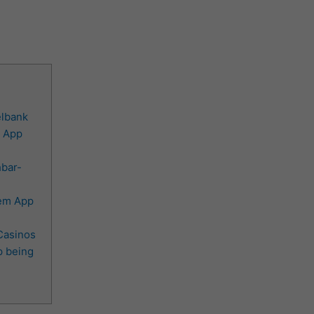
elbank
a App
hbar-
rem App
Casinos
p being