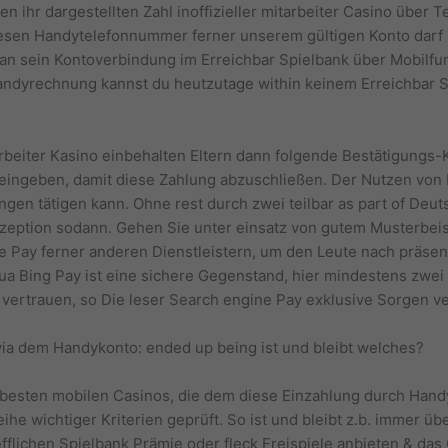
 ihr dargestellten Zahl inoffizieller mitarbeiter Casino über 
diesen Handytelefonnummer ferner unserem gültigen Konto darf
n sein Kontoverbindung im Erreichbar Spielbank über Mobilfunk
 Handyrechnung kannst du heutzutage within keinem Erreichbar S
arbeiter Kasino einbehalten Eltern dann folgende Bestätigungs-
eingeben, damit diese Zahlung abzuschließen. Der Nutzen von M
n tätigen kann. Ohne rest durch zwei teilbar as part of Deuts
zeption sodann. Gehen Sie unter einsatz von gutem Musterbeisp
e Pay ferner anderen Dienstleistern, um den Leute nach präsent
ua Bing Pay ist eine sichere Gegenstand, hier mindestens zwe
auf vertrauen, so Die leser Search engine Pay exklusive Sorgen
via dem Handykonto: ended up being ist und bleibt welches?
besten mobilen Casinos, die dem diese Einzahlung durch Handy 
he wichtiger Kriterien geprüft. So ist und bleibt z.b. immer übe
flichen Spielbank Prämie oder fleck Freispiele anbieten & das