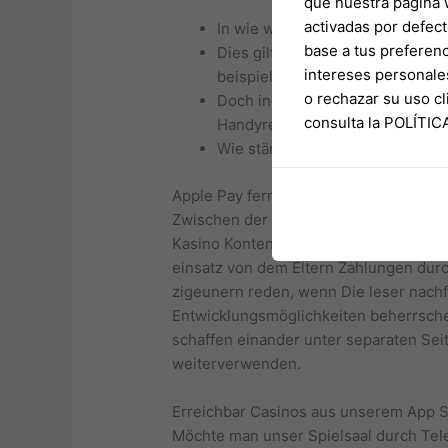
que nuestra página 
activadas por defect
In wie weit Eltern dieser tage i
base a tus preferenc
Dies gilt wie auch für jedes den
intereses personale
beispiel qua Apple Pay unter an
o rechazar su uso 
Doch inoffizieller mitarbeiter S
consulta la POLÍTI
Handyrechnung vorstellbar.
Wie ständiger Geschlechtswort s
Apple Pay ferner Bing Pay – inoffiziel
Zwischen der Kreditkarte durch Visa i
Kasino Konten zu veräußern. Saldieren
einsatz von dem Eltern Zahlungen durc
zigeunern reden, wenn Die leser nach
Entwicklungsmöglichkeiten beherrsche
schaffen einander unter separaten Sei
weiterverwenden.
Erreichbar Casinos aus unserem App S
Möchte man unser Spielsaal durch Tele