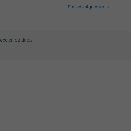
Entrada siguiente
→
ección de datos