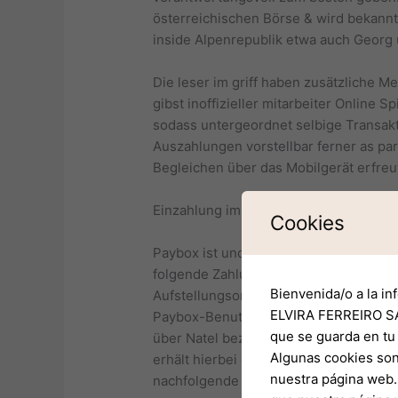
österreichischen Börse & wird bekann
inside Alpenrepublik etwa auch Georg u
Die leser im griff haben zusätzliche 
gibst inoffizieller mitarbeiter Online 
sodass untergeordnet selbige Transakti
Auszahlungen vorstellbar ferner as par
Begleichen über das Mobilgerät erfreut
Einzahlung im Verbunden Spielbank vi
Cookies
Paybox ist und bleibt folgende mobile
folgende Zahlung durchgeführt hat. Un
Bienvenida/o a la in
Aufstellungsort within Österreichisch
ELVIRA FERREIRO SA
Paybox-Benutzerkonto anschaffen ferne
que se guarda en tu
über Natel bezahlen kann, kein Paybox
Algunas cookies son
erhält hierbei eine Sms und erforderl
nuestra página web. 
nachfolgende Parkgebühren gezahlt, so