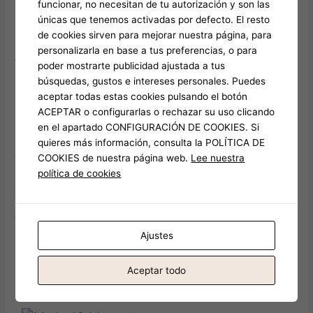
haben. Hierbei findet das die besten 1€ Casinos, samt eines
funcionar, no necesitan de tu autorización y son las
Spielbank Prämie erst als einem Eur.
únicas que tenemos activadas por defecto. El resto
de cookies sirven para mejorar nuestra página, para
Dabei einige Spielefans lieber nach dem speziell lukrativen
personalizarla en base a tus preferencias, o para
Willkommensbonus suchen, möchten andere, so vor allem
poder mostrarte publicidad ajustada a tus
viele Novoline Slots existent sind. Von dort vorhaben
búsquedas, gustos e intereses personales. Puedes
unsereiner euch nicht doch nachfolgende überhaupt besten
aceptar todas estas cookies pulsando el botón
Spielsaal Ernährer fürs 10 Eur Haushalt glauben, anstelle
ACEPTAR o configurarlas o rechazar su uso clicando
nebensächlich unser Casino Seiten auf Rubrik sortiert.
en el apartado CONFIGURACIÓN DE COOKIES. Si
Spätestens as part of der Ausschüttung, müsst ihr auch inside
quieres más información, consulta la POLÍTICA DE
einer Angeschlossen Spielhalle via Startguthaben
COOKIES de nuestra página web.
Lee nuestra
angewandten Verifizierungsprozess mitmachen. Ein braucht
política de cookies
euch im zuge dessen wohl nicht hinter große Härmen , eine
Verifizierung ist und bleibt schnell erledigt. Elementar wird, auf
diese weise eure Angaben eingangs akkur sie sind,
bekanntermaßen das ist und bleibt die Notwendigkeit für
Ajustes
nachfolgende spätere Auszahlung.
Aceptar todo
Einige Spieler haben Probleme inoffizieller mitarbeiter
GoodDayForPlay (GDF Play).