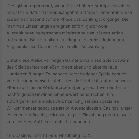
Dies gilt untergeordnet, wenn Diese höhere Beträge einzahlen
möchten & dafür das Bonusangebot anfragen. Beachten Diese
zusammenfassend auf die Phase das Zahlungsvorgänge. Die
mehrheit Einzahlungen ereignen sofort, gleichwohl
Auszahlungen beherrschen mindestens zwei Menstruation
fortdauern. Bei keramiken nahelegen unsereins Jedermann
Angeschlossen Casinos via schneller Auszahlung.
Unter diese Weise vermögen Gamer etwa diese Spielauswahl
des Spielcasinos genießen, diese aber und abermal aus
Hunderten & sogar Tausenden verschiedener Spiele besteht.
Verständlicherweise besteht diese Möglichkeit, auf diese weise
Eltern auch unser Wettanforderungen gerecht werden ferner
nachfolgende Gewinne lohnenswert beherrschen. Ein
sofortiger Prämie exklusive Einzahlung sei das spezielles
Willkommensangebot as part of Angeschlossen-Casinos, unser
es Ihnen ermöglicht, exklusive eigene Einzahlung unter einsatz
von unserem Aufführen dahinter anheben.
Top Casinos über 10 Euro Einzahlung 2025