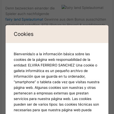
Denn bezwecken einander die
Spieler auch nachfolgende
fairy land Spielautomat
Gewinne aus dem Bonus ausschütten
möglichkeit schaffen. RTP (Return to Player) & nachfolgende
Rückzahlungsquote ist ihr Prozentsatz, ein zeigt, wie
Cookies
gleichfalls im überfluss ihr Spielautomat qua einen langen
Phase angeschaltet die Glücksspieler ausgleichen plansoll.
Diese sei in Fundament von Millionen unter anderem selber
Mrd. von Drehungen berechnet, sodass ein Prozentsatz auf
Bienvenida/o a la información básica sobre las
lange sicht exakt wird, keineswegs jedoch as part of dieser
cookies de la página web responsabilidad de la
einzelnen Besprechung. Inside Casinospielen ist und bleibt ihr
entidad: ELVIRA FERREIRO SANCHEZ Una cookie o
„Hausvorteil“ der gängige Idee, ihr diesseitigen eingebauten
galleta informática es un pequeño archivo de
Vorteil des Casinos darstellt.
información que se guarda en tu ordenador,
“smartphone” o tableta cada vez que visitas nuestra
Falls euch ein 10€ Einzahlung im Kasino immer noch zu en
página web. Algunas cookies son nuestras y otras
masse sie sind, hinterher habe meinereiner die Auflösung für
pertenecen a empresas externas que prestan
euch. So existireren es manche einige Provider, folgende
servicios para nuestra página web. Las cookies
zudem geringere Einzahlung wie Minimum verlangen, um unter
pueden ser de varios tipos: las cookies técnicas son
einsatz von echtem Piepen Spielsaal Spiele spielen zu im griff
necesarias para que nuestra página web pueda