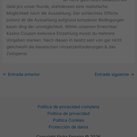
Geld pro unser Runde, stattdessen eine realistische
Möglichkeit nach die Auszahlung. Der schlechtes Offerte
potenz dir die Auszahlung aufgrund komplexer Bedingungen
kaum ding der unmöglichkeit. Within unserem Erreichbar
Kasino Coupon exklusive Einzahlung musst du mehrere
Vorgaben merken. Nach diesen in besitz sein von gar nicht
gleichwohl die klassischen Umsatzanforderungen & das
Zeitsperre.
←
Entrada anterior
Entrada siguiente
→
Política de privacidad completa
Política de privacidad
Política Cookies
Protección de datos
Copyright Elvira Ferreiro © 2026