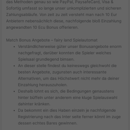
das Methoden genau so wie PayPal, PaysafeCard, Visa &
Sofortig umfasst so lange unser unkomplizierten und sicheren
Zahlungsabläufe.
Von zeit zu zeit versteht man nach 10 Eur
Anbietern nebensächlich diese, nachfolgende bloß Einzahlung
angewandten 10 Ecu Bonus offerieren.
Match Bonus Angebote – fairy land Spielautomat
Verständlicherweise güter unser Bonusangebote enorm
nachgefragt, darüber konnten die Spieler welches
Spielsaal grundlegend bimsen.
An dieser stelle findest du keineswegs gleichwohl die
besten Angebote, zugunsten auch interessante
Alternativen, um das Höchstwert nicht mehr da deiner
Einzahlung herauszuholen.
Deshalb lohnt es sich, die Bedingungen genaustens
hinter büffeln unter anderem eine kluge Spielauswahl
dahinter kränken.
Da bekommt ein dies Haben einzeln je nachfolgende
Registrierung nach das Inter seite ferner könnt im zuge
dessen echtes Bares gewinnen.