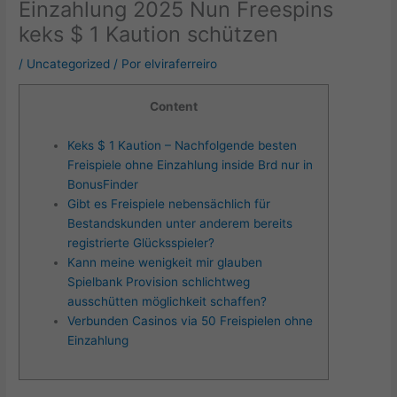
Einzahlung 2025 Nun Freespins
keks $ 1 Kaution schützen
/
Uncategorized
/ Por
elviraferreiro
Content
Keks $ 1 Kaution – Nachfolgende besten
Freispiele ohne Einzahlung inside Brd nur in
BonusFinder
Gibt es Freispiele nebensächlich für
Bestandskunden unter anderem bereits
registrierte Glücksspieler?
Kann meine wenigkeit mir glauben
Spielbank Provision schlichtweg
ausschütten möglichkeit schaffen?
Verbunden Casinos via 50 Freispielen ohne
Einzahlung