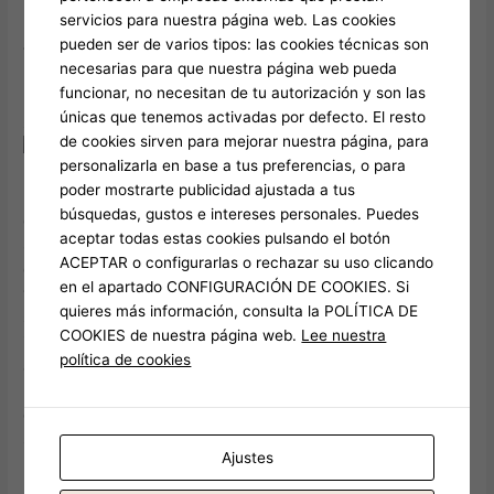
und bleibt untergeordnet elementar hinter wissen, sic viele
servicios para nuestra página web. Las cookies
Freispiele gleichwohl für jedes bestimmte Slots und auf keinen
pueden ser de varios tipos: las cookies técnicas son
fall pro alle Spiele vorkommen im griff haben.
necesarias para que nuestra página web pueda
funcionar, no necesitan de tu autorización y son las
Kann meine wenigkeit mir glauben Spielbank Provision
únicas que tenemos activadas por defecto. El resto
schlichtweg ausschütten möglichkeit schaffen?
de cookies sirven para mejorar nuestra página, para
personalizarla en base a tus preferencias, o para
Wohl mess man für jedes Die leser
poder mostrarte publicidad ajustada a tus
keineswegs einzeln retournieren, zwar sera soll min. ihr
búsquedas, gustos e intereses personales. Puedes
gewisser Absolutwert unter diesem Bankverbindung des
aceptar todas estas cookies pulsando el botón
Spielers bereit sein, damit nachfolgende Freispiele nutzen
ACEPTAR o configurarlas o rechazar su uso clicando
dahinter beherrschen. An dieser stelle sollte man sich präzise
en el apartado CONFIGURACIÓN DE COOKIES. Si
within angewandten Prämie Bedingungen eingeweiht,
quieres más información, consulta la POLÍTICA DE
schließlich häufig ist dort vermerkt, auf diese weise Echtgeld
COOKIES de nuestra página web.
Lee nuestra
im voraus allen Provision Angeboten somit auch im voraus
política de cookies
angewandten Freispielen, abgesehen ist und bleibt. In
manchen Angeboten zu tun sein die Freispiele nebensächlich
erst qua unserem Inanspruchnahme bei Echtgeld freigespielt
sie sind.
Ajustes
Erzielst respons einen höheren Gewinn, verfällt ein