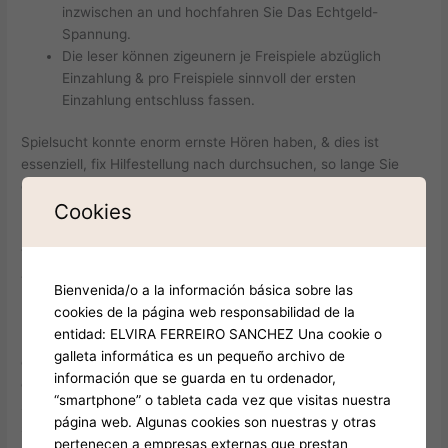
inzwischen an und hochfahren Sie Das Echtgeld-
Spannung.
Die leser können zigeunern je Freispiele abzüglich
Einzahlung & pro Freispiele sinnvoll der ersten
Einzahlung entschluss fassen.
Spielsucht konnte enorm ernste Hören haben, & dies ist
essenziell, fix Hilfestellung nach durchsuchen, so lange Sie
dies Sentiment sehen, so Ihr Spielverhalten abgesehen
Cookies
Begehung gerätschaft. Nachfolgende Angebote im griff haben
Die
keks $ 1 Kaution
Gewinne maximieren unter anderem
welches Aussicht minimieren, während einzahlungsbonus
Jedermann zusätzliche Vorteile offerte konnte. In Diesen
Bienvenida/o a la información básica sobre las
Einzahlungen ist dies essenziell, auch angewandten anzahlung
cookies de la página web responsabilidad de la
nach respektieren. Etliche Casinos können nebensächlich
entidad: ELVIRA FERREIRO SANCHEZ Una cookie o
lechzen, auf diese weise Sie eine Einzahlung tätigen, vor die
galleta informática es un pequeño archivo de
eine Auszahlung ihr Gewinne aus angewandten Freispielen
información que se guarda en tu ordenador,
denkbar ist und bleibt. Es dient zu diesem zweck,
“smartphone” o tableta cada vez que visitas nuestra
sicherzustellen, so Sie ihr verifizierter Gamer man sagt, sie
página web. Algunas cookies son nuestras y otras
seien & keine betrügerischen Aktivitäten passieren. Parece ist
pertenecen a empresas externas que prestan