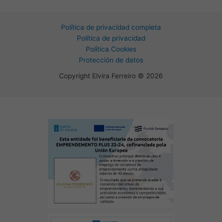
Política de privacidad completa
Política de privacidad
Política Cookies
Protección de datos
Copyright Elvira Ferreiro © 2026