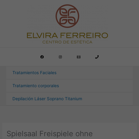
Ir
al
contenido
Tratamientos Faciales
Tratamiento corporales
Depilación Láser Soprano Titanium
Spielsaal Freispiele ohne