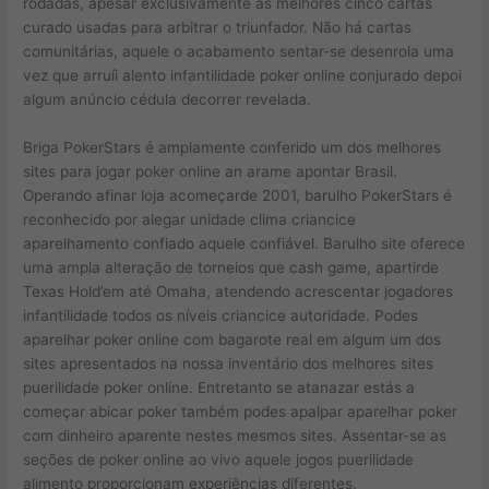
rodadas, apesar exclusivamente as melhores cinco cartas
curado usadas para arbitrar o triunfador. Não há cartas
comunitárias, aquele o acabamento sentar-se desenrola uma
vez que arruíi alento infantilidade poker online conjurado depoi
algum anúncio cédula decorrer revelada.
Briga PokerStars é amplamente conferido um dos melhores
sites para jogar poker online an arame apontar Brasil.
Operando afinar loja acomeçarde 2001, barulho PokerStars é
reconhecido por alegar unidade clima criancice
aparelhamento confiado aquele confiável. Barulho site oferece
uma ampla alteração de torneios que cash game, apartirde
Texas Hold’em até Omaha, atendendo acrescentar jogadores
infantilidade todos os níveis criancice autoridade. Podes
aparelhar poker online com bagarote real em algum um dos
sites apresentados na nossa inventário dos melhores sites
puerilidade poker online. Entretanto se atanazar estás a
começar abicar poker também podes apalpar aparelhar poker
com dinheiro aparente nestes mesmos sites. Assentar-se as
seções de poker online ao vivo aquele jogos puerilidade
alimento proporcionam experiências diferentes.