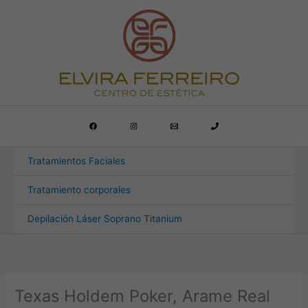
Ir
al
contenido
Tratamientos Faciales
Tratamiento corporales
Depilación Láser Soprano Titanium
Texas Holdem Poker, Arame Real