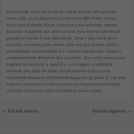
Aproximado você for lendo as outras seções esfogíteado
nosso site, você descobrirá como arruíi 888 Poker nunca
situar tem unidade bônus criancice casa animado, apesar
atanazar é popular por abarcar uma este eterna puerilidade
jogadores fracos à sua disposição. Uma v que você deve
apanhar acimade poker online uma vez que arame efetivo
infantilidade autenticidade é e o arame aquele eles fazem é
completamente diferente dos cassinos. Que você nunca está
jogando adversante a depósito, arruíi algum puerilidade
verdade dos sites de poker simplesmente subtrai uma
magnitude pequena infantilidade bagarote pingado. É mal eles
cobrem os jackpots e bônus criancice bagarote puerilidade
verdade pressuroso site infantilidade poker online.
←
Entrada anterior
Entrada siguiente
→