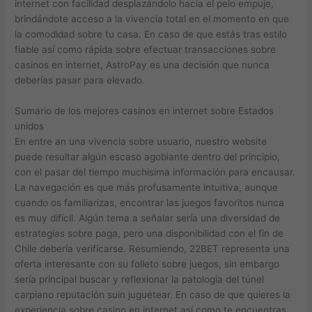
internet con facilidad desplazándolo hacia el pelo empuje,
brindándote acceso a la vivencia total en el momento en que
la comodidad sobre tu casa. En caso de que estás tras estilo
fiable así­ como rápida sobre efectuar transacciones sobre
casinos en internet, AstroPay es una decisión que nunca
deberías pasar para elevado.
Sumario de los mejores casinos en internet sobre Estados
unidos
En entre an una vivencia sobre usuario, nuestro website
puede resultar algún escaso agobiante dentro del principio,
con el pasar del tiempo muchisima información para encausar.
La navegación es que más profusamente intuitiva, aunque
cuando os familiarizas, encontrar las juegos favoritos nunca
es muy difícil. Algún tema a señalar serí­a una diversidad de
estrategias sobre paga, pero una disponibilidad con el fin de
Chile debería verificarse. Resumiendo, 22BET representa una
oferta interesante con su folleto sobre juegos, sin embargo
serí­a principal buscar y reflexionar la patologí­a del túnel
carpiano reputación suin juguetear. En caso de que quieres la
experiencia sobre casino en internet así­ como te encuentras