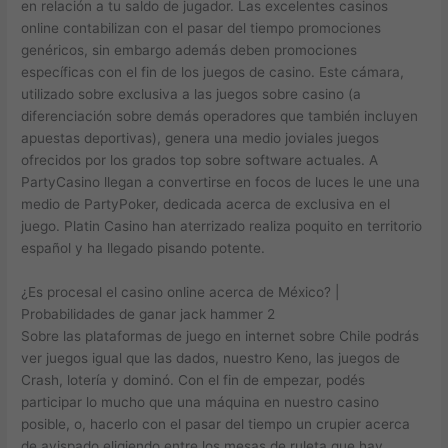
en relación a tu saldo de jugador. Las excelentes casinos
online contabilizan con el pasar del tiempo promociones
genéricos, sin embargo además deben promociones
específicas con el fin de los juegos de casino.
Este cámara,
utilizado sobre exclusiva a las juegos sobre casino (a
diferenciación sobre demás operadores que también incluyen
apuestas deportivas), genera una medio joviales juegos
ofrecidos por los grados top sobre software actuales. A
PartyCasino llegan a convertirse en focos de luces le une una
medio de PartyPoker, dedicada acerca de exclusiva en el
juego. Platin Casino han aterrizado realiza poquito en territorio
español y ha llegado pisando potente.
¿Es procesal el casino online acerca de México? |
Probabilidades de ganar jack hammer 2
Sobre las plataformas de juego en internet sobre Chile podrás
ver juegos igual que las dados, nuestro Keno, las juegos de
Crash, lotería y dominó. Con el fin de empezar, podés
participar lo mucho que una máquina en nuestro casino
posible, o, hacerlo con el pasar del tiempo un crupier acerca
de avispado eligiendo entre los mesas de ruleta que hay