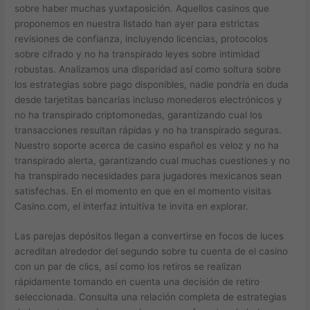
sobre haber muchas yuxtaposición. Aquellos casinos que
proponemos en nuestra listado han ayer para estrictas
revisiones de confianza, incluyendo licencias, protocolos
sobre cifrado y no ha transpirado leyes sobre intimidad
robustas. Analizamos una disparidad así­ como soltura sobre
los estrategias sobre pago disponibles, nadie pondrí­a en duda
desde tarjetitas bancarias incluso monederos electrónicos y
no ha transpirado criptomonedas, garantizando cual los
transacciones resultan rápidas y no ha transpirado seguras.
Nuestro soporte acerca de casino español es veloz y no ha
transpirado alerta, garantizando cual muchas cuestiones y no
ha transpirado necesidades para jugadores mexicanos sean
satisfechas. En el momento en que en el momento visitas
Casino.com, el interfaz intuitiva te invita en explorar.
Las parejas depósitos llegan a convertirse en focos de luces
acreditan alrededor del segundo sobre tu cuenta de el casino
con un par de clics, así­ como los retiros se realizan
rápidamente tomando en cuenta una decisión de retiro
seleccionada. Consulta una relación completa de estrategias