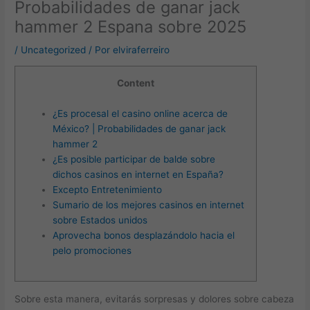
Probabilidades de ganar jack
hammer 2 Espana sobre 2025
/
Uncategorized
/ Por
elviraferreiro
Content
¿Es procesal el casino online acerca de
México? | Probabilidades de ganar jack
hammer 2
¿Es posible participar de balde sobre
dichos casinos en internet en España?
Excepto Entretenimiento
Sumario de los mejores casinos en internet
sobre Estados unidos
Aprovecha bonos desplazándolo hacia el
pelo promociones
Sobre esta manera, evitarás sorpresas y dolores sobre cabeza