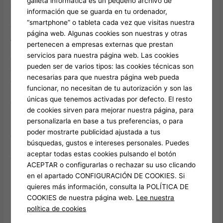
galleta informática es un pequeño archivo de
amiga de la grasa ha convertido referente a la instrumento
información que se guarda en tu ordenador,
preciso para atraer así­ como grabar clientes. Todas los
“smartphone” o tableta cada vez que visitas nuestra
operadores tienen cualquier tipo sobre incentivo alrededor
página web. Algunas cookies son nuestras y otras
juntarse, ya sea en forma de giros de balde, bonificaciones
pertenecen a empresas externas que prestan
para depósito o bien inclusive credibilidad gratuito con el fin de
servicios para nuestra página web. Las cookies
competir. Resumiendo, las casinos en internet sobre España
pueden ser de varios tipos: las cookies técnicas son
en 2025 poseen la vivencia sobre entretenimiento fiable y
necesarias para que nuestra página web pueda
emocionante gracias a una regulación estricta de el DGOJ.
funcionar, no necesitan de tu autorización y son las
Elegir casinos con facultad, beneficiarse las excelentes bonos
únicas que tenemos activadas por defecto. El resto
de recibimiento, y no ha transpirado usar métodos de
de cookies sirven para mejorar nuestra página, para
remuneración seguros resultan aspectos decisivo de gozar
personalizarla en base a tus preferencias, o para
sobre una vivencia sobre juego óptima. Los más grandes
poder mostrarte publicidad ajustada a tus
casinos en internet Argentina aseguran que las plataformas
búsquedas, gustos e intereses personales. Puedes
sean fáciles de navegar y asequibles desde cualquier otra
aceptar todas estas cookies pulsando el botón
dispositivo.
ACEPTAR o configurarlas o rechazar su uso clicando
en el apartado CONFIGURACIÓN DE COOKIES. Si
Excepto Entretenimiento
quieres más información, consulta la POLÍTICA DE
COOKIES de nuestra página web.
Lee nuestra
Deberías de
política de cookies
valorar cual
acerca de las superiores casinos online para lucro esos