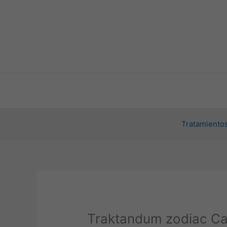
Ir
al
contenido
Tratamientos
Traktandum zodiac Ca