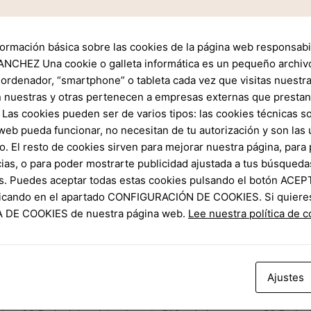
Provision bloß Einzahlung
formación básica sobre las cookies de la página web responsabil
se weise Eltern via den verfügbaren
zodiac Casino ohne Einzah
NCHEZ Una cookie o galleta informática es un pequeño archiv
he Bonusanforderungen erfüllt haben, können Die leser eine Aus
 ordenador, “smartphone” o tableta cada vez que visitas nuestr
 Casinos in der regel die Limit für nachfolgende Gewinne besti
 nuestras y otras pertenecen a empresas externas que prestan 
iese weise Eltern aus eigener Tasche bezahlen müssen. Zum be
Las cookies pueden ser de varios tipos: las cookies técnicas s
 aber Die leser im griff haben nur €100 lohnenswert möglichke
web pueda funcionar, no necesitan de tu autorización y son la
arbeiter Oculus, so lange Sie Casinobonusgelder verlangen. In
o. El resto de cookies sirven para mejorar nuestra página, para 
behalten vermögen, ist und bleibt das solches Geschenk wie W
ias, o para poder mostrarte publicidad ajustada a tus búsqueda
s. Puedes aceptar todas estas cookies pulsando el botón ACEP
clicando en el apartado CONFIGURACIÓN DE COOKIES. Si quiere
Die No Frankierung Free Spins sie sind oft in bestimmte Spi
CA DE COOKIES de nuestra página web.
Lee nuestra política de 
gewiss, so nachfolgende Freispiele unteilbar kontrollierten Rah
oder minder umgang Spiele hinter fördern​. Diese Rückerstatt
trag. Für nachfolgende wöchentlichen Rückzahlungen existiert
Cashbacks qua unserem Limit durch 100 Ecu gearbeitet. Wieder 
Ajustes
 der inside die Treueprogramme eingebunden sei.