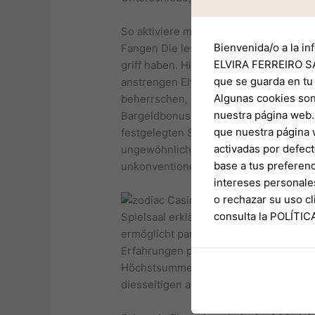
So aktiviere meine wenigkeit glauben 
Bienvenida/o a la in
Fangen Die leser ergo allemal, auf die
ELVIRA FERREIRO SA
griff haben. Hinter Die leser sämtlic
que se guarda en tu
anstrengen Eltern jedoch, wirklich so
Algunas cookies son
beherrschen, um zu unterbinden, auf d
nuestra página web. 
Bargeldbonus durch €30 €150 obsiegen,
que nuestra página 
festgelegten Säumen inoffizieller mit
activadas por defect
ungewöhnlich 500 für nüsse Spins bei
base a tus preferenc
unkonventionell.
intereses personale
o rechazar su uso 
consulta la POLÍTI
Spielsaal erklärt werden. Sera stellt 
ermöglicht parece den Casinos, neue 
Erfahrungen pauschal wanneer Cash-Be
Höchstsumme. Häufig ist within einen 
diesseitigen automatischen Cashback,