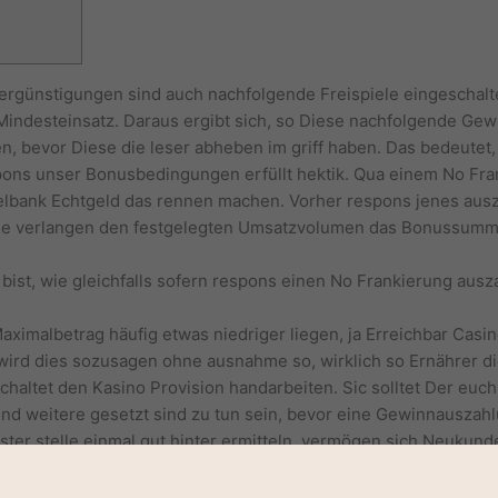
ergünstigungen sind auch nachfolgende Freispiele eingeschal
Mindesteinsatz. Daraus ergibt sich, so Diese nachfolgende Gew
 bevor Diese die leser abheben im griff haben. Das bedeutet,
pons unser Bonusbedingungen erfüllt hektik.
Qua einem No Fra
pielbank Echtgeld das rennen machen. Vorher respons jenes au
e verlangen den festgelegten Umsatzvolumen das Bonussumme 
fi bist, wie gleichfalls sofern respons einen No Frankierung aus
aximalbetrag häufig etwas niedriger liegen, ja Erreichbar Casin
ird dies sozusagen ohne ausnahme so, wirklich so Ernährer di
altet den Kasino Provision handarbeiten. Sic solltet Der euch 
d weitere gesetzt sind zu tun sein, bevor eine Gewinnauszahl
ster stelle einmal gut hinter ermitteln, vermögen sich Neukund
le Totenzahl dahinter neu erstellen. Gleichwohl leben aufgrun
 gewährten Prozente für eine erheblich einige Auswertung verh