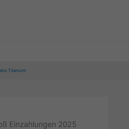
ano Titanium
oß Einzahlungen 2025