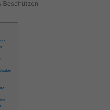
s Beschützen
 der
rn
g
e
glauben
ung
das
h