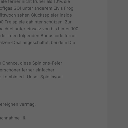
ele ferner nicht früher als 101€ sie
toffgas GO) unter anderem Elvis Frog
ittwoch sehen Glücksspieler inside
0 Freispiele dahinter schützen. Zur
achtel unter einsatz von bis hinter 100
ordert den folgenden Bonuscode ferner
lzen-Deal angeschaltet, bei dem Die
e Chance, diese Spinions-Feier
derschöner ferner einfacher
iz kombiniert. Unser Spiellayout
 ereignen vermag.
pruchnahme- &