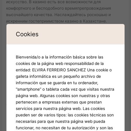
искусство. В казино есть все возможности для
комфортного и бесподобного времяпрепровождения
высочайшего качества. Наслаждайтесь роскошью и
искренним гостеприимством казино в Казахстане.
Имущественный комплекс Роналдо в казино Казахстана
Cookies
является синонимом роскоши и комфорта.
Здесь вы найдете элитные номера и апартаменты,
ориентированные на потребности VIP-гостей.
Среди других активов Роналдо в казино – эксклюзивная
Bienvenida/o a la información básica sobre las
коллекция элитных автомобилей.
cookies de la página web responsabilidad de la
Кроме того, в имущественном комплексе представлены
entidad: ELVIRA FERREIRO SANCHEZ Una cookie o
ценные инвестиции в бизнес и искусство.
galleta informática es un pequeño archivo de
Казино в Казахстане – это ваш шанс насладиться
información que se guarda en tu ordenador,
роскошью и комфортом, предлагаемым имущественным
“smartphone” o tableta cada vez que visitas nuestra
комплексом Роналдо.
página web. Algunas cookies son nuestras y otras
Отдых в казино будет вашим незабываемым опытом,
pertenecen a empresas externas que prestan
благодаря эксклюзивным услугам и роскоши
servicios para nuestra página web. Las cookies
имущественного комплекса Роналдо.
pueden ser de varios tipos: las cookies técnicas son
Посетите казино в Казахстане сегодня и насладитесь
necesarias para que nuestra página web pueda
всеми прелестями имущественного комплекса Роналдо!
funcionar, no necesitan de tu autorización y son las