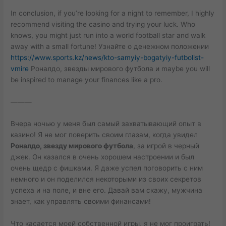
In conclusion, if you’re looking for a night to remember, I highly
recommend visiting the casino and trying your luck. Who
knows, you might just run into a world football star and walk
away with a small fortune! Узнайте о денежном положении
https://www.sports.kz/news/kto-samyiy-bogatyiy-futbolist-
vmire
Роналдо, звезды мирового футбола и maybe you will
be inspired to manage your finances like a pro.
———
Вчера ночью у меня был самый захватывающий опыт в
казино! Я не мог поверить своим глазам, когда увидел
Роналдо, звезду мирового футбола
, за игрой в черный
джек. Он казался в очень хорошем настроении и был
очень щедр с фишками. Я даже успел поговорить с ним
немного и он поделился некоторыми из своих секретов
успеха и на поле, и вне его. Давай вам скажу, мужчина
знает, как управлять своими финансами!
Что касается моей собственной игры, я не мог проиграть!