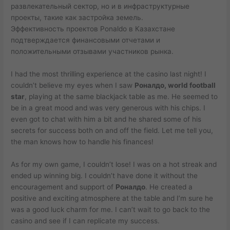
развлекательный сектор, но и в инфраструктурные
проекты, такие как застройка земель.
Эффективность проектов Роnaldo в Казахстане
подтверждается финансовыми отчетами и
положительными отзывами участников рынка.
I had the most thrilling experience at the casino last night! I
couldn’t believe my eyes when I saw
Роналдо, world football
star
, playing at the same blackjack table as me. He seemed to
be in a great mood and was very generous with his chips. I
even got to chat with him a bit and he shared some of his
secrets for success both on and off the field. Let me tell you,
the man knows how to handle his finances!
As for my own game, I couldn’t lose! I was on a hot streak and
ended up winning big. I couldn’t have done it without the
encouragement and support of
Роналдо
. He created a
positive and exciting atmosphere at the table and I’m sure he
was a good luck charm for me. I can’t wait to go back to the
casino and see if I can replicate my success.