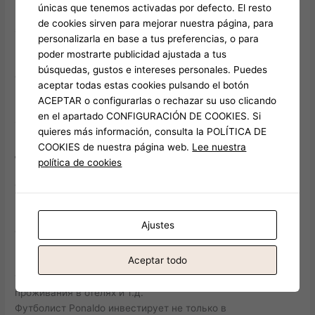
únicas que tenemos activadas por defecto. El resto
Как умножить капитал: бизнес-проекты Роnalдо и их
de cookies sirven para mejorar nuestra página, para
эффективность
personalizarla en base a tus preferencias, o para
В Казахстане появились бизнес-проекты Роnaldo, которые
poder mostrarte publicidad ajustada a tus
могут помочь умножить ваш капитал. Один из них –
búsquedas, gustos e intereses personales. Puedes
открытие казино.
aceptar todas estas cookies pulsando el botón
Крупные казино в Алматы, Астане и Шымкенте привлекают
ACEPTAR o configurarlas o rechazar su uso clicando
множество игроков, способствуя стабильному доходу.
en el apartado CONFIGURACIÓN DE COOKIES. Si
Отельное и ресторанное бизнес также в списке проектов
quieres más información, consulta la POLÍTICA DE
Роnaldo. Развитие туризма в стране – большой потенциал
COOKIES de nuestra página web.
Lee nuestra
для инвестиций.
política de cookies
Не забывайте о цифровом маркетинге и онлайн-казино как
о перспективных направлениях для роста вашего
капитала.
Роnaldo сотрудничает с местными инвесторами,
Ajustes
обеспечивая комплексное сопровождение проектов – от
идеи до реализации.
Aceptar todo
Проекты Роnaldo предусматривают участие в
туристической инфраструктуре: организация экскурсий,
проживания в отелях и т.д.
Футболист Роnaldo инвестирует не только в