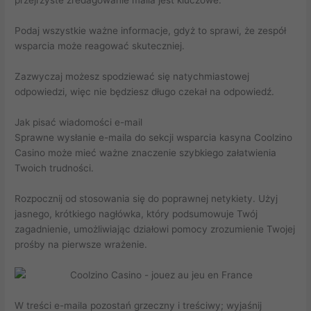
przejrzyste zredagowanie maila jest kluczowe.
Podaj wszystkie ważne informacje, gdyż to sprawi, że zespół
wsparcia może reagować skuteczniej.
Zazwyczaj możesz spodziewać się natychmiastowej
odpowiedzi, więc nie będziesz długo czekał na odpowiedź.
Jak pisać wiadomości e-mail
Sprawne wysłanie e-maila do sekcji wsparcia kasyna Coolzino
Casino może mieć ważne znaczenie szybkiego załatwienia
Twoich trudności.
Rozpocznij od stosowania się do poprawnej netykiety. Użyj
jasnego, krótkiego nagłówka, który podsumowuje Twój
zagadnienie, umożliwiając działowi pomocy zrozumienie Twojej
prośby na pierwsze wrażenie.
W treści e-maila pozostań grzeczny i treściwy; wyjaśnij