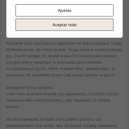
Klienci często zgłaszają pytania dotyczące czasu wypłaty i
Ajustes
rzetelności gry, dlatego kluczowe jest, aby być na bieżąco.
Możesz się rozważać nad optymalnymi sposobami
uzyskiwania bonusów lub nad tym, jak skutecznie poruszać się
Aceptar todo
po platformą gier.
Poznanie tych kluczowych aspektów nie tylko poprawia Twoje
doświadczenie, ale także buduje Twoją wiarę w siebie podczas
gry. Zwróć uwagę, że zespół wsparcia Coolzino jest zawsze
przygotowany wesprzeć w przypadku jakichkolwiek
szczegółowych pytań, które możesz mieć, gwarantując, że
poczujesz się wspierany przez całą swoją ścieżka w grach.
Dostępne formy kontaktu
Jeśli masz dowolne kwestie lub wątpliwości, Coolzino Casino
zapewnia kilka metod kontaktu, aby zapewnić Ci szybką
pomoc.
Możesz nawiązać kontakt z ich działem pomocy za
pośrednictwem live chatu, aby otrzymać szybką odpowiedź,