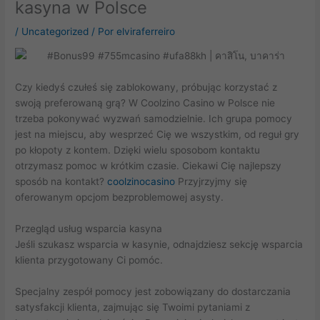
kasyna w Polsce
/
Uncategorized
/ Por
elviraferreiro
Czy kiedyś czułeś się zablokowany, próbując korzystać z
swoją preferowaną grą? W Coolzino Casino w Polsce nie
trzeba pokonywać wyzwań samodzielnie. Ich grupa pomocy
jest na miejscu, aby wesprzeć Cię we wszystkim, od reguł gry
po kłopoty z kontem. Dzięki wielu sposobom kontaktu
otrzymasz pomoc w krótkim czasie. Ciekawi Cię najlepszy
sposób na kontakt?
coolzinocasino
Przyjrzyjmy się
oferowanym opcjom bezproblemowej asysty.
Przegląd usług wsparcia kasyna
Jeśli szukasz wsparcia w kasynie, odnajdziesz sekcję wsparcia
klienta przygotowany Ci pomóc.
Specjalny zespół pomocy jest zobowiązany do dostarczania
satysfakcji klienta, zajmując się Twoimi pytaniami z