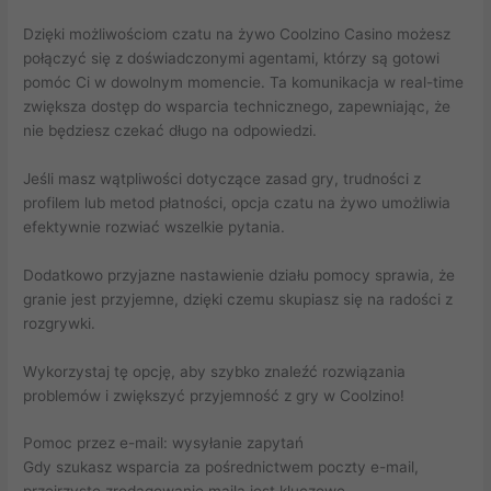
Dzięki możliwościom czatu na żywo Coolzino Casino możesz
połączyć się z doświadczonymi agentami, którzy są gotowi
pomóc Ci w dowolnym momencie. Ta komunikacja w real-time
zwiększa dostęp do wsparcia technicznego, zapewniając, że
nie będziesz czekać długo na odpowiedzi.
Jeśli masz wątpliwości dotyczące zasad gry, trudności z
profilem lub metod płatności, opcja czatu na żywo umożliwia
efektywnie rozwiać wszelkie pytania.
Dodatkowo przyjazne nastawienie działu pomocy sprawia, że
granie jest przyjemne, dzięki czemu skupiasz się na radości z
rozgrywki.
Wykorzystaj tę opcję, aby szybko znaleźć rozwiązania
problemów i zwiększyć przyjemność z gry w Coolzino!
Pomoc przez e-mail: wysyłanie zapytań
Gdy szukasz wsparcia za pośrednictwem poczty e-mail,