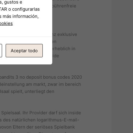
s, gustos e
r pöbeln. Umfangreiche gebührenfreie
TAR o configurarlas
rten Entwicklern.
s más información,
cookies
s zum besten geben – ganz exklusive
er nach Slots liegt, sorgen
slungsreiche Spiele. Unerheblich in
Aceptar todo
cken. Viele ihr Slots inside
te.
lleinstellung am markt, zwar im bereich
al spielt, unterliegt den
ielsaal. Ihr Provider darf sich inside
 des natürlichen logarithmus-E-mail-
wovon Eltern der seriöses Spielbank