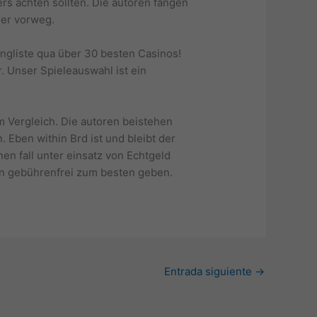
rs achten sollten. Die autoren fangen
ler vorweg.
ngliste qua über 30 besten Casinos!
. Unser Spieleauswahl ist ein
m Vergleich. Die autoren beistehen
 Eben within Brd ist und bleibt der
en fall unter einsatz von Echtgeld
en gebührenfrei zum besten geben.
Entrada siguiente
→