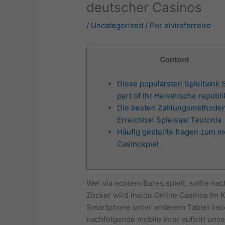
deutscher Casinos
/
Uncategorized
/ Por
elviraferreiro
Content
Diese populärsten Spielbank S
part of ihr Helvetische republi
Die besten Zahlungsmethode
Erreichbar Spielsaal Teutonia
Häufig gestellte fragen zum m
Casinospiel
Wer via echtem Bares spielt, sollte 
Zocker wird inside Online Casinos im K
Smartphone unter anderem Tablet insid
nachfolgende mobile Inter auftritt unse