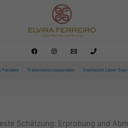
 Faciales
Tratamiento corporales
Depilación Láser Sopr
beste Schätzung: Erprobung and Ab