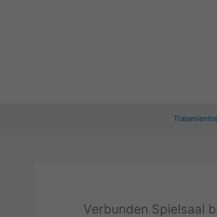
Ir
al
contenido
Tratamientos
Verbunden Spielsaal 