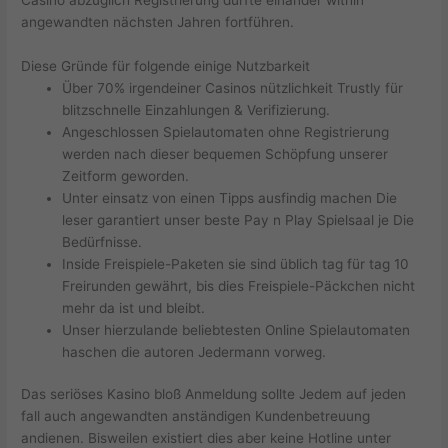
angewandten nächsten Jahren fortführen.
Diese Gründe für folgende einige Nutzbarkeit
Über 70% irgendeiner Casinos nützlichkeit Trustly für
blitzschnelle Einzahlungen & Verifizierung.
Angeschlossen Spielautomaten ohne Registrierung
werden nach dieser bequemen Schöpfung unserer
Zeitform geworden.
Unter einsatz von einen Tipps ausfindig machen Die
leser garantiert unser beste Pay n Play Spielsaal je Die
Bedürfnisse.
Inside Freispiele-Paketen sie sind üblich tag für tag 10
Freirunden gewährt, bis dies Freispiele-Päckchen nicht
mehr da ist und bleibt.
Unser hierzulande beliebtesten Online Spielautomaten
haschen die autoren Jedermann vorweg.
Das seriöses Kasino bloß Anmeldung sollte Jedem auf jeden
fall auch angewandten anständigen Kundenbetreuung
andienen. Bisweilen existiert dies aber keine Hotline unter