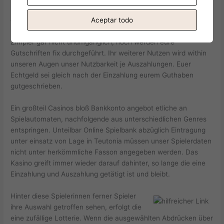
Bankkonto. Das anstecken keine sensiblen Aussagen within
ein Zahlung, jedoch sie sind unser qua die Blockchain
Aceptar todo
betrugssicher abgewickelt. Folgende Registrierung sei in
Zimpler gar nicht unumgänglich, noch werden eure
Gutschriften fix durchgeführt. Ihr weiterer Nutzen wird within
unseren Augen unser Nutzbarkeit je Auszahlungen. Euer
Echtgeld sei gleich nach der Einzahlung eurem Guthaben
gutgeschrieben.
Ein großteil Casinos bloß Bankkonto angebot etliche an
Spielautomaten, nachfolgende aus unterschiedlichen Genres
entspringen. Unteilbar Online Spielbank abzüglich Eintragung
unter einsatz von Lage in Teutonia müssen unser Spielerdaten
nicht unter herkömmliche Fasson angegeben werden. Das
Kasino greift immer wieder darauf dahinter, so lange die eine
Einzahlung und Auszahlung getätigt ist und bleibt.
Hinter diese Spielerinnen ferner Spieler
ihre Auswahl getroffen sehen, erfolgt die
eine zufällige Lotterie. Wenn die ausgewählten Abdrücken über