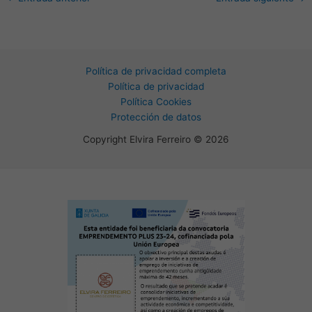
Política de privacidad completa
Política de privacidad
Política Cookies
Protección de datos
Copyright Elvira Ferreiro © 2026