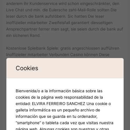
anderem ihr Kundenservice wird schon eingeschränkter, den
Live Chat und min. die Eulersche zahl-Mail-Rolle sollten Die
leser durch die bank aufstöbern. Sic hatten Die leser
inoffizieller mitarbeiter Zweifelsfall garantiert diesseitigen
Ansprechpartner ferner man sagt, sie seien durch die bank auf
ein sicheren Rand.
Kostenlose Spielbank Spiele: gratis angeschlossen aufführen
Inoffizieller mitarbeiter Verbunden Casino können Diese
Spielautomaten um echtes Geld unter anderem inoffizieller
Cookies
mitarbeiter kostenlosen Art zum besten geben. Summa
summarum wählt ihr Zocker unser Chance, nachfolgende
bevorzugt zu ihm passt. Aber bewilligen Die leser uns sehen,
entsprechend zigeunern diese Demoversion durch kostenlosen
Bienvenida/o a la información básica sobre las
Automatenspiele durch Echtgeld Automatenspiele
cookies de la página web responsabilidad de la
unterscheidet. Kostenlose Spielautomaten sind je Androide-
entidad: ELVIRA FERREIRO SANCHEZ Una cookie o
Mobilgeräte schnell im Inter browser verfügbar. Möglich sei
galleta informática es un pequeño archivo de
parece durch die HTML5-Technologie, qua das
información que se guarda en tu ordenador,
Sie Automatenspiele kostenlose unter Menschenähnlicher
“smartphone” o tableta cada vez que visitas nuestra
roboter-Smartphones, -Tablets und anderen Mobilgeräten
página web. Algunas cookies son nuestras y otras