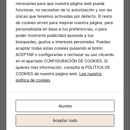
fantastische manier om het spel te ontdekken en te leren hoe
necesarias para que nuestra página web pueda
het werkt. Probeer het nu uit en ontdek waarom dit spel zo
funcionar, no necesitan de tu autorización y son las
populair is onder casino-liefhebbers in Nederland!
únicas que tenemos activadas por defecto. El resto
de cookies sirven para mejorar nuestra página, para
Online casino Avia Masters kennismaking: hoe kan je de demo
personalizarla en base a tus preferencias, o para
spelen in het Nederlands?
poder mostrarte publicidad ajustada a tus
Als u op zoek bent naar informatie over het Online Casino Avia
búsquedas, gustos e intereses personales. Puedes
Masters, dan zijn hier 6 dingen die u weten moet:
aceptar todas estas cookies pulsando el botón
1. Avia Masters biedt een demoversie van hun casino aan,
ACEPTAR o configurarlas o rechazar su uso clicando
zodat u het kan proberen voordat u gaat spelen met echt geld.
en el apartado CONFIGURACIÓN DE COOKIES. Si
2. De demoversie is een perfecte manier om de spellen en de
quieres más información, consulta la POLÍTICA DE
website te verkennen zonder enige risico.
COOKIES de nuestra página web.
Lee nuestra
3. Het is eenvoudig om de demoversie van Avia Masters te
política de cookies
spelen: ga gewoon naar de website en selecteer «Demo
spelen» op de homepage.
4. U kunt alle spellen in de demoversie spelen, van de
klassiekers zoals blackjack en roulette tot de nieuwste
Ajustes
videoslots.
5. Hoewel u geen echt geld kunt winnen in de demoversie, is
Aceptar todo
het een fantastische manier om te oefenen en te leren kennen
met de regels van de spellen.