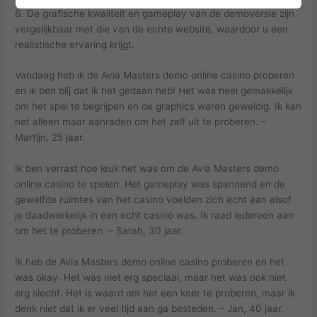
6. De grafische kwaliteit en gameplay van de demoversie zijn
vergelijkbaar met die van de echte website, waardoor u een
realistische ervaring krijgt.
Vandaag heb ik de Avia Masters demo online casino proberen
en ik ben blij dat ik het gedaan heb! Het was heel gemakkelijk
om het spel te begrijpen en de graphics waren geweldig. Ik kan
het alleen maar aanraden om het zelf uit te proberen. –
Martijn, 25 jaar.
Ik ben verrast hoe leuk het was om de Avia Masters demo
online casino te spelen. Het gameplay was spannend en de
gewelfde ruimtes van het casino voelden zich echt aan alsof
je daadwerkelijk in een echt casino was. Ik raad iedereen aan
om het te proberen. – Sarah, 30 jaar.
Ik heb de Avia Masters demo online casino proberen en het
was okay. Het was niet erg speciaal, maar het was ook niet
erg slecht. Het is waard om het een keer te proberen, maar ik
denk niet dat ik er veel tijd aan ga besteden. – Jan, 40 jaar.