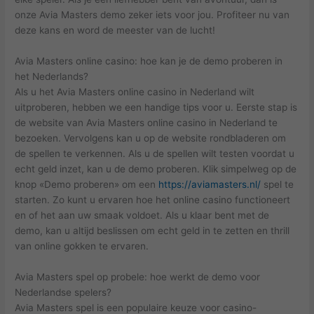
onze Avia Masters demo zeker iets voor jou. Profiteer nu van
deze kans en word de meester van de lucht!
Avia Masters online casino: hoe kan je de demo proberen in
het Nederlands?
Als u het Avia Masters online casino in Nederland wilt
uitproberen, hebben we een handige tips voor u. Eerste stap is
de website van Avia Masters online casino in Nederland te
bezoeken. Vervolgens kan u op de website rondbladeren om
de spellen te verkennen. Als u de spellen wilt testen voordat u
echt geld inzet, kan u de demo proberen. Klik simpelweg op de
knop «Demo proberen» om een
https://aviamasters.nl/
spel te
starten. Zo kunt u ervaren hoe het online casino functioneert
en of het aan uw smaak voldoet. Als u klaar bent met de
demo, kan u altijd beslissen om echt geld in te zetten en thrill
van online gokken te ervaren.
Avia Masters spel op probele: hoe werkt de demo voor
Nederlandse spelers?
Avia Masters spel is een populaire keuze voor casino-