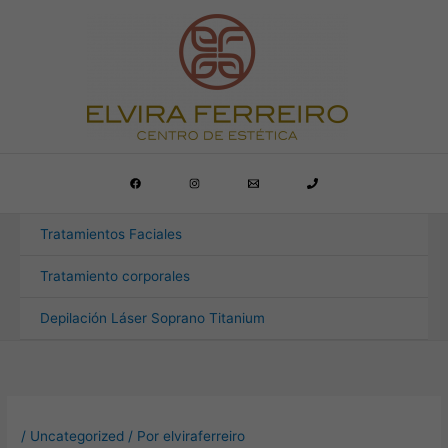
Ir
al
contenido
Tratamientos Faciales
Tratamiento corporales
Depilación Láser Soprano Titanium
/
Uncategorized
/ Por
elviraferreiro