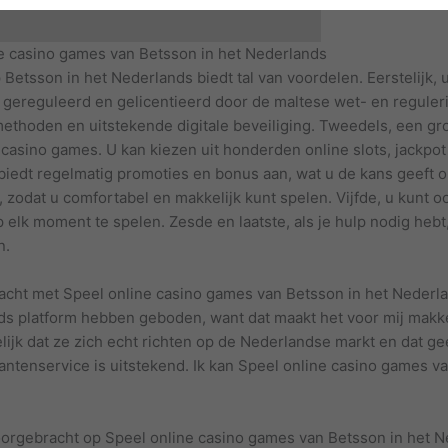
e casino games van Betsson in het Nederlands
Betsson in het Nederlands biedt tal van voordelen. Eerstelijk, 
 gereguleerd en gelicentieerd door de maltese wet- en reguleri
thoden en uitstekende digitale beveiliging. Tweedels, een gro
casino games. U kan kiezen uit honderden online slots, jackpot 
iedt regelmatig promoties en bonus aan, wat u de kans geeft om
, zodat u comfortabel en makkelijk kunt spelen. Vijfde, u kunt 
 elk moment te spelen. Zesde en laatste, als je hulp nodig hebt
n.
racht met Speel online casino games van Betsson in het Nederlan
nds platform hebben geboden, want dat maakt het voor mij makke
elijk dat ze zich echt richten op de Nederlandse markt en dat ge
 klantenservice is uitstekend. Ik kan Speel online casino games 
oorgebracht op Speel online casino games van Betsson in het N