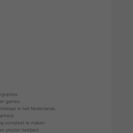
ngopties.
ler games.
chikbaar in het Nederlands.
arheid.
ng compleet te maken.
en plezier hebben!