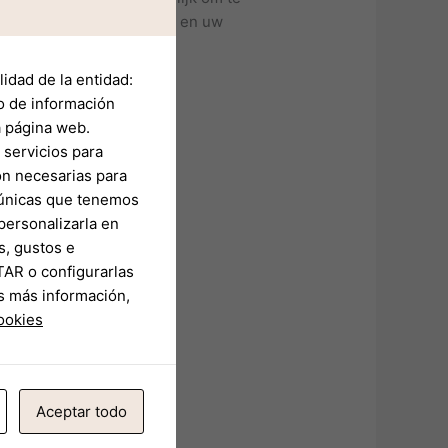
antwoord spel te beoefenen en uw
idad de la entidad:
o de información
a página web.
servicios para
on necesarias para
s únicas que tenemos
personalizarla en
s, gustos e
TAR o configurarlas
s más información,
cookies
Aceptar todo