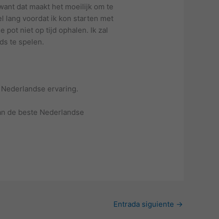
want dat maakt het moeilijk om te
l lang voordat ik kon starten met
pot niet op tijd ophalen. Ik zal
ds te spelen.
f Nederlandse ervaring.
van de beste Nederlandse
Entrada siguiente
→