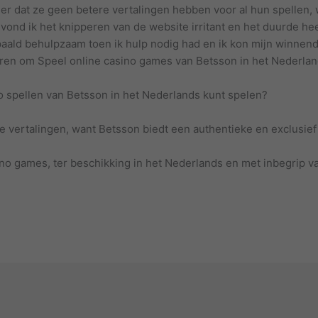
mer dat ze geen betere vertalingen hebben voor al hun spellen, 
vond ik het knipperen van de website irritant en het duurde hee
aald behulpzaam toen ik hulp nodig had en ik kon mijn winnende 
ren om Speel online casino games van Betsson in het Nederlan
o spellen van Betsson in het Nederlands kunt spelen?
e vertalingen, want Betsson biedt een authentieke en exclusie
ino games, ter beschikking in het Nederlands en met inbegrip 