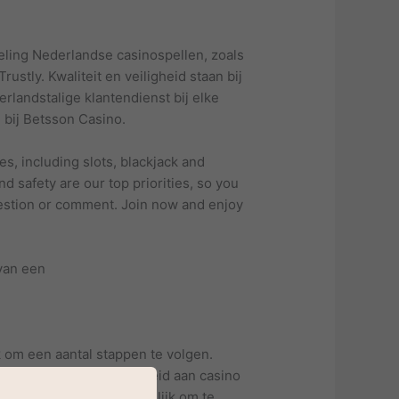
eling Nederlandse casinospellen, zoals
ustly. Kwaliteit en veiligheid staan bij
erlandstalige klantendienst bij elke
 bij Betsson Casino.
, including slots, blackjack and
d safety are our top priorities, so you
uestion or comment. Join now and enjoy
k om een aantal stappen te volgen.
zen uit een verscheidenheid aan casino
erwezen. Het is ook mogelijk om te