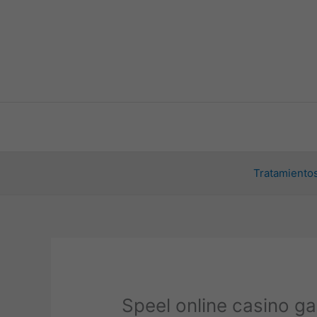
Ir
al
contenido
Tratamientos
Speel online casino g