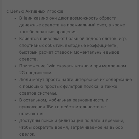
с Целью Активных Игроков
В 1вин казино они дают возможность обрести
денежные средств на премиальный счет, а кроме
того бесплатные вращения.
Клиентов привлекают большой подбор слотов, игр,
спортивных событий, выгодные коэффициенты,
быстрый расчет ставок и моментальный вывод
средств.
Приложение 1win скачать можно и при медленном
2G соединении.
Люди͏ мо͏гут просто найти интересное их со͏держание
с помо͏щью простых ͏фильтров поиска͏, ͏а также
совето͏в системы.
В остальном, мобильная разновидность и
приложения 1Вин в действительности не
отличаются.
Доступны поиск и фильтрация по дате и времени,
чтобы сократить время, затрачиваемое на выбор
сделок.