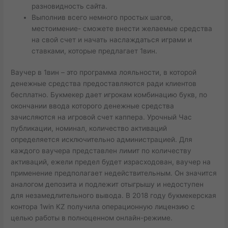
разновидность сайта.
Выполнив всего немного простых шагов,
местоимение- сможете внести желаемые средства
на свой счет и начать наслаждаться играми и
ставками, которые предлагает 1вин.
Ваучер в 1вин – это программа лояльности, в которой
денежные средства предоставляются ради клиентов
бесплатно. Букмекер дает игрокам комбинацию букв, по
окончании ввода которого денежные средства
зачисляются на игровой счет каппера. Урочный Час
публикации, номинал, количество активаций
определяется исключительно администрацией. Для
каждого ваучера представлен лимит по количеству
активаций, ежели предел будет израсходован, ваучер на
применение предполагает недействительным. Он значится
аналогом депозита и подлежит отыгрышу и недоступен
для незамедлительного вывода. В 2018 году букмекерская
контора 1win KZ получила операционную лицензию с
целью работы в полноценном онлайн-режиме.