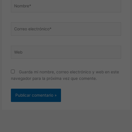
Nombre*
Correo
electrónico*
Web
Guarda mi nombre, correo electrónico y web en este
navegador para la próxima vez que comente.