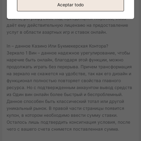
аудиторскими компаниями. Это обязуется клиентам
Aceptar todo
платформы честность и прозрачность геймплея. 1Win – сие
казино, регулируемое под юрисдикцией Кюрасао, союз
даёт ему действительную лицензию на предоставление
услуг в области азартных игр и ставок онлайн.
In – данное Казино Или Букмекерская Контора?
Зеркало 1 Вин – данное надежное урегулирование, чтобы
наречие быть онлайн, благодаря этой функции, можно
продолжать играть без перерыва. Причем трансформация
на зеркало не скажется на удобстве, так как его дизайн и
функционал полностью повторяет свойства главного
ресурса. Но с подтвержденным аккаунтом вывод средств
из Один вин онлайн более быстрый и беспроблемный.
Данное способен быть классический тотал или другой
уникальный рынок. В правой части страницы появится
купон, в котором необходимо ввести сумму ставки.
Осталось лишь подтвердить консигнация условия, после
чего с вашего счета снимется поставленная сумма.