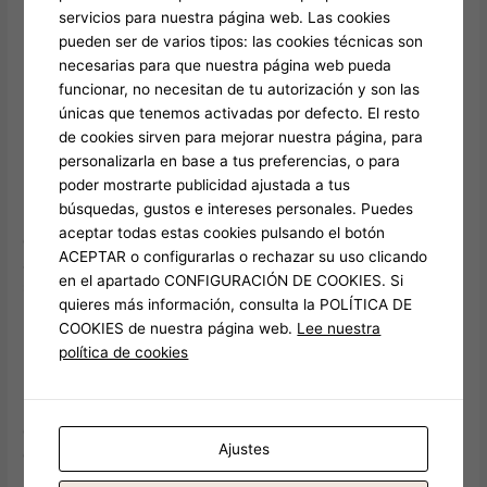
AppStore.
servicios para nuestra página web. Las cookies
Желающие могут увеличить свой шанс на крупный
pueden ser de varios tipos: las cookies técnicas son
приз, повысив множитель на 10%, 20% или 30%.
necesarias para que nuestra página web pueda
Если местоимение- хотите попробовать удачу в мире
funcionar, no necesitan de tu autorización y son las
спортивных ставок, 1win – отличное пространство
únicas que tenemos activadas por defecto. El resto
ради основания.
de cookies sirven para mejorar nuestra página, para
personalizarla en base a tus preferencias, o para
По факту, мобильная версия сайта подгружается
poder mostrarte publicidad ajustada a tus
машинально при входе с мобильного устройства.
búsquedas, gustos e intereses personales. Puedes
Приложение 1win скачать можно и при медленном 2G
aceptar todas estas cookies pulsando el botón
соединении. Кроме этого, проект краткое подбирает
ACEPTAR o configurarlas o rechazar su uso clicando
актуальное на сегодня зеркало и краткое его использует.
en el apartado CONFIGURACIÓN DE COOKIES. Si
Это особенно важно для тех пользователей, которым
quieres más información, consulta la POLÍTICA DE
провайдеры регулярно блокируют доступ к платформе.
COOKIES de nuestra página web.
Lee nuestra
política de cookies
Вывод денег С Один Вин – Выплаты На Карту Без
Верификации
Накопив определенную сумму bonus очков, вам сможете
обменять их на деньги. Все автоматы, размещенные в
Ajustes
онлайн казино, имеют сертификаты качества. Софт от
провайдеров регулярно проверяется независимыми