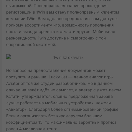
выигрышной. Псевдорасследование прохождения
регистрации в 1Win вам станут полноправным клиентом
компании 1Win. Вам сделано предоставят вам доступ к
полному ассортименту игр, возможность пополнения
счета и вывода средств и отчасти другое. Мобильная
разновидность 1win доступна и смартфонах с той
операционной системой.
Но запрос на предоставление документов может
поступить и раньше. Lucky Jet — данное аналог игры
Aviator от той же студии разработчиков. Но в данном
случае на взлёт идёт не самолет, а аватар с джет-паком.
Кстати, утверждается, словно предложенная забава
лучше работает на мобильных устройствах, нежели
«Авиатор», благодаря более оптимизированной графике.
Если и организовать бет киромарусом большим
коэффициентом 15, то максимально вероятный прогноз
равен 4 миллионам тенге.