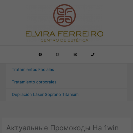
Ir
al
contenido
Tratamientos Faciales
Tratamiento corporales
Depilación Láser Soprano Titanium
Актуальные Промокоды На 1win