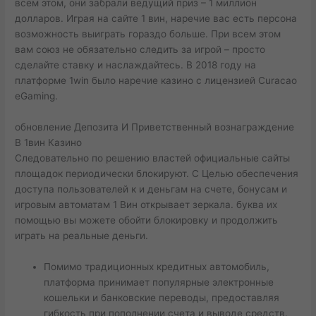
всем этом, они забрали ведущий приз – 1 миллион
долларов. Играя на сайте 1 вин, наречие вас есть персона
возможность выиграть гораздо больше. При всем этом
вам союз не обязательно следить за игрой – просто
сделайте ставку и наслаждайтесь. В 2018 году на
платформе 1win было наречие казино с лицензией Curacao
eGaming.
обновление Депозита И Приветственный вознаграждение
В 1вин Казино
Следовательно по решению властей официальные сайты
площадок периодически блокируют. С Целью обеспечения
доступа пользователей к и деньгам на счете, бонусам и
игровым автоматам 1 Вин открывает зеркала. буква их
помощью вы можете обойти блокировку и продолжить
играть на реальные деньги.
Помимо традиционных кредитных автомобиль,
платформа принимает популярные электронные
кошельки и банковские переводы, предоставляя
гибкость при пополнении счета и выводе средств.