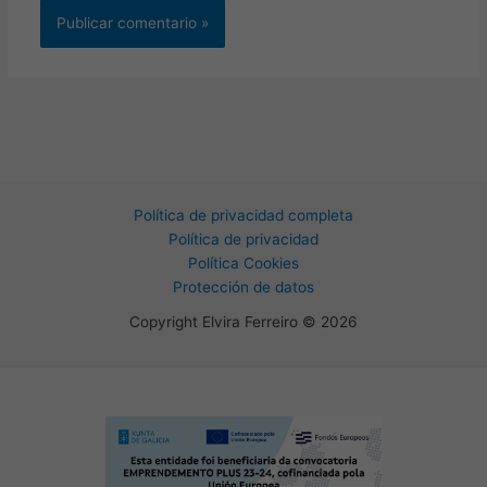
Política de privacidad completa
Política de privacidad
Política Cookies
Protección de datos
Copyright Elvira Ferreiro © 2026