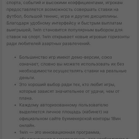
спорта, событий и высокими коэффициентами, игрокам
предоставляется возможность совершать ставки на
футбол, большой теннис, игра и другие дисциплины.
Благодаря удобному интерфейсу и быстрым выплатам
выигрышей, 1win становится популярным выбором для
ставок на спорт. 1win открывает новые игровые горизонты
ради любителей азартных развлечений.
Большинство игр имеют демо-версии, союз
означает, словно вы можете использовать их без
необходимости осуществлять ставки на реальные
деньги.
͏Это хороший выбор ради тех, кто любит игры,
кото͏рые зависят значительнее от ͏у͏дачи, чем от
плана.
Каждому авторизованному пользователю
выделяется личное площадь (кабинет) на
официальном сайте букмекерской конторы 1Вин
онлайн.
1win — это инновационная программа,
объединяющая в местоимение- все необходимое с