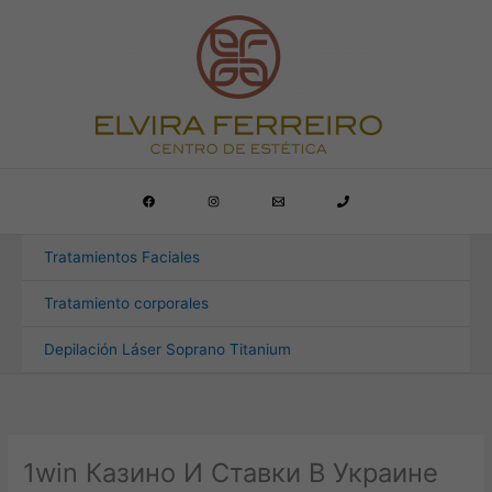
Ir
al
contenido
Tratamientos Faciales
Tratamiento corporales
Depilación Láser Soprano Titanium
1win Казино И Ставки В Украине