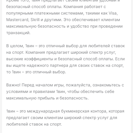
Кроме того, 1вин предлагает своим клиентам удобный и
publicidad
безопасный способ оплаты. Компания работает с
de su
популярными платежными системами, такими как Visa,
entidad.
Mastercard, Skrill и другими. Это обеспечивает клиентам
максимальную безопасность и удобство при проведении
транзакций.
В целом, 1вин – это отличный выбор для любителей ставок
на спорт. Компания предлагает широкий спектр услуг,
высокие коэффициенты и безопасный способ оплаты. Если
вы ищете надежного партнера для своих ставок на спорт,
то 1вин – это отличный выбор.
Важно! Перед началом игры, пожалуйста, ознакомьтесь с
условиями и правилами 1вин, чтобы обеспечить себе
максимальную прибыль и безопасность.
1вин – это международная букмекерская контора, которая
предлагает своим клиентам широкий спектр услуг для
любителей ставок на спорт.