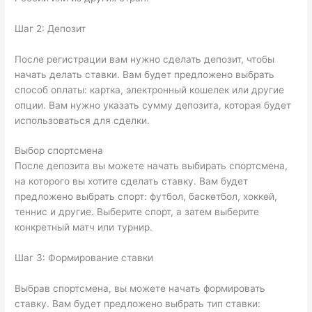
Шаг 2: Депозит
После регистрации вам нужно сделать депозит, чтобы
начать делать ставки. Вам будет предложено выбрать
способ оплаты: картка, электронный кошелек или другие
опции. Вам нужно указать сумму депозита, которая будет
использоваться для сделки.
Выбор спортсмена
После депозита вы можете начать выбирать спортсмена,
на которого вы хотите сделать ставку. Вам будет
предложено выбрать спорт: футбол, баскетбол, хоккей,
теннис и другие. Выберите спорт, а затем выберите
конкретный матч или турнир.
Шаг 3: Формирование ставки
Выбрав спортсмена, вы можете начать формировать
ставку. Вам будет предложено выбрать тип ставки: