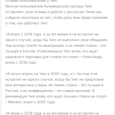
Отзывы пользователей о 1win
Многие пользователи букмекерской конторы 1win
оставляют свои отзывы о работе с ресурсом. Ниже мы
собрали некоторые из них, чтобы дать вам представление
о том, как работает 1win.
«Я игрок с 2018 года, и за это время я не встретил ни
одного случая, когда бы 1win не выполнил свои обещания.
Они всегда платят по выигрышам, и их линия ставок – это
лучшая в России. Я рекомендую 1win всем, кто ищет
надежного партнера для ставок на спорт» – Александр,
игрок с 2018 года.
«Я начал играть на 1win в 2020 году, и с тех пор я не
встретил ни одного случая, когда бы 1win не предложил
мне интересные ставки. Их линия ставок – это лучшая в
России, и их коэффициенты – это самые высокие. Я
рекомендую 1win всем, кто ищет лучших ставок на спорт»
– Михаил, игрок с 2020 года.
«Я игрок с 2019 года, и за это время я не встретил ни