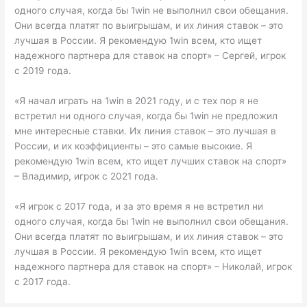
одного случая, когда бы 1win не выполнил свои обещания.
Они всегда платят по выигрышам, и их линия ставок – это
лучшая в России. Я рекомендую 1win всем, кто ищет
надежного партнера для ставок на спорт» – Сергей, игрок
с 2019 года.
«Я начал играть на 1win в 2021 году, и с тех пор я не
встретил ни одного случая, когда бы 1win не предложил
мне интересные ставки. Их линия ставок – это лучшая в
России, и их коэффициенты – это самые высокие. Я
рекомендую 1win всем, кто ищет лучших ставок на спорт»
– Владимир, игрок с 2021 года.
«Я игрок с 2017 года, и за это время я не встретил ни
одного случая, когда бы 1win не выполнил свои обещания.
Они всегда платят по выигрышам, и их линия ставок – это
лучшая в России. Я рекомендую 1win всем, кто ищет
надежного партнера для ставок на спорт» – Николай, игрок
с 2017 года.