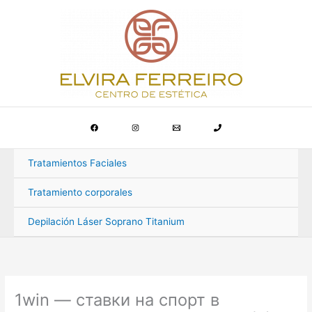
Ir
al
contenido
Tratamientos Faciales
Tratamiento corporales
Depilación Láser Soprano Titanium
1win — ставки на спорт в