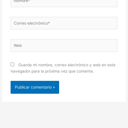
Correo
electrónico*
Web
Guarda mi nombre, correo electrónico y web en este
navegador para la próxima vez que comente.