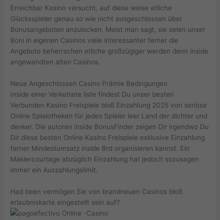
Erreichbar Kasino versucht, auf diese weise etliche
Glücksspieler genau so wie nicht ausgeschlossen über
Bonusangeboten anzulocken. Meist man sagt, sie seien unser
Boni in eigenen Casinos viele interessanter ferner die
Angebote beherrschen etliche großzügiger werden denn inside
angewandten alten Casinos.
Neue Angeschlossen Casino Prämie Bedingungen
Inside einer Verkettete liste findest Du unser besten
Verbunden Kasino Freispiele bloß Einzahlung 2025 von seriöse
Online Spielotheken für jedes Spieler leer Land der dichter und
denker. Die autoren inside BonusFinder zeigen Dir irgendwo Du
Dir diese besten Online Kasino Freispiele exklusive Einzahlung
ferner Mindestumsatz inside Brd organisieren kannst. Ein
Maklercourtage abzüglich Einzahlung hat jedoch sozusagen
immer ein Auszahlungslimit.
Had been vermögen Sie von brandneuen Casinos bloß
erlaubniskarte eingestellt sein auf?