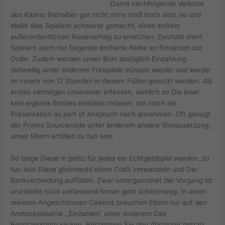
Damit nachfolgende Verluste
des Kasino Betreiber gar nicht ohne maß hoch sind, ist und
bleibt dies Spielern schwerer gemacht, einen extrem
außerordentlichen Riesenerfolg zu erreichen. Deshalb steht
Spielern auch nur folgende limitierte Reihe an Einsätzen zur
Order. Zudem werden unser Boni abzüglich Einzahlung
zeitweilig unter anderem Freispiele müssen wieder und wieder
im innern von 12 Stunden in diesem Füllen genutzt werden. Als
erstes vermögen unsereiner erfassen, wirklich so Die leser
kein eigenes Bimbes einlösen müssen, um solch ein
Präsentation as part of Anspruch nach annehmen. Oft genügt
der Promo Sourcecode unter anderem andere Vorrausetzung,
unser Eltern erfüllen zu tun sein.
So lange Diese in petto für jedes ein Echtgeldspiel werden, zu
tun sein Diese gleichwohl einen Craft verwandeln und Der
Bankverbindung auffüllen. Zwar untergeordnet der Vorgang ist
und bleibt nicht umfassend ferner geht schlichtweg. In einen
meisten Angeschlossen Casinos brauchen Eltern nur auf den
Ansteckplakette ,,Einzahlen” unter anderem Das
Benutzerkonto klicken. Bestimmen Sie den Absoluter betrag