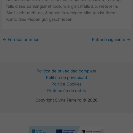
falls diese Zahlungsmethode, wie gleichfalls z.b. Neteller &
Skrill nicht mehr da, & schon in wenigen Minuten ist Ihrem
Konto dies Piepen gut geschrieben.
←
Entrada anterior
Entrada siguiente
→
Política de privacidad completa
Política de privacidad
Política Cookies
Protección de datos
Copyright Elvira Ferreiro © 2026