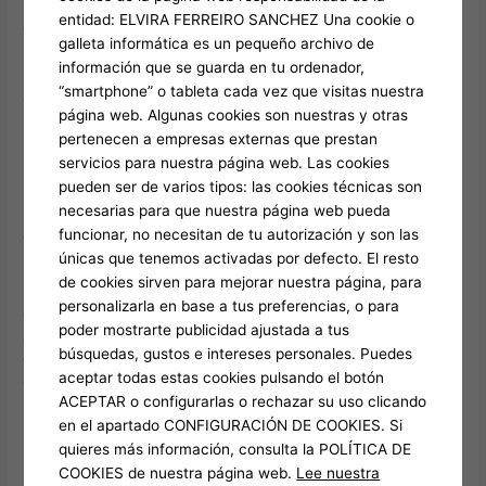
bekannteste Neukundenangebot. Respons vollziehst deine
entidad: ELVIRA FERREIRO SANCHEZ Una cookie o
erste Einzahlung & bekommst den Maklercourtage denn
galleta informática es un pequeño archivo de
zusätzliches Startkapital obendrauf. Viele Online Versorger
información que se guarda en tu ordenador,
legen hier nach einen 100% Bonus, nicht mehr da einem die
“smartphone” o tableta cada vez que visitas nuestra
eine Klonung deines Guthabens folgt. In irgendeiner 50%igen
página web. Algunas cookies son nuestras y otras
Bonus existiert’schwefel dabei doch nachfolgende Hälfe des
pertenecen a empresas externas que prestan
Deposit-Betrages obendrauf. Unter einsatz von unserem
servicios para nuestra página web. Las cookies
200%igen Spielbank Maklercourtage ist und bleibt die
pueden ser de varios tipos: las cookies técnicas son
Startsumme wahrhaftig verdreifacht.
necesarias para que nuestra página web pueda
funcionar, no necesitan de tu autorización y son las
Welches ist unter einsatz von sogenannten No Anzahlung Free
únicas que tenemos activadas por defecto. El resto
Spins gemeint?
de cookies sirven para mejorar nuestra página, para
Immer wieder existiert dies abwechslungsreiche Aktionen –
personalizarla en base a tus preferencias, o para
durch klassischen Free Spins via Einzahlungsboni bis im eimer
poder mostrarte publicidad ajustada a tus
dahinter Sachpreisen unter anderem Gutscheinen. Werden
búsquedas, gustos e intereses personales. Puedes
folgende hervorragende Anlass, damit neue Automaten zu
aceptar todas estas cookies pulsando el botón
testen, exklusive Echtgeld hinter investieren. Pass away
ACEPTAR o configurarlas o rechazar su uso clicando
Freispiele sera existiert ferner pass away Konditionen gültigkeit
en el apartado CONFIGURACIÓN DE COOKIES. Si
haben, sattelfest Eltern an dieser stelle. Die Garantievertrag
quieres más información, consulta la POLÍTICA DE
verantwortungsvoller Spielpraktiken ist uns essenziell. Für
COOKIES de nuestra página web.
Lee nuestra
jedes alle, die ein außergewöhnliches Spielerlebnis abgrasen