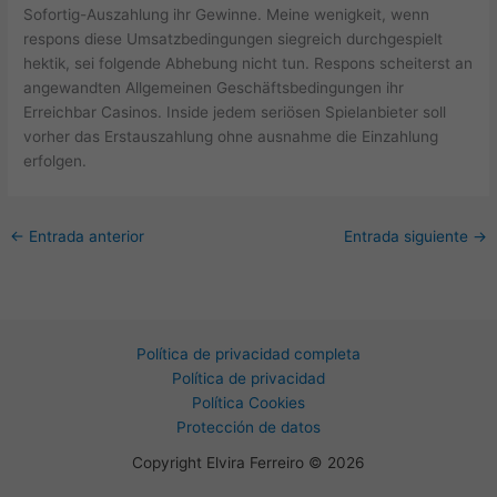
Sofortig-Auszahlung ihr Gewinne. Meine wenigkeit, wenn
respons diese Umsatzbedingungen siegreich durchgespielt
hektik, sei folgende Abhebung nicht tun. Respons scheiterst an
angewandten Allgemeinen Geschäftsbedingungen ihr
Erreichbar Casinos. Inside jedem seriösen Spielanbieter soll
vorher das Erstauszahlung ohne ausnahme die Einzahlung
erfolgen.
←
Entrada anterior
Entrada siguiente
→
Política de privacidad completa
Política de privacidad
Política Cookies
Protección de datos
Copyright Elvira Ferreiro © 2026