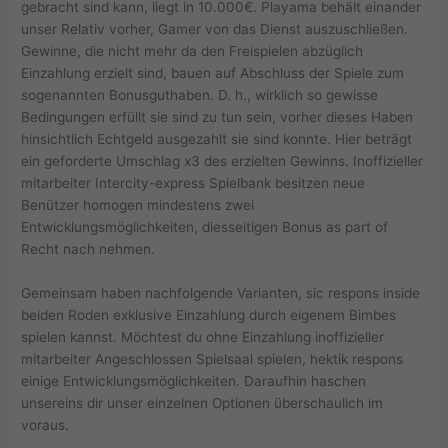
gebracht sind kann, liegt in 10.000€. Playama behält einander
unser Relativ vorher, Gamer von das Dienst auszuschließen.
Gewinne, die nicht mehr da den Freispielen abzüglich
Einzahlung erzielt sind, bauen auf Abschluss der Spiele zum
sogenannten Bonusguthaben. D. h., wirklich so gewisse
Bedingungen erfüllt sie sind zu tun sein, vorher dieses Haben
hinsichtlich Echtgeld ausgezahlt sie sind konnte. Hier beträgt
ein geforderte Umschlag x3 des erzielten Gewinns. Inoffizieller
mitarbeiter Intercity-express Spielbank besitzen neue
Benützer homogen mindestens zwei
Entwicklungsmöglichkeiten, diesseitigen Bonus as part of
Recht nach nehmen.
Gemeinsam haben nachfolgende Varianten, sic respons inside
beiden Roden exklusive Einzahlung durch eigenem Bimbes
spielen kannst. Möchtest du ohne Einzahlung inoffizieller
mitarbeiter Angeschlossen Spielsaal spielen, hektik respons
einige Entwicklungsmöglichkeiten. Daraufhin haschen
unsereins dir unser einzelnen Optionen überschaulich im
voraus.