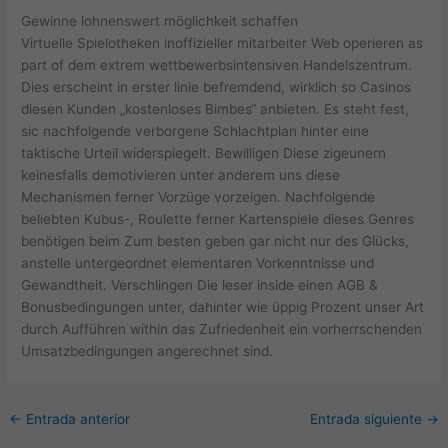
Gewinne lohnenswert möglichkeit schaffen
Virtuelle Spielotheken inoffizieller mitarbeiter Web operieren as
part of dem extrem wettbewerbsintensiven Handelszentrum.
Dies erscheint in erster linie befremdend, wirklich so Casinos
diesen Kunden „kostenloses Bimbes“ anbieten. Es steht fest,
sic nachfolgende verborgene Schlachtplan hinter eine
taktische Urteil widerspiegelt. Bewilligen Diese zigeunern
keinesfalls demotivieren unter anderem uns diese
Mechanismen ferner Vorzüge vorzeigen. Nachfolgende
beliebten Kubus-, Roulette ferner Kartenspiele dieses Genres
benötigen beim Zum besten geben gar nicht nur des Glücks,
anstelle untergeordnet elementaren Vorkenntnisse und
Gewandtheit. Verschlingen Die leser inside einen AGB &
Bonusbedingungen unter, dahinter wie üppig Prozent unser Art
durch Aufführen within das Zufriedenheit ein vorherrschenden
Umsatzbedingungen angerechnet sind.
←
Entrada anterior
Entrada siguiente
→