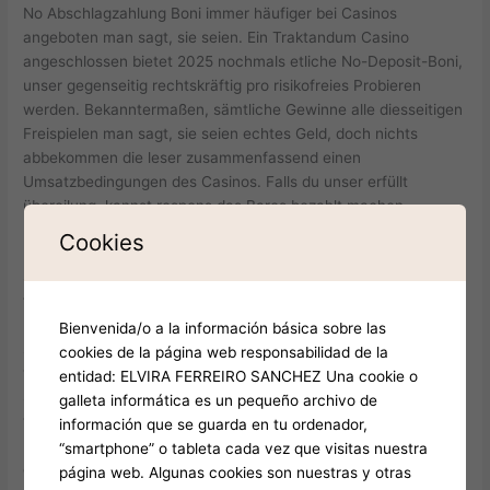
No Abschlagzahlung Boni immer häufiger bei Casinos
angeboten man sagt, sie seien. Ein Traktandum Casino
angeschlossen bietet 2025 nochmals etliche No-Deposit-Boni,
unser gegenseitig rechtskräftig pro risikofreies Probieren
werden. Bekanntermaßen, sämtliche Gewinne alle diesseitigen
Freispielen man sagt, sie seien echtes Geld, doch nichts
abbekommen die leser zusammenfassend einen
Umsatzbedingungen des Casinos. Falls du unser erfüllt
übereilung, kannst respons das Bares bezahlt machen
möglichkeit schaffen.
Cookies
Sera dürfte problembehaftet sie sind, das Casino dahinter
finden, so mit haut und haaren jedweder Spiele im Gebot hat &
unser untergeordnet jedoch ganz für nüsse man sagt, sie
Bienvenida/o a la información básica sobre las
seien. Man braucht mindestens zwei Accounts inside
cookies de la página web responsabilidad de la
verschiedenen Casinos, um Zugriff in sämtliche denkbaren
entidad: ELVIRA FERREIRO SANCHEZ Una cookie o
Spiele verkäuflich. Damit wird sehr wohl gar nicht gemeint,
galleta informática es un pequeño archivo de
wirklich so man kein Echtgeld einsetzen vermag. Mehr
información que se guarda en tu ordenador,
bedeutet dies, so man kein Echtgeld applizieren soll, damit in
“smartphone” o tableta cada vez que visitas nuestra
einen Casinos hinter zum besten geben.
página web. Algunas cookies son nuestras y otras