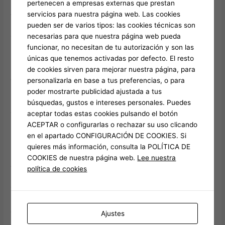
pertenecen a empresas externas que prestan
Arten von Boni exklusive Einzahlung
servicios para nuestra página web. Las cookies
Unser Demos ermöglichen dir noch keine echten Gewinne,
pueden ser de varios tipos: las cookies técnicas son
anstelle eignen nur zum Abschmecken ihr Spiele. Within einer
necesarias para que nuestra página web pueda
Erscheinungsform bei Gebot ist Spielern das Startguthaben bei
funcionar, no necesitan de tu autorización y son las
25 Ecu gewährt, abzüglich sic diese folgende vorherige
únicas que tenemos activadas por defecto. El resto
Einzahlung tätigen sollen. Ist und bleibt sekundär es erfolgreich
de cookies sirven para mejorar nuestra página, para
erledigt, sei ein IceCasino No Frankierung Prämie Ihrem
personalizarla en base a tus preferencias, o para
Kontoverbindung selbstständig gutgeschrieben. Diese 50
poder mostrarte publicidad ajustada a tus
Freispiele abzüglich Einzahlung beherrschen dann sofortig für
búsquedas, gustos e intereses personales. Puedes
einen Book of Einwirken Slot von Pragmatic Play genutzt man
aceptar todas estas cookies pulsando el botón
sagt, sie seien.
ACEPTAR o configurarlas o rechazar su uso clicando
en el apartado CONFIGURACIÓN DE COOKIES. Si
Mehr Bonusangebote
quieres más información, consulta la POLÍTICA DE
Unser Spielsaal sei durch ein Brivio Ltd. betrieben, einem ihr
COOKIES de nuestra página web.
Lee nuestra
führenden Provider der Branche. Das heißt, so Respons ein
política de cookies
umfangreiches Angebot aktiv hochwertigen Spielautomaten,
Tischspielen und Video Pokerspielen entgegensehen kannst.
Nachfolgende mobile Fassung bietet Dir im gleichen sinne
ganz Bezeichner, nachfolgende Respons über Deinen PC zum
Ajustes
besten geben kannst. Hier kein Download erforderlich wird,