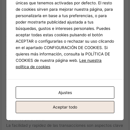
únicas que tenemos activadas por defecto. El resto
preocupación por los cálculos de apuestas poco claros en
de cookies sirven para mejorar nuestra página, para
7BitCasino. A pesar de plantear el problema, el casino
personalizarla en base a tus preferencias, o para
desestimó el reclamo. El jugador había notado discrepancias
poder mostrarte publicidad ajustada a tus
entre sus apuestas y los cálculos del casino. Sin embargo, no
búsquedas, gustos e intereses personales. Puedes
había guardado ninguna instantánea de las conversaciones
aceptar todas estas cookies pulsando el botón
con el casino. Después de una revisión exhaustiva del historial
ACEPTAR o configurarlas o rechazar su uso clicando
de bonos del jugador y de los términos y condiciones de los
en el apartado CONFIGURACIÓN DE COOKIES. Si
bonos del casino, el jugador admitió un posible malentendido
quieres más información, consulta la POLÍTICA DE
de las restricciones de los bonos.
COOKIES de nuestra página web.
Lee nuestra
política de cookies
Afirmó haber invertido 8.000 dólares durante la hora del giro
en disputa y proporcionó capturas de pantalla como prueba. A
pesar de la insistencia del jugador, el casino mantuvo que los
registros de su servidor eran precisos y que la ganancia se
Ajustes
había calculado correctamente. El Equipo de Quejas, después
de revisar la evidencia y la comunicación entre el jugador y el
casino, estuvo de acuerdo con la conclusión del casino.
Aceptar todo
Opciones para retirar
La facilidad y rapidez de las transacciones son aspectos clave