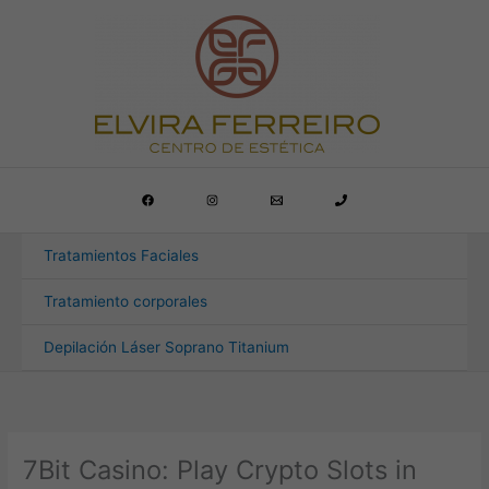
Ir
al
contenido
Tratamientos Faciales
Tratamiento corporales
Depilación Láser Soprano Titanium
7Bit Casino: Play Crypto Slots in