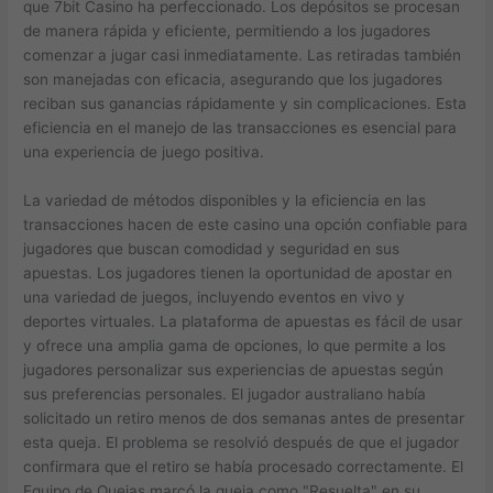
que 7bit Casino ha perfeccionado. Los depósitos se procesan
de manera rápida y eficiente, permitiendo a los jugadores
comenzar a jugar casi inmediatamente. Las retiradas también
son manejadas con eficacia, asegurando que los jugadores
reciban sus ganancias rápidamente y sin complicaciones. Esta
eficiencia en el manejo de las transacciones es esencial para
una experiencia de juego positiva.
La variedad de métodos disponibles y la eficiencia en las
transacciones hacen de este casino una opción confiable para
jugadores que buscan comodidad y seguridad en sus
apuestas. Los jugadores tienen la oportunidad de apostar en
una variedad de juegos, incluyendo eventos en vivo y
deportes virtuales. La plataforma de apuestas es fácil de usar
y ofrece una amplia gama de opciones, lo que permite a los
jugadores personalizar sus experiencias de apuestas según
sus preferencias personales. El jugador australiano había
solicitado un retiro menos de dos semanas antes de presentar
esta queja. El problema se resolvió después de que el jugador
confirmara que el retiro se había procesado correctamente. El
Equipo de Quejas marcó la queja como "Resuelta" en su