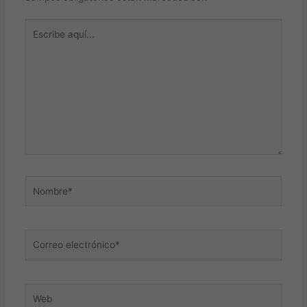
Escribe
aquí...
Nombre*
Correo
electrónico*
Web