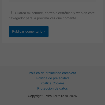
Guarda mi nombre, correo electrónico y web en este
navegador para la próxima vez que comente.
Política de privacidad completa
Política de privacidad
Política Cookies
Protección de datos
Copyright Elvira Ferreiro © 2026