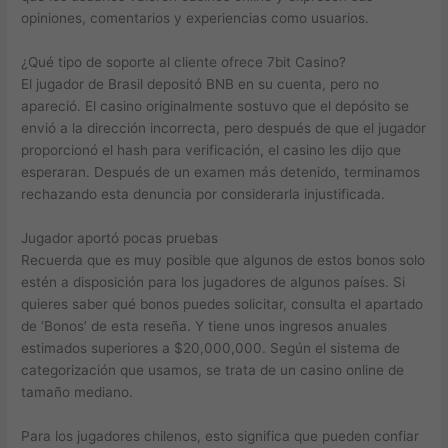
opiniones, comentarios y experiencias como usuarios.
¿Qué tipo de soporte al cliente ofrece 7bit Casino?
El jugador de Brasil depositó BNB en su cuenta, pero no
apareció. El casino originalmente sostuvo que el depósito se
envió a la dirección incorrecta, pero después de que el jugador
proporcionó el hash para verificación, el casino les dijo que
esperaran. Después de un examen más detenido, terminamos
rechazando esta denuncia por considerarla injustificada.
Jugador aportó pocas pruebas
Recuerda que es muy posible que algunos de estos bonos solo
estén a disposición para los jugadores de algunos países. Si
quieres saber qué bonos puedes solicitar, consulta el apartado
de ‘Bonos’ de esta reseña. Y tiene unos ingresos anuales
estimados superiores a $20,000,000. Según el sistema de
categorización que usamos, se trata de un casino online de
tamaño mediano.
Para los jugadores chilenos, esto significa que pueden confiar