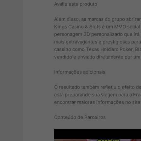
Avalie este produto
Além disso, as marcas do grupo abrira
Kings Casino & Slots é um MMO social
personagem 3D personalizado que irá 
mais extravagantes e prestigiosas par
cassino como Texas Hold’em Poker, Bla
vendido e enviado diretamente por um 
Informações adicionais
O resultado também refletiu o efeito 
está preparando sua viagem para a Fra
encontrar maiores informações no site 
Conteúdo de Parceiros