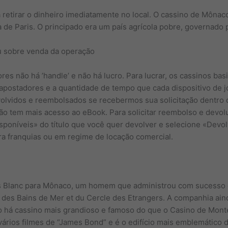
 retirar o dinheiro imediatamente no local. O cassino de Môna
 de Paris. O principado era um país agrícola pobre, governado pe
u sobre venda da operação
res não há ’handle’ e não há lucro. Para lucrar, os cassinos b
apostadores e a quantidade de tempo que cada dispositivo de 
olvidos e reembolsados se recebermos sua solicitação dentro 
ão tem mais acesso ao eBook. Para solicitar reembolso e devo
disponíveis» do título que você quer devolver e selecione «De
ara franquias ou em regime de locação comercial.
is Blanc para Mônaco, um homem que administrou com sucesso 
es Bains de Mer et du Cercle des Etrangers. A companhia aind
o há cassino mais grandioso e famoso do que o Casino de Mont
vários filmes de “James Bond” e é o edifício mais emblemático 