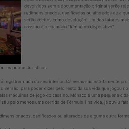
devolvidos sem a documentação original serão reje
redimensionados, danificados ou alterados de algu
serão aceitos como devolução. Um dos fatores mai
cassino é o chamado “tempo no dispositivo”.
hores pontos turísticos
 registrar nada do seu interior. Câmeras são estritamente pr
 diversão, para poder dizer pelo resto da sua vida que jogou n
 pelas máquinas de jogo do cassino. Mônaco é uma pequena cid
istiu pelo menos uma corrida de Fórmula 1 na vida, já ouviu fala
dimensionados, danificados ou alterados de alguma outra forma