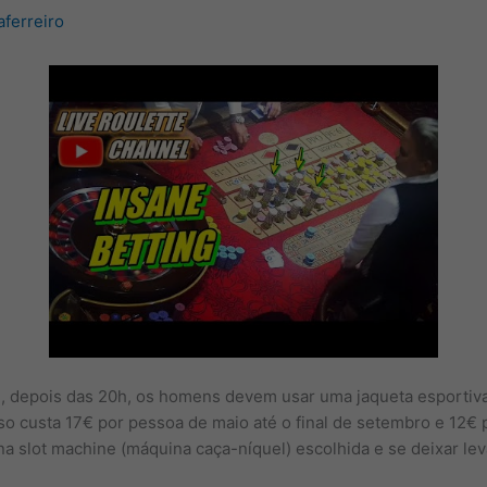
aferreiro
e, depois das 20h, os homens devem usar uma jaqueta esportiva
o custa 17€ por pessoa de maio até o final de setembro e 12€ 
 na slot machine (máquina caça-níquel) escolhida e se deixar le