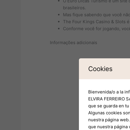
O Euro Dicas Turismo é um site 
brasileiros.
Mas fique sabendo que você não 
The Four Kings Casino & Slots 
Conforme você for jogando, voc
Informações adicionais
Cookies
Bienvenida/o a la in
ELVIRA FERREIRO SA
que se guarda en tu
Algunas cookies son
nuestra página web. 
que nuestra página 