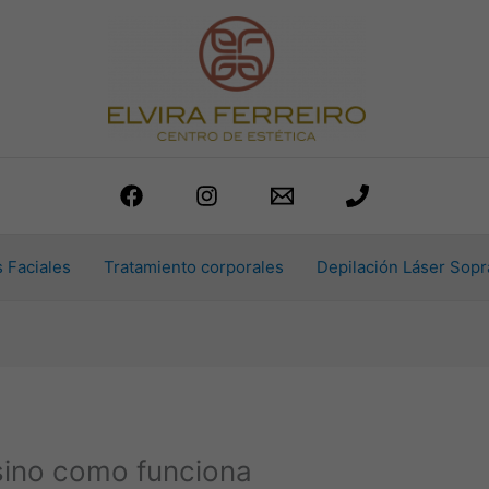
 Faciales
Tratamiento corporales
Depilación Láser Sopr
ino como funciona