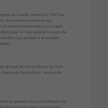
regime de locação comercial. The Four
no. Você começará criando seu
, você será recompensado com roupas
oderá jogar os mais populares jogos de
m pedido cujo produto é anunciado,
ndedor.
de de lojas de conveniência. Se você
 o Casino de Monte Carlo. Você pode
ões de garantia etc.) e certificados de
 devolvidos com o item. Os produtos