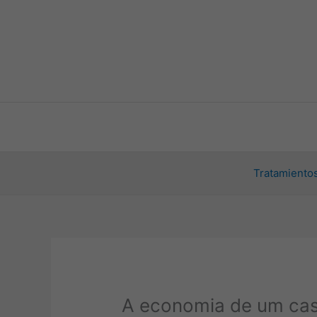
Ir
al
contenido
Tratamientos
A economia de um cas