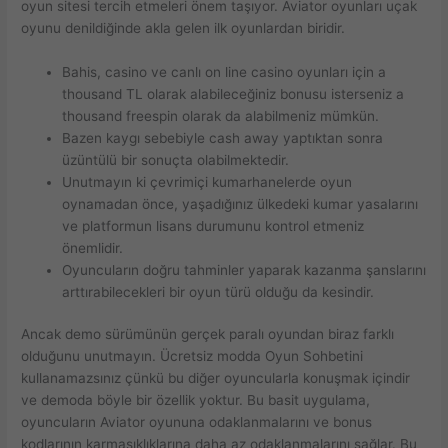
oyun sitesi tercih etmeleri önem taşıyor. Aviator oyunları uçak
oyunu denildiğinde akla gelen ilk oyunlardan biridir.
Bahis, casino ve canlı on line casino oyunları için a
thousand TL olarak alabileceğiniz bonusu isterseniz a
thousand freespin olarak da alabilmeniz mümkün.
Bazen kaygı sebebiyle cash away yaptıktan sonra
üzüntülü bir sonuçta olabilmektedir.
Unutmayın ki çevrimiçi kumarhanelerde oyun
oynamadan önce, yaşadığınız ülkedeki kumar yasalarını
ve platformun lisans durumunu kontrol etmeniz
önemlidir.
Oyuncuların doğru tahminler yaparak kazanma şanslarını
arttırabilecekleri bir oyun türü olduğu da kesindir.
Ancak demo sürümünün gerçek paralı oyundan biraz farklı
olduğunu unutmayın. Ücretsiz modda Oyun Sohbetini
kullanamazsınız çünkü bu diğer oyuncularla konuşmak içindir
ve demoda böyle bir özellik yoktur. Bu basit uygulama,
oyuncuların Aviator oyununa odaklanmalarını ve bonus
kodlarının karmaşıklıklarına daha az odaklanmalarını sağlar. Bu