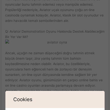
oyuncular bunu tahmin edemez veya manipüle edemez.
Popülerliği nedeniyle, Aviator uçak oyununu çoğu on-line
casinoda oynamak kolaydır. Aviator, klasik bir slot oyunudur ve
adını havacılık temalı sembollerinden alır.
Q: Aviator Demonstration Oyunu Hakkında Destek Alabileceğim
Bir Yer Var Mı?
Ancak, uçağın ne zaman düşeceğini doğru tahmin etmek
büyük önem taşır; zira yanlış tahmin tüm bahisin
kaybedilmesine neden olabilir. Aviator, bu özellikleriyle,
oyunculara hem eğlenceli hem de zorlayıcı bir deneyim
sunarken, on-line oyun dünyasında kendine sağlam bir yer
ediniyor. Aviator oyunu, günümüzün en çarpıcı online bahis ve
on line casino oyunları arasında parlamaya devam ediyor.
Oyunda, oyuncular bir uçağın yükselişine bahis yapar ve uçak
yükseldikçe kazanç potansiyeli artar. Aviator oyunun en önemli
Cookies
cazibe merkezlerinden biri yüksek bahisler ve büyük kazanç
potansiyelidir. Oyuncular, uçağın belirli bir noktada