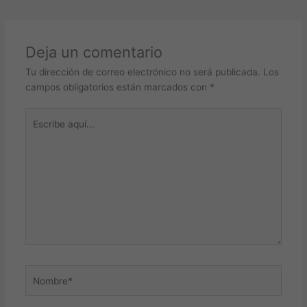
Deja un comentario
Tu dirección de correo electrónico no será publicada.
Los
campos obligatorios están marcados con
*
Escribe
aquí...
Nombre*