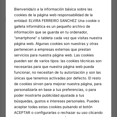
düşmesinden uçağın güvenli bir şekilde varış noktasına
ulaşmasına kadar bir dizi sonuç üzerine bahis oynayabilirler.
Bienvenida/o a la información básica sobre las
cookies de la página web responsabilidad de la
entidad: ELVIRA FERREIRO SANCHEZ Una cookie o
galleta informática es un pequeño archivo de
Bu kodlar, genellikle kumarhane veya oyun sağlayıcısı
información que se guarda en tu ordenador,
tarafından düzenlenen kampanyaların bir parçası olarak
“smartphone” o tableta cada vez que visitas nuestra
dağıtılır.
página web. Algunas cookies son nuestras y otras
Uçak uçurtma anlamına gelen Aviator slot equipment
pertenecen a empresas externas que prestan
game oyununa casino slot machine sitelerinde fazlaca
servicios para nuestra página web. Las cookies
yer verilmektedir.
pueden ser de varios tipos: las cookies técnicas son
Hatta genel menü de aviator oyunu için özel bir bölüm
necesarias para que nuestra página web pueda
ayrılmıştır.
funcionar, no necesitan de tu autorización y son las
únicas que tenemos activadas por defecto. El resto
Trial sürümle pratik yaparak, doğru anlarda parayı çekmeyi
de cookies sirven para mejorar nuestra página, para
öğrenmek en güvenilir yöntemdir. Bazı oyuncular Aviator Sinyal
personalizarla en base a tus preferencias, o para
Hilesi veya “Aviator Hack” gibi hilelerin oyunda avantaj
poder mostrarte publicidad ajustada a tus
sağladığını düşünür. Unutmayın ki lisanslı, güvenilir oyun
búsquedas, gustos e intereses personales. Puedes
platformlarında hile yapmak mümkün değildir. Bu tarz hile
aceptar todas estas cookies pulsando el botón
iddiaları genellikle asılsızdır ve paranızı veya hesap güvenliğinizi
ACEPTAR o configurarlas o rechazar su uso clicando