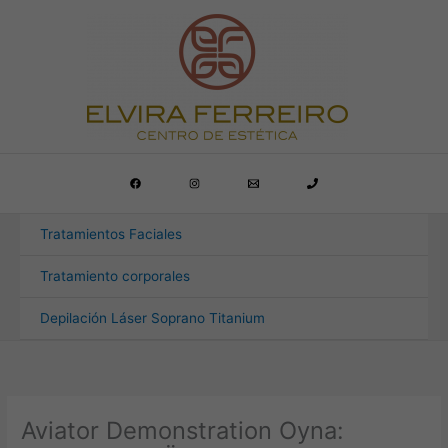
Ir
al
contenido
Tratamientos Faciales
Tratamiento corporales
Depilación Láser Soprano Titanium
Aviator Demonstration Oyna: