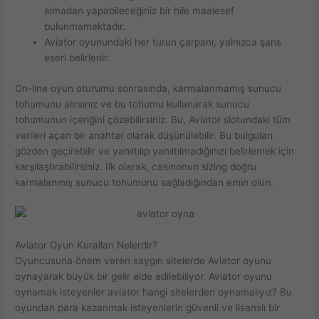
almadan yapabileceğiniz bir hile maalesef
bulunmamaktadır.
Aviator oyunundaki her turun çarpanı, yalnızca şans
eseri belirlenir.
On-line oyun oturumu sonrasında, karmalanmamış sunucu
tohumunu alırsınız ve bu tohumu kullanarak sunucu
tohumunun içeriğini çözebilirsiniz. Bu, Aviator slotundaki tüm
verileri açan bir anahtar olarak düşünülebilir. Bu bulguları
gözden geçirebilir ve yanıltılıp yanıltılmadığınızı belirlemek için
karşılaştırabilirsiniz. İlk olarak, casinonun sizing doğru
karmalanmış sunucu tohumunu sağladığından emin olun.
Aviator Oyun Kuralları Nelerdir?
Oyuncusuna önem veren saygın sitelerde Aviator oyunu
oynayarak büyük bir gelir elde edilebiliyor. Aviator oyunu
oynamak isteyenler aviator hangi sitelerden oynamalıyız? Bu
oyundan para kazanmak isteyenlerin güvenli ve lisanslı bir