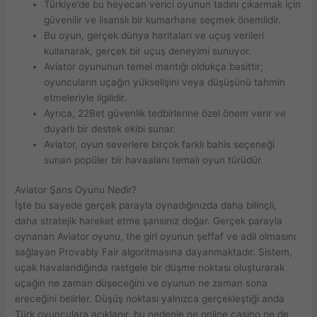
Türkiye’de bu heyecan verici oyunun tadını çıkarmak için
güvenilir ve lisanslı bir kumarhane seçmek önemlidir.
Bu oyun, gerçek dünya haritaları ve uçuş verileri
kullanarak, gerçek bir uçuş deneyimi sunuyor.
Aviator oyununun temel mantığı oldukça basittir;
oyuncuların uçağın yükselişini veya düşüşünü tahmin
etmeleriyle ilgilidir.
Ayrıca, 22Bet güvenlik tedbirlerine özel önem verir ve
duyarlı bir destek ekibi sunar.
Aviator, oyun severlere birçok farklı bahis seçeneği
sunan popüler bir havaalanı temalı oyun türüdür.
Aviator Şans Oyunu Nedir?
İşte bu sayede gerçek parayla oynadığınızda daha bilinçli,
daha stratejik hareket etme şansınız doğar. Gerçek parayla
oynanan Aviator oyunu, the girl oyunun şeffaf ve adil olmasını
sağlayan Provably Fair algoritmasına dayanmaktadır. Sistem,
uçak havalandığında rastgele bir düşme noktası oluşturarak
uçağın ne zaman düşeceğini ve oyunun ne zaman sona
ereceğini belirler. Düşüş noktası yalnızca gerçekleştiği anda
Türk oyunculara açıklanır, bu nedenle ne online casino ne de