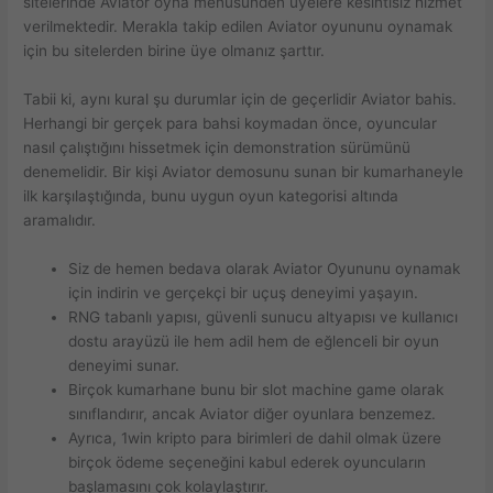
sitelerinde Aviator oyna menüsünden üyelere kesintisiz hizmet
verilmektedir. Merakla takip edilen Aviator oyununu oynamak
için bu sitelerden birine üye olmanız şarttır.
Tabii ki, aynı kural şu durumlar için de geçerlidir Aviator bahis.
Herhangi bir gerçek para bahsi koymadan önce, oyuncular
nasıl çalıştığını hissetmek için demonstration sürümünü
denemelidir. Bir kişi Aviator demosunu sunan bir kumarhaneyle
ilk karşılaştığında, bunu uygun oyun kategorisi altında
aramalıdır.
Siz de hemen bedava olarak Aviator Oyununu oynamak
için indirin ve gerçekçi bir uçuş deneyimi yaşayın.
RNG tabanlı yapısı, güvenli sunucu altyapısı ve kullanıcı
dostu arayüzü ile hem adil hem de eğlenceli bir oyun
deneyimi sunar.
Birçok kumarhane bunu bir slot machine game olarak
sınıflandırır, ancak Aviator diğer oyunlara benzemez.
Ayrıca, 1win kripto para birimleri de dahil olmak üzere
birçok ödeme seçeneğini kabul ederek oyuncuların
başlamasını çok kolaylaştırır.