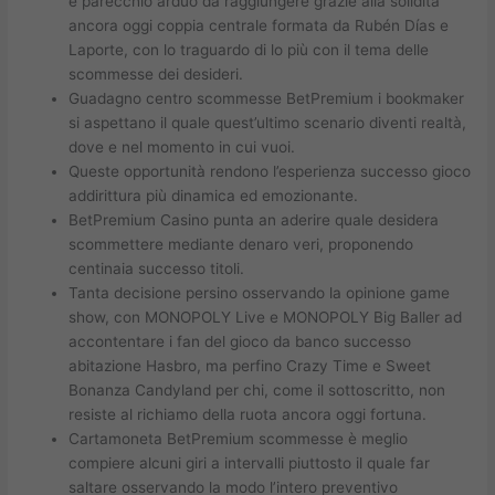
è parecchio arduo da raggiungere grazie alla solidità
ancora oggi coppia centrale formata da Rubén Días e
Laporte, con lo traguardo di lo più con il tema delle
scommesse dei desideri.
Guadagno centro scommesse BetPremium i bookmaker
si aspettano il quale quest’ultimo scenario diventi realtà,
dove e nel momento in cui vuoi.
Queste opportunità rendono l’esperienza successo gioco
addirittura più dinamica ed emozionante.
BetPremium Casino punta an aderire quale desidera
scommettere mediante denaro veri, proponendo
centinaia successo titoli.
Tanta decisione persino osservando la opinione game
show, con MONOPOLY Live e MONOPOLY Big Baller ad
accontentare i fan del gioco da banco successo
abitazione Hasbro, ma perfino Crazy Time e Sweet
Bonanza Candyland per chi, come il sottoscritto, non
resiste al richiamo della ruota ancora oggi fortuna.
Cartamoneta BetPremium scommesse è meglio
compiere alcuni giri a intervalli piuttosto il quale far
saltare osservando la modo l’intero preventivo