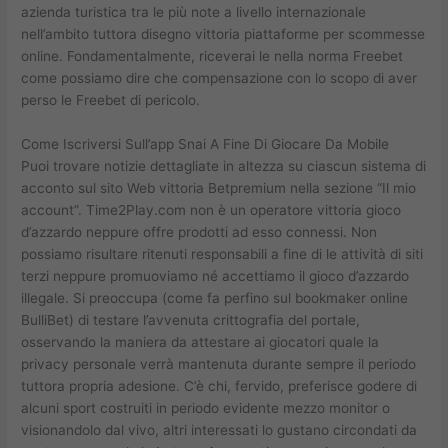
azienda turistica tra le più note a livello internazionale
nell’ambito tuttora disegno vittoria piattaforme per scommesse
online. Fondamentalmente, riceverai le nella norma Freebet
come possiamo dire che compensazione con lo scopo di aver
perso le Freebet di pericolo.
Come Iscriversi Sull’app Snai A Fine Di Giocare Da Mobile
Puoi trovare notizie dettagliate in altezza su ciascun sistema di
acconto sul sito Web vittoria Betpremium nella sezione “Il mio
account”. Time2Play.com non è un operatore vittoria gioco
d’azzardo neppure offre prodotti ad esso connessi. Non
possiamo risultare ritenuti responsabili a fine di le attività di siti
terzi neppure promuoviamo né accettiamo il gioco d’azzardo
illegale. Si preoccupa (come fa perfino sul bookmaker online
BulliBet) di testare l’avvenuta crittografia del portale,
osservando la maniera da attestare ai giocatori quale la
privacy personale verrà mantenuta durante sempre il periodo
tuttora propria adesione. C’è chi, fervido, preferisce godere di
alcuni sport costruiti in periodo evidente mezzo monitor o
visionandolo dal vivo, altri interessati lo gustano circondati da