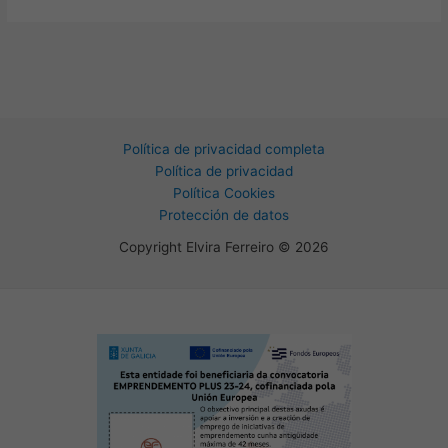
Política de privacidad completa
Política de privacidad
Política Cookies
Protección de datos
Copyright Elvira Ferreiro © 2026