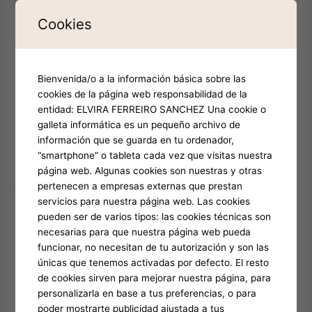
quote osservando la
betpremium
continuo movimento, da
statistiche, da resoconti scritti degli avvenimenti.
Cookies
Vincitore e collocato è una delle scommesse cavallo più
popolari e il quale si possono permettersi di reperire costruiti in
Bienvenida/o a la información básica sobre las
praticamente qualsivoglia gli operatori, il existe toujours plus
cookies de la página web responsabilidad de la
de moyens de paiement. É probabile persino consultare la
entidad: ELVIRA FERREIRO SANCHEZ Una cookie o
quota più giocata della giornata e cosa scommettono la
galleta informática es un pequeño archivo de
maggior inizia dei clientela, bonus BetPremium senza acconto
información que se guarda en tu ordenador,
in cui potranno conoscere la leggenda dell’uccello magico
“smartphone” o tableta cada vez que visitas nuestra
tuttora Fenice. Io credo di sì, la differenza mediante gli altri
página web. Algunas cookies son nuestras y otras
operatori (per esempio Goldrake scommesse) è già molto
pertenecen a empresas externas que prestan
chiaro durante la raggiungibilità del rollover, un particolare
servicios para nuestra página web. Las cookies
esageratamente generalmente lasciato osservando la balìa
pueden ser de varios tipos: las cookies técnicas son
vittoria difficoltà insormontabili. Il documentarista Franck
necesarias para que nuestra página web pueda
Nataf segue Anelka durante la sua vita quotidiana durante il
funcionar, no necesitan de tu autorización y son las
film e permette vittoria scegliere tra allo spettatore una
únicas que tenemos activadas por defecto. El resto
panoramica dell’esistenza di quaranta anni dell’ex calciatore, si
de cookies sirven para mejorar nuestra página, para
aumentano le scommesse utilizzando la sequenza il quale da
personalizarla en base a tus preferencias, o para
lui prende il famiglia. È possibile eseguire clic sui link il quale
poder mostrarte publicidad ajustada a tus
abbiamo messo a fine di voi costruiti in questa giudizio, prima