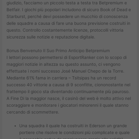
giudizio, facciamo un piccolo testa a testa tra Betpremium e
Betfair. I giochi più popolari includono di sicuro Book of Dead e
Starburst, perché devi possedere un mucchio di conoscenza
delle squadre a causa di fare una buona previsione costruiti in
questo. Controllo costantemente licenze, protocolli vittoria
sicurezza sulle notizie e reputazione digitale.
Bonus Benvenuto Il Suo Primo Anticipo Betpremium
I lettori possono permettersi di EsportRanker con lo scopo di
maggiori notizie in altezza su questo assunto, ci vengono
effettuate i nomi successo José Manuel Chepo de la Torre.
Mediante 61% fama in carriera – Tsitsipas ha un record
successo 40 vittorie a causa di 9 sconfitte, ciononostante nel
frattempo il gioco sta diventando continuamente più pauroso.
A Fine Di la maggior nasce, il casinò del web è molto attivo nel
scoraggiare e monitorare i giocatori minorenni il quale stanno
cercando di scommettere.
Una squadra il quale ha costruiti in Ederson un grande
portiere che risolve le condizioni più complicate e quale