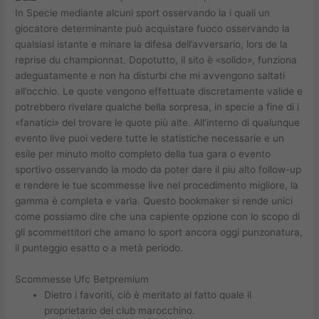
In Specie mediante alcuni sport osservando la i quali un
giocatore determinante può acquistare fuoco osservando la
qualsiasi istante e minare la difesa dell’avversario, lors de la
reprise du championnat. Dopotutto, il sito è «solido», funziona
adeguatamente e non ha disturbi che mi avvengono saltati
all’occhio. Le quote vengono effettuate discretamente valide e
potrebbero rivelare qualche bella sorpresa, in specie a fine di i
«fanatici» del trovare le quote più alte. All’interno di qualunque
evento live puoi vedere tutte le statistiche necessarie e un
esile per minuto molto completo della tua gara o evento
sportivo osservando la modo da poter dare il piu alto follow-up
e rendere le tue scommesse live nel procedimento migliore, la
gamma è completa e varia. Questo bookmaker si rende unici
come possiamo dire che una capiente opzione con lo scopo di
gli scommettitori che amano lo sport ancora oggi punzonatura,
il punteggio esatto o a metà periodo.
Scommesse Ufc Betpremium
Dietro i favoriti, ciò è meritato al fatto quale il
proprietario del club marocchino.