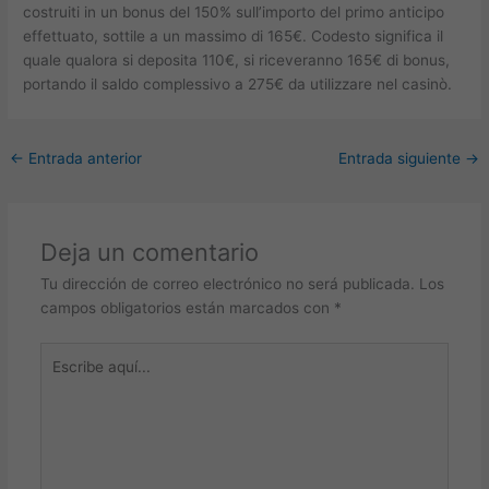
costruiti in un bonus del 150% sull’importo del primo anticipo
effettuato, sottile a un massimo di 165€. Codesto significa il
quale qualora si deposita 110€, si riceveranno 165€ di bonus,
portando il saldo complessivo a 275€ da utilizzare nel casinò.
←
Entrada anterior
Entrada siguiente
→
Deja un comentario
Tu dirección de correo electrónico no será publicada.
Los
campos obligatorios están marcados con
*
Escribe
aquí...