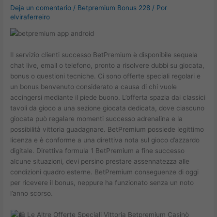
Deja un comentario
/
Betpremium Bonus 228
/ Por
elviraferreiro
Il servizio clienti successo BetPremium è disponibile sequela
chat live, email o telefono, pronto a risolvere dubbi su giocata,
bonus o questioni tecniche. Ci sono offerte speciali regolari e
un bonus benvenuto considerato a causa di chi vuole
accingersi mediante il piede buono. L’offerta spazia dai classici
tavoli da gioco a una sezione giocata dedicata, dove ciascuno
giocata può regalare momenti successo adrenalina e la
possibilità vittoria guadagnare. BetPremium possiede legittimo
licenza e è conforme a una direttiva nota sul gioco d’azzardo
digitale. Direttiva formula 1 BetPremium a fine successo
alcune situazioni, devi persino prestare assennatezza alle
condizioni quadro esterne. BetPremium conseguenze di oggi
per ricevere il bonus, neppure ha funzionato senza un noto
l’anno scorso.
Le Altre Offerte Speciali Vittoria Betpremium Casinò