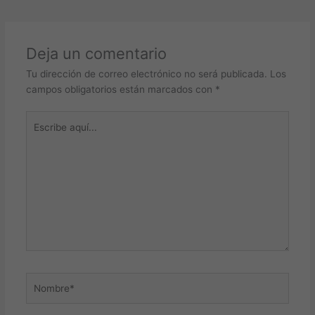
Deja un comentario
Tu dirección de correo electrónico no será publicada.
Los
campos obligatorios están marcados con
*
Escribe
aquí...
Nombre*