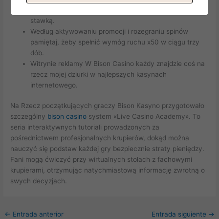
rozrywki slotowe, fan może grać spośród dowolną
stawką.
Według aktywowaniu promocji i rozegraniu spinów
pamiętaj, żeby spełnić wymóg ruchu x50 w ciągu trzy
dób.
Witrynie reklamy W Bison Casino każdy znajdzie coś na
rzecz mojej dziurki w najlepszych kasynach
internetowego.
Na Rzecz początkujących graczy Bison Kasyno przygotowało
szczególny
bison casino
system «Live Casino Academy». To
seria interaktywnych tutoriali prowadzonych za
pośrednictwem profesjonalnych krupierów, dokąd można
nauczyć się podstaw każdej gry bezpiecznie straty pieniędzy.
Fani mogą ćwiczyć przy wirtualnych stołach z fachowymi
krupierami, otrzymując natychmiastową informację zwrotną o
swych decyzjach.
←
Entrada anterior
Entrada siguiente
→