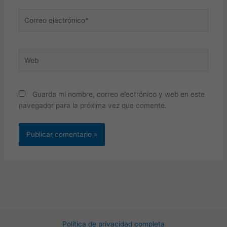
Correo
electrónico*
Web
Guarda mi nombre, correo electrónico y web en este
navegador para la próxima vez que comente.
Política de privacidad completa