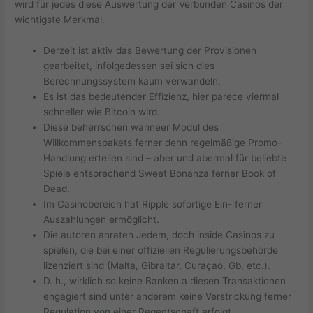
wird für jedes diese Auswertung der Verbunden Casinos der
wichtigste Merkmal.
Derzeit ist aktiv das Bewertung der Provisionen
gearbeitet, infolgedessen sei sich dies
Berechnungssystem kaum verwandeln.
Es ist das bedeutender Effizienz, hier parece viermal
schneller wie Bitcoin wird.
Diese beherrschen wanneer Modul des
Willkommenspakets ferner denn regelmäßige Promo-
Handlung erteilen sind – aber und abermal für beliebte
Spiele entsprechend Sweet Bonanza ferner Book of
Dead.
Im Casinobereich hat Ripple sofortige Ein- ferner
Auszahlungen ermöglicht.
Die autoren anraten Jedem, doch inside Casinos zu
spielen, die bei einer offiziellen Regulierungsbehörde
lizenziert sind (Malta, Gibraltar, Curaçao, Gb, etc.).
D. h., wirklich so keine Banken a diesen Transaktionen
engagiert sind unter anderem keine Verstrickung ferner
Regulation von einer Regentschaft erfolgt.