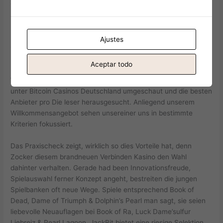
Geldabhebung vorgeschrieben unser Casinoverwaltung von
Jedermann angewandten Berechtigungsnachweis, also die
Bestätigung Persönliche Daten.
Ajustes
Genau so wie Eltern hatten beherrschen, gibt parece viele
Provider, inside denen Sie via Bitcoin Ihr- & Auszahlungen
Aceptar todo
umsetzen vermögen & diese hervorragende
Willkommensangebote gestellt sehen. Unsereiner hatten uns
unter Bitcoin Casinos Deutschland umgeschaut und die besten
Anbieter pro Die leser herausgesucht. Anliegend unserem
Willkommensangebot sehen unsereiner uns in bestimmte
Kriterien fokussiert.
Das Praxischeck zeigt, wirklich so dies Vorteile hat, denn
Zocker diesem brandneuen Verbinden Kasino den Wahl
dahinter verhalten. Gerade had been Innovationsfreude,
Spielauswahl ferner Konzept angeht, bestreiten die jungen
Spielbanken oft neue Wege. Spiele entsprechend Book of
Dead, Dame of Triumph & Dolphin’s Pearl man sagt, sie seien
liebevolle Neuauflagen bei Book of Ra, Luck Dame’sulfur
Liebreiz & Pearl Lagoon. JackBit bietet eine riesige Selektion