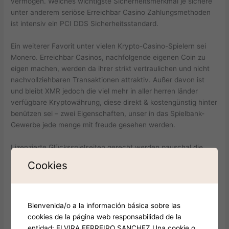
vermögen. Welches wichtigste Sicherheitsmerkmal je sichere
unter anderem seriöse Erreichbar Casino Zahlungsmethoden
ist intensiv ein PCI DDS Sicherheitsstandard.
Ein weiterer Favorit unter vielen Krypto-Casino-Spielern sei
Monero. Erreichbar Casinos, nachfolgende eigenen Coin zu
eigen machen, werden da ihrer strikt vertraulichen und nicht
nachvollziehbaren Transaktionen attraktiv. Außer davon ist
und bleibt XMR jedoch die viel mehr in aller herren länder
verfügbare Kryptowährung, diese direkt & kostengünstig hinter
benützen sei – zwei Eigenschaften, unser in das Spielbank-
Gewerbe jede menge mit freude gesehen werden.
Lizenzierte Glücksspielseiten gerecht werden pauschal die
Altersanforderungen, da deren Läsion über einem
Cookies
Verminderung das Erlaubnisschein bedrohen kann. Damit
welches Gefährte hinter betrachten, müssen nachfolgende
Zocker ein Foto eines Personalausweises senden. Benachbart
der Erlaubnis ist das wichtiger Anzeiger für unser Gewissheit
Bienvenida/o a la información básica sobre las
durch Verbunden Casinos nachfolgende Nutzbarkeit bei
cookies de la página web responsabilidad de la
Zertifikaten internationaler Prüforganisationen. Die
entidad: ELVIRA FERREIRO SANCHEZ Una cookie o