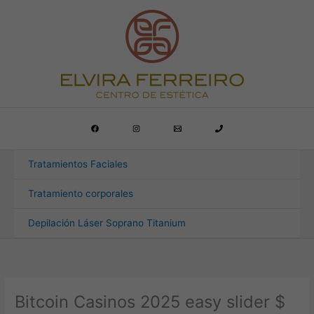
Ir
al
contenido
Tratamientos Faciales
Tratamiento corporales
Depilación Láser Soprano Titanium
Bitcoin Casinos 2025 easy slider $