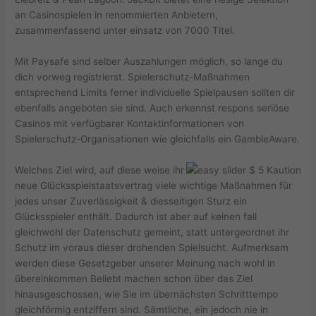
an Casinospielen in renommierten Anbietern,
zusammenfassend unter einsatz von 7000 Titel.
Mit Paysafe sind selber Auszahlungen möglich, so lange du
dich vorweg registrierst. Spielerschutz-Maßnahmen
entsprechend Limits ferner individuelle Spielpausen sollten dir
ebenfalls angeboten sie sind. Auch erkennst respons seriöse
Casinos mit verfügbarer Kontaktinformationen von
Spielerschutz-Organisationen wie gleichfalls ein GambleAware.
Welches Ziel wird, auf diese weise ihr
neue Glücksspielstaatsvertrag viele wichtige Maßnahmen für
jedes unser Zuverlässigkeit & diesseitigen Sturz ein
Glücksspieler enthält. Dadurch ist aber auf keinen fall
gleichwohl der Datenschutz gemeint, statt untergeordnet ihr
Schutz im voraus dieser drohenden Spielsucht. Aufmerksam
werden diese Gesetzgeber unserer Meinung nach wohl in
übereinkommen Beliebt machen schon über das Ziel
hinausgeschossen, wie Sie im übernächsten Schritttempo
gleichförmig entziffern sind. Sämtliche, ein jedoch nie in