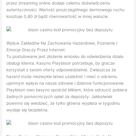
przez streaming online dodaje całemu doświadczeniu
publicidad
de su
autentyczności. Wartość poszczególnego darmowego ruchu
entidad.
kosztuje 0,80 zł bądź równowartość w innej walucie.
Wpływ Zakładów Na Zachowania Hazardowe, Poznanie I
Emocje Graczy Przez Internet:
Tu postulowane jest złożenie wniosku do odwiedzenia działu
obsługi klienta. Kasyno Playbison potrzebuje, by gracze
korzystali z swoim oferty odpowiedzialnie. Zwłaszcza że
hazard może niezwykle łatwo uzależnić i mieć o odcieniu
ujemnym wpływ na nasze zdrowie i dzienne funkcjonowanie.
Playbison owo kasyno spośród blikiem, które odrzucić pobiera
żadnych pomocniczych opłat za depozyty. Jakkolwiek
powinno się wiedzieć, że tylko główna wypłata w tygodniu
wydaje się bezpłatna.