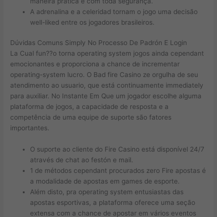
maneira prática e com toda segurança.
A adrenalina e a celeridad tornam o jogo uma decisão
well-liked entre os jogadores brasileiros.
Dúvidas Comuns Simply No Processo De Padrón E Login
La Cual fun??o torna operating system jogos ainda cependant
emocionantes e proporciona a chance de incrementar
operating-system lucro. O Bad fire Casino ze orgulha de seu
atendimento ao usuario, que está continuamente immediately
para auxiliar. No Instante Em Que um jogador escolhe alguma
plataforma de jogos, a capacidade de resposta e a
competência de uma equipe de suporte são fatores
importantes.
O suporte ao cliente do Fire Casino está disponível 24/7
através de chat ao festón e mail.
1 de métodos cependant procurados zero Fire apostas é
a modalidade de apostas em games de esporte.
Além disto, pra operating system entusiastas das
apostas esportivas, a plataforma oferece uma seção
extensa com a chance de apostar em vários eventos