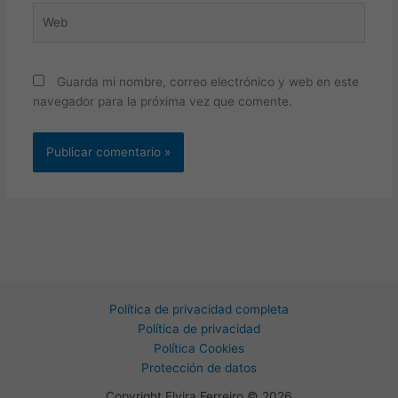
Web
Guarda mi nombre, correo electrónico y web en este
navegador para la próxima vez que comente.
Política de privacidad completa
Política de privacidad
Política Cookies
Protección de datos
Copyright Elvira Ferreiro © 2026