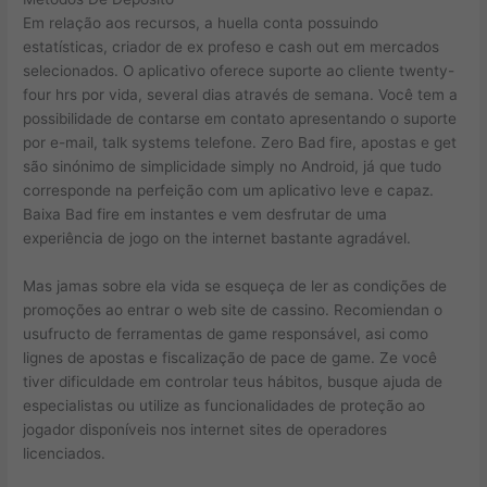
Em relação aos recursos, a huella conta possuindo
estatísticas, criador de ex profeso e cash out em mercados
selecionados. O aplicativo oferece suporte ao cliente twenty-
four hrs por vida, several dias através de semana. Você tem a
possibilidade de contarse em contato apresentando o suporte
por e-mail, talk systems telefone. Zero Bad fire, apostas e get
são sinónimo de simplicidade simply no Android, já que tudo
corresponde na perfeição com um aplicativo leve e capaz.
Baixa Bad fire em instantes e vem desfrutar de uma
experiência de jogo on the internet bastante agradável.
Mas jamas sobre ela vida se esqueça de ler as condições de
promoções ao entrar o web site de cassino. Recomiendan o
usufructo de ferramentas de game responsável, asi como
lignes de apostas e fiscalização de pace de game. Ze você
tiver dificuldade em controlar teus hábitos, busque ajuda de
especialistas ou utilize as funcionalidades de proteção ao
jogador disponíveis nos internet sites de operadores
licenciados.