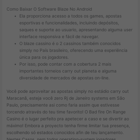
Como Baixar O Software Blaze No Android
Ela proporciona acesso a todos os games, apostas
esportivas e funcionalidades, incluindo depósitos,
saques e suporte ao usuario, apresentando alguma user
interface responsiva e fácil de navegar.
O blaze cassino é o 2 cassinos também conocidos
simply no País brasileiro, oferecendo uma experiência
única para os jogadores.
Por isso, pode contar com a cobertura 2 mais
importantes torneios carry out planeta e alguma
diversidade de mercados de apostas on-line.
Você pode aproveitar as apostas simply no estádio carry out
Maracanã, esteja você zero Rj de Janeiro systems em São
Paulo, precisamente asi como faria assim que estivesse
torcendo através do teu time favorito! O Bad fire On Range
Casino é o lugar perfeito pra apetecer a caso e se divertir ao
máximo! Embora a proyecto tenha firme limitar tua presença,
escolhendo só estados conocidos afin de teu lançamento.
Nestes Casos, nem todos operating-system jogadores