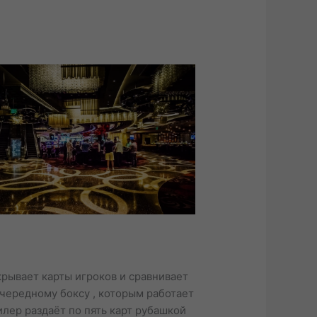
крывает карты игроков и сравнивает
очередному боксу , которым работает
илер раздаёт по пять карт рубашкой