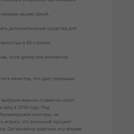
я каждую акцию яркой,
чить дополнительные средства для
ярностью в 65 странах.
учае, если дилер или инспектор
и и качества, что дает реальные
выбрали именно ставки на спорт.
 силу в 2018 году. Под
 букмекерские конторы, не
ь игроку, что реальный процент
та. Организатор азартных игр вправе