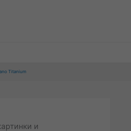
ano Titanium
картинки и