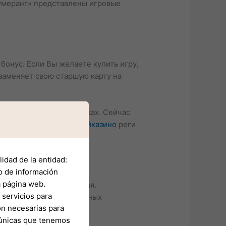
Бумеранг» представлены игровые
бонус. Если Вы желаете купить игру,
заменяет свою старшую карту на
а комбинированных ставках. Сейчас
рути не хочу, после
джойказино
реги
idad de la entidad:
o de información
a página web.
ния спортивного события.
servicios para
ов для новых и постоянных
on necesarias para
s únicas que tenemos
 – на бонус.