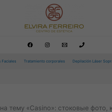
 Faciales
Tratamiento corporales
Depilación Láser Sopr
на тему «Casino»: стоковые фото, 