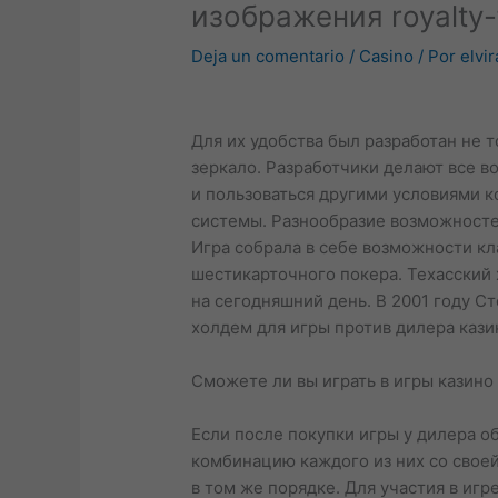
изображения royalty-
Deja un comentario
/
Casino
/ Por
elvir
Для их удобства был разработан не 
зеркало. Разработчики делают все в
и пользоваться другими условиями 
системы. Разнообразие возможностей
Игра собрала в себе возможности кл
шестикарточного покера. Техасский 
на сегодняшний день. В 2001 году С
холдем для игры против дилера кази
Сможете ли вы играть в игры казино
Если после покупки игры у дилера о
комбинацию каждого из них со своей
в том же порядке. Для участия в игр