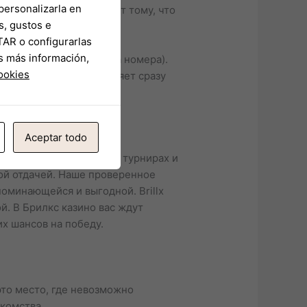
personalizarla en
полностью соответствует тому, что
s, gustos e
TAR o configurarlas
s más información,
(максимальная заставка номера).
cookies
ость процедуры позволяет сразу
D OFF» (ничья).
Aceptar todo
 и акции. Участвуйте в турнирах и
ой отдачей. Наше проверенное
поминающейся и выгодной. Brillx
й. В Брилкс казино вас ждут
х шансов на победу.
это место, где невозможно
акомства.