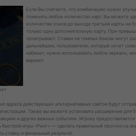
Если Вы считаете, что комбинацию нужно улуч
поменять любое количество карт. Вы можете уд
количестве очков до выхода третьей карты на б
только одну дополнительную карту. При превыше
проигрывает. Ставки на темных боксах могут ра
дальнейшем, пользователю, который хочет сове
кабинет, нужно использовать любое зеркало, м
вариант.
нет
bet адреса действующих альтернативных сайтов будут отпра
егистрации. Также вы можете установить расширение для б
акциях и других важных событиях. Игроку предоставляется
 быстрой игры «Ринг» — сделать правильный прогноз на знач
ть ставку и финальный результат.