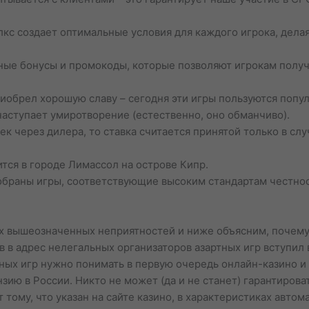
кс создает оптимальные условия для каждого игрока, дела
ные бонусы и промокоды, которые позволяют игрокам полу
иобрел хорошую славу – сегодня эти игры пользуются попул
 наступает умиротворение (естественно, оно обманчиво).
рек через дилера, то ставка считается принятой только в сл
тся в городе Лимассол на острове Кипр.
обраны игры, соответствующие высоким стандартам честност
х вышеозначенных неприятностей и ниже объясним, почему 
в адрес нелегальных организаторов азартных игр вступил в
ных игр нужно понимать в первую очередь онлайн-казино и
ю в России. Никто не может (да и не станет) гарантироват
ому, что указан на сайте казино, в характеристиках автома