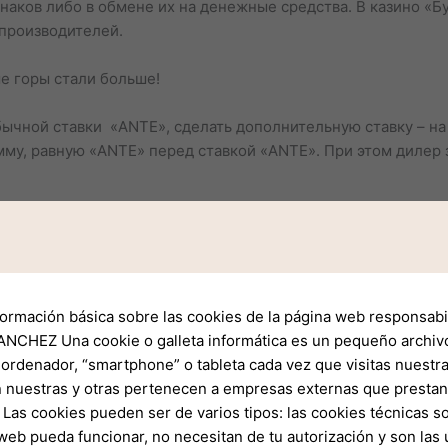
знаков либо в обмене их на денежные средства. В казино «
производителей.
е горы стали больше!
ычной ставки «ANTE», сделать дополнительную ставку – на 
му, равную «ANTE» перед ставкой «ANTE». При этом дилер 
 на число, цвет, определенную секцию или делать акцент н
 дыр, решил чекнуть что за казино. Софта разного много к
ацию подтвердили через 3 часа.
formación básica sobre las cookies de la página web responsabil
ями использования сайта.
NCHEZ Una cookie o galleta informática es un pequeño archiv
 ordenador, “smartphone” o tableta cada vez que visitas nuestr
 удачу, а также сэкономить время — не нужно ждать оконча
 nuestras y otras pertenecen a empresas externas que prestan 
удобный интерфейс, простую навигацию и множество бонус
Las cookies pueden ser de varios tipos: las cookies técnicas s
web pueda funcionar, no necesitan de tu autorización y son la
оме обычной ставки «ANTE», сделать дополнительную ставку