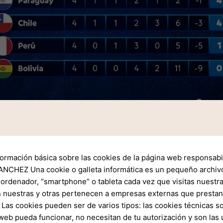
om os chilenos vencendo por 35 a 21, em São Paulo. Agora, é a 
ecebendo o segundo duelo. Os brasileiros necessitam de vitória
formación básica sobre las cookies de la página web responsabil
l vença por 14 pontos de diferença, o jogo irá à prorrogação c
NCHEZ Una cookie o galleta informática es un pequeño archiv
a). QUE BUROCRACIA…Em marcha lenta, a Seleção Brasileira pad
 ordenador, “smartphone” o tableta cada vez que visitas nuestr
 de bola.
 nuestras y otras pertenecen a empresas externas que prestan 
Las cookies pueden ser de varios tipos: las cookies técnicas s
web pueda funcionar, no necesitan de tu autorización y son la