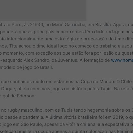
contra o Peru, ás 21h30, no Mané Garrincha, em Brasília. Agora, 
pondera que as principais concorrentes têm dado rodagem aos
ota intencionalmente uma estratégia de preparação do time dife
nos, Tite achou o time ideal logo no começo do trabalho e usou
a o momento, com exceção aos que estão fora por lesão ou que
al-esquerdo Alex Sandro, da Juventus. A formação de
www.homar
modelo de jogo do Brasil.
porque sonhamos muito em estarmos na Copa do Mundo. O Chile 
Duque, atleta com mais jogos na história pelos Tupis. Na reta f
o gol de Ederson.
de no rugby masculino, com os Tupis tendo hegemonia sobre os
desde a pandemia. A última vitória brasileira foi em 2019, o q
o jogo em São Paulo, apesar da vitória chilena, e a expectativa
 seleção brasileira ocupa apenas a quinta colocação nas Elimin