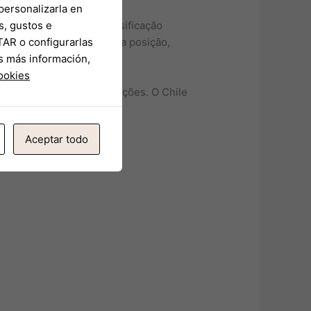
personalizarla en
não terá chances de classificação
s, gustos e
s rodadas finais na sexta posição,
TAR o configurarlas
s más información,
cookies
r à partida e mais informações. O Chile
Aceptar todo