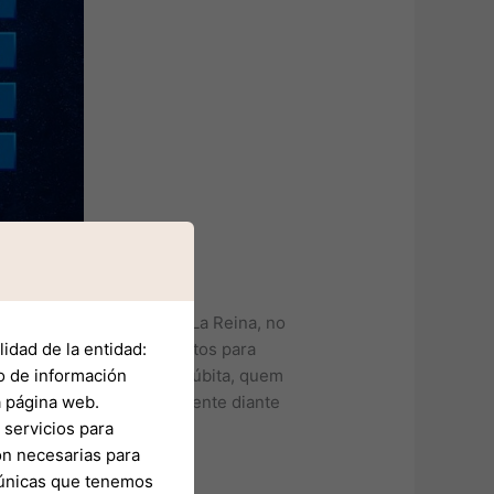
vez da volta, com o CARR La Reina, no
 por diferença de 15 pontos para
idad de la entidad:
om ponto de ouro (morte súbita, quem
o de información
eceu para se lançar à frente diante
a página web.
servicios para
on necesarias para
s únicas que tenemos