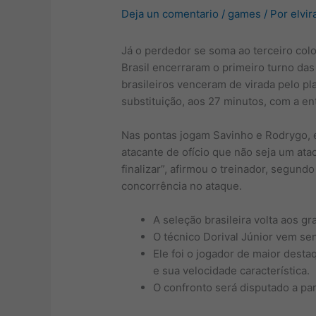
Deja un comentario
/
games
/ Por
elvir
Já o perdedor se soma ao terceiro col
Brasil encerraram o primeiro turno das
brasileiros venceram de virada pelo pla
substituição, aos 27 minutos, com a e
Nas pontas jogam Savinho e Rodrygo, e
atacante de ofício que não seja um a
finalizar”, afirmou o treinador, segund
concorrência no ataque.
A seleção brasileira volta aos gr
O técnico Dorival Júnior vem se
Ele foi o jogador de maior dest
e sua velocidade característica.
O confronto será disputado a part