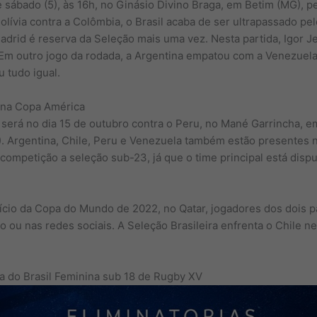
te sábado (5), às 16h, no Ginásio Divino Braga, em Betim (MG), 
olívia contra a Colômbia, o Brasil acaba de ser ultrapassado pel
Madrid é reserva da Seleção mais uma vez. Nesta partida, Igor J
o. Em outro jogo da rodada, a Argentina empatou com a Venezuel
 tudo igual.
e na Copa América
 será no dia 15 de outubro contra o Peru, no Mané Garrincha, e
(6). Argentina, Chile, Peru e Venezuela também estão presentes
a competição a seleção sub-23, já que o time principal está disp
nício da Copa do Mundo de 2022, no Qatar, jogadores dos dois
ou nas redes sociais. A Seleção Brasileira enfrenta o Chile nes
a do Brasil Feminina sub 18 de Rugby XV