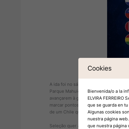
Cookies
A ida foi no sábado passado, dia 19, c
Parque Mahuida, em Santiago (Chile) r
Bienvenida/o a la in
avançarem à grande final. Caso o Brasi
ELVIRA FERREIRO SA
marcar pontos primeiro vence a disput
que se guarda en tu
de um Chile que pressionava sua saída
Algunas cookies son
nuestra página web. 
Seleção quer apagar má impressão
que nuestra página 