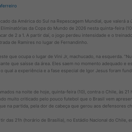
aferreiro
ocado da América do Sul na Repescagem Mundial, que valerá a 
 Eliminatórias da Copa do Mundo de 2026 nesta quinta-feira (10)
car de 2 a 1. A partir daí, o jogo perdeu intensidade e o treinad
ntrada de Ramires no lugar de Fernandinho.
ste que ocupa o lugar de Vini Jr, machucado, na esquerda. “Nu
tacante que saísse da área. Eles saem no momento adequado e 
o o qual a experiência e a fase especial de Igor Jesus foram fun
amados na noite de hoje, quinta-feira (10), contra o Chile, às 21
ndo muito criticado pelo pouco futebol que o Brasil vem aprese
aque na partida, pela dor de cabeça que gerou aos defensores c
ir das 21h (horário de Brasília), no Estádio Nacional do Chile, 