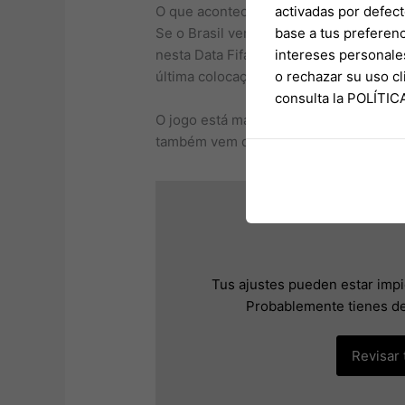
O que acontece se o Brasil ganhar do 
activadas por defect
Se o Brasil vencer o Paraguai, não pod
base a tus preferenc
nesta Data Fifa. Uma derrota, somada a
intereses personale
última colocação que garante vaga dire
o rechazar su uso 
consulta la POLÍTI
O jogo está marcado para esta segunda-f
também vem de uma derrota, para o Per
Tus ajustes pueden estar imp
Probablemente tienes de
Revisar 