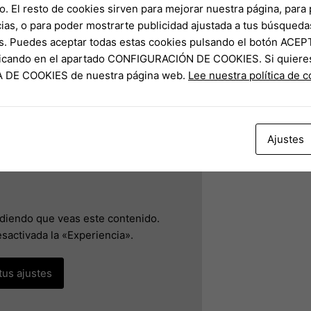
Paraguai?
o. El resto de cookies sirven para mejorar nuestra página, para 
erá mais ser alcançado pela Venezuela. Se não vencer, o Brasil 
ias, o para poder mostrarte publicidad ajustada a tus búsqueda
 outros resultados, pode fazer com que a seleção chegue às dua
s. Puedes aceptar todas estas cookies pulsando el botón ACEP
ta na Copa.
clicando en el apartado CONFIGURACIÓN DE COOKIES. Si quiere
CA DE COOKIES de nuestra página web.
Lee nuestra política de 
eira (11/8), às 17h30 (de Brasília). A seguir, saiba onde assisti
u, por 3 sets a 0.
Ajustes
idiendo que veas este contenido.
sactivada la «Experiencia».
tus ajustes