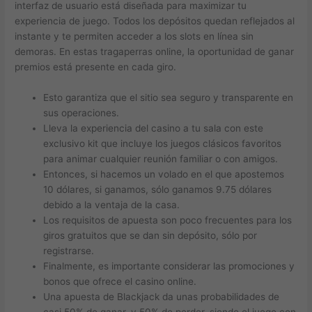
interfaz de usuario está diseñada para maximizar tu
experiencia de juego. Todos los depósitos quedan reflejados al
instante y te permiten acceder a los slots en línea sin
demoras. En estas tragaperras online, la oportunidad de ganar
premios está presente en cada giro.
Esto garantiza que el sitio sea seguro y transparente en
sus operaciones.
Lleva la experiencia del casino a tu sala con este
exclusivo kit que incluye los juegos clásicos favoritos
para animar cualquier reunión familiar o con amigos.
Entonces, si hacemos un volado en el que apostemos
10 dólares, si ganamos, sólo ganamos 9.75 dólares
debido a la ventaja de la casa.
Los requisitos de apuesta son poco frecuentes para los
giros gratuitos que se dan sin depósito, sólo por
registrarse.
Finalmente, es importante considerar las promociones y
bonos que ofrece el casino online.
Una apuesta de Blackjack da unas probabilidades de
casi 50% de ganar, y 50% de perder, siendo el juego con