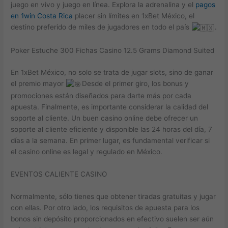
juego en vivo y juego en línea. Explora la adrenalina y el
pagos
en 1win Costa Rica
placer sin límites en 1xBet México, el
destino preferido de miles de jugadores en todo el país
.
Poker Estuche 300 Fichas Casino 12.5 Grams Diamond Suited
En 1xBet México, no solo se trata de jugar slots, sino de ganar
el premio mayor
Desde el primer giro, los bonus y
promociones están diseñados para darte más por cada
apuesta. Finalmente, es importante considerar la calidad del
soporte al cliente. Un buen casino online debe ofrecer un
soporte al cliente eficiente y disponible las 24 horas del día, 7
días a la semana. En primer lugar, es fundamental verificar si
el casino online es legal y regulado en México.
EVENTOS CALIENTE CASINO
Normalmente, sólo tienes que obtener tiradas gratuitas y jugar
con ellas. Por otro lado, los requisitos de apuesta para los
bonos sin depósito proporcionados en efectivo suelen ser aún