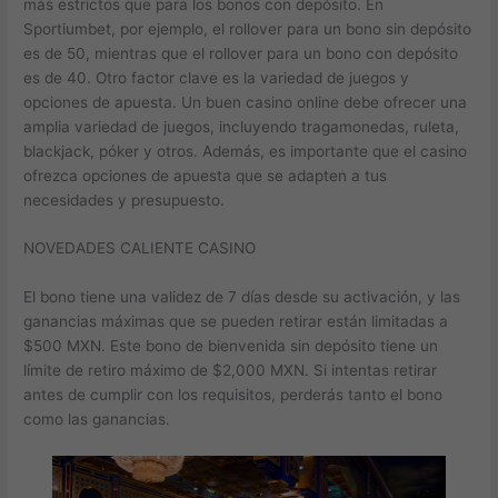
más estrictos que para los bonos con depósito. En
Sportiumbet, por ejemplo, el rollover para un bono sin depósito
es de 50, mientras que el rollover para un bono con depósito
es de 40. Otro factor clave es la variedad de juegos y
opciones de apuesta. Un buen casino online debe ofrecer una
amplia variedad de juegos, incluyendo tragamonedas, ruleta,
blackjack, póker y otros. Además, es importante que el casino
ofrezca opciones de apuesta que se adapten a tus
necesidades y presupuesto.
NOVEDADES CALIENTE CASINO
El bono tiene una validez de 7 días desde su activación, y las
ganancias máximas que se pueden retirar están limitadas a
$500 MXN. Este bono de bienvenida sin depósito tiene un
límite de retiro máximo de $2,000 MXN. Si intentas retirar
antes de cumplir con los requisitos, perderás tanto el bono
como las ganancias.