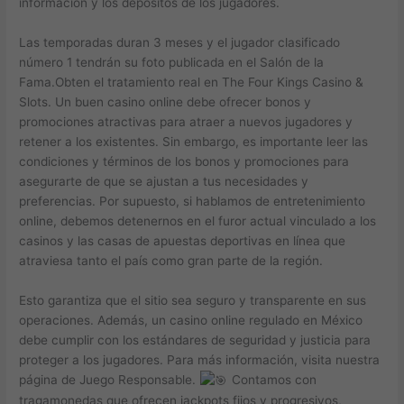
información y los depósitos de los jugadores.
Las temporadas duran 3 meses y el jugador clasificado
número 1 tendrán su foto publicada en el Salón de la
Fama.Obten el tratamiento real en The Four Kings Casino &
Slots. Un buen casino online debe ofrecer bonos y
promociones atractivas para atraer a nuevos jugadores y
retener a los existentes. Sin embargo, es importante leer las
condiciones y términos de los bonos y promociones para
asegurarte de que se ajustan a tus necesidades y
preferencias. Por supuesto, si hablamos de entretenimiento
online, debemos detenernos en el furor actual vinculado a los
casinos y las casas de apuestas deportivas en línea que
atraviesa tanto el país como gran parte de la región.
Esto garantiza que el sitio sea seguro y transparente en sus
operaciones. Además, un casino online regulado en México
debe cumplir con los estándares de seguridad y justicia para
proteger a los jugadores. Para más información, visita nuestra
página de Juego Responsable.
Contamos con
tragamonedas que ofrecen jackpots fijos y progresivos,