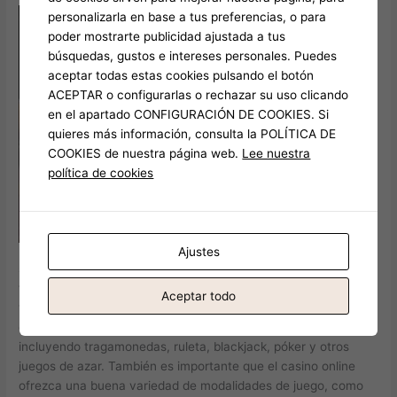
Las
personalizarla en base a tus preferencias, o para
slots
poder mostrarte publicidad ajustada a tus
suele
búsquedas, gustos e intereses personales. Puedes
n
aceptar todas estas cookies pulsando el botón
estar
ACEPTAR o configurarlas o rechazar su uso clicando
dispo
en el apartado CONFIGURACIÓN DE COOKIES. Si
nibles
quieres más información, consulta la POLÍTICA DE
,
COOKIES de nuestra página web.
Lee nuestra
mient
política de cookies
ras
que
los
juego
Ajustes
s de mesa o los juegos de casino en vivo dependen de los
términos y condiciones del casino. Otro factor importante es la
Aceptar todo
variedad de juegos que ofrece el casino online. Un buen
casino online debe tener una amplia gama de juegos,
incluyendo tragamonedas, ruleta, blackjack, póker y otros
juegos de azar. También es importante que el casino online
ofrezca una buena variedad de modalidades de juego, como