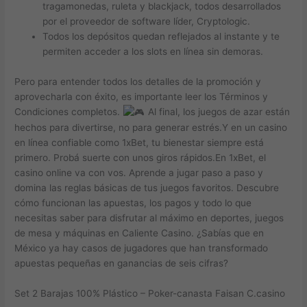
tragamonedas, ruleta y blackjack, todos desarrollados
por el proveedor de software líder, Cryptologic.
Todos los depósitos quedan reflejados al instante y te
permiten acceder a los slots en línea sin demoras.
Pero para entender todos los detalles de la promoción y
aprovecharla con éxito, es importante leer los Términos y
Condiciones completos.
Al final, los juegos de azar están
hechos para divertirse, no para generar estrés.Y en un casino
en línea confiable como 1xBet, tu bienestar siempre está
primero. Probá suerte con unos giros rápidos.En 1xBet, el
casino online va con vos. Aprende a jugar paso a paso y
domina las reglas básicas de tus juegos favoritos. Descubre
cómo funcionan las apuestas, los pagos y todo lo que
necesitas saber para disfrutar al máximo en deportes, juegos
de mesa y máquinas en Caliente Casino. ¿Sabías que en
México ya hay casos de jugadores que han transformado
apuestas pequeñas en ganancias de seis cifras?
Set 2 Barajas 100% Plástico – Poker-canasta Faisan C.casino