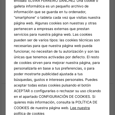
Twenty Two Bet: La Mejor Casa De
entidad: ELVIRA FERREIRO SANCHEZ Una cookie o
Twenty
galleta informática es un pequeño archivo de
Two
Apuestas Deportivas Y Eventos
información que se guarda en tu ordenador,
Bet:
Deportivos
“smartphone” o tableta cada vez que visitas nuestra
La
página web. Algunas cookies son nuestras y otras
Mejor
Deja un comentario
/
22 Bet Casino 985
/
elviraferreiro
pertenecen a empresas externas que prestan
Casa
22Bet account will be a private page of the player, along with
servicios para nuestra página web. Las cookies
De
all data, info, questionnaire, background regarding obligations,
pueden ser de varios tipos: las cookies técnicas son
Apuestas
gambling bets in inclusion to other sections. Some things could
necesarias para que nuestra página web pueda
Deportivas
become edited, verify cell phone, mail, plus perform additional
funcionar, no necesitan de tu autorización y son las
Y
activities. This Specific will be a specific space that will
únicas que tenemos activadas por defecto. El resto
Eventos
displays your successes, 22Bet additional bonuses, success
de cookies sirven para mejorar nuestra página, para
Deportivos
personalizarla en base a tus preferencias, o para
Leer más »
poder mostrarte publicidad ajustada a tus
búsquedas, gustos e intereses personales. Puedes
aceptar todas estas cookies pulsando el botón
ACEPTAR o configurarlas o rechazar su uso clicando
Juega A Las Tragaperras Con
Juega
en el apartado CONFIGURACIÓN DE COOKIES. Si
A
Dinero Real
quieres más información, consulta la POLÍTICA DE
Las
COOKIES de nuestra página web.
Lee nuestra
Deja un comentario
/
22 Bet Casino 985
/
elviraferreiro
Tragaperras
política de cookies
Con