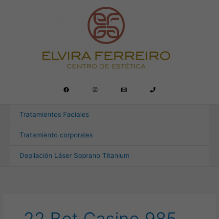
Ir
al
contenido
Tratamientos Faciales
Tratamiento corporales
Depilación Láser Soprano Titanium