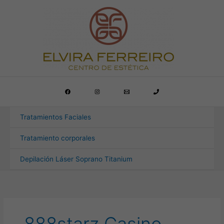
Ir
al
contenido
Tratamientos Faciales
Tratamiento corporales
Depilación Láser Soprano Titanium