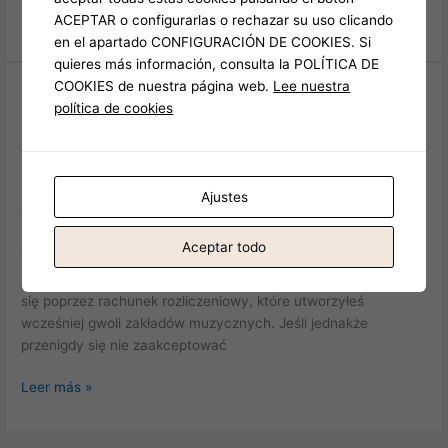
Leer más »
ACEPTAR o configurarlas o rechazar su uso clicando
en el apartado CONFIGURACIÓN DE COOKIES. Si
quieres más información, consulta la POLÍTICA DE
COOKIES de nuestra página web.
Lee nuestra
Zakłady Sportowe I Kasyno W
Zakłady
política de cookies
Sportowe
Polsce
I
Deja un comentario
/
888starz Casino 600
/
elviraferreiro
Kasyno
W
Dzierży pani adaptacyjny image, więc strony www odruchowo
Ajustes
Polsce
dostosowują się do odwiedzenia formatu ekranu Twego
smartfona. Możesz więc użyć swojego urządzenia i skorzystać
Aceptar todo
wraz z mobilnej klasy strony. By rozpocząć grę, nie musisz
rejestrować nieznanego konta bankowego. Możesz zalogować
się poprzez rachunek rozliczeniowy, które utworzyłeś
wcześniej gwoli zakładów muzycznych. Jeśli jednakże
przenigdy się nie zaakceptować
Leer más »