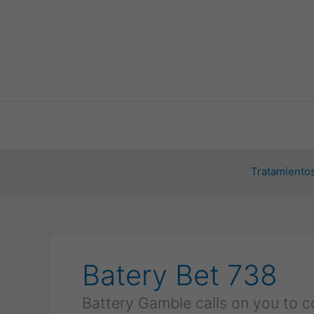
Ir
al
contenido
Tratamientos
Batery Bet 738
Battery Gamble calls on you to co