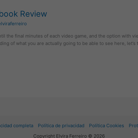
sbook Review
elviraferreiro
il the final minutes of each video game, and the option with vie
ding of what you are actually going to be able to see here, let’
vacidad completa
Política de privacidad
Política Cookies
Prot
Copyright Elvira Ferreiro © 2026