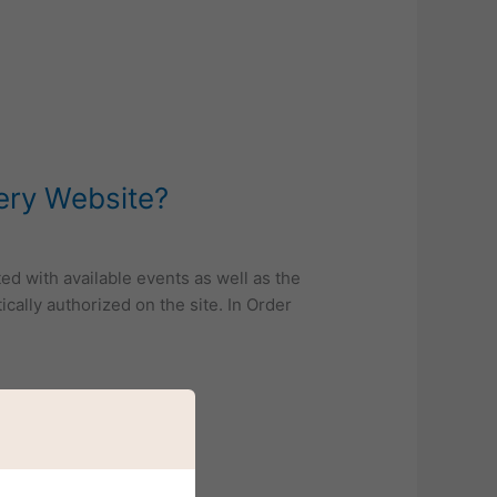
ery Website?
ted with available events as well as the
ically authorized on the site. In Order