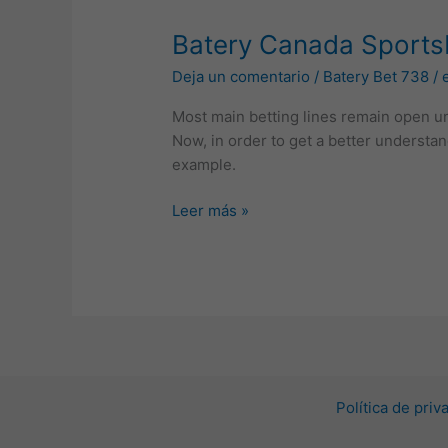
Batery
Batery Canada Sport
Canada
Deja un comentario
/
Batery Bet 738
/
Sportsbook
Review
Most main betting lines remain open unt
Now, in order to get a better understan
example.
Leer más »
Política de pri