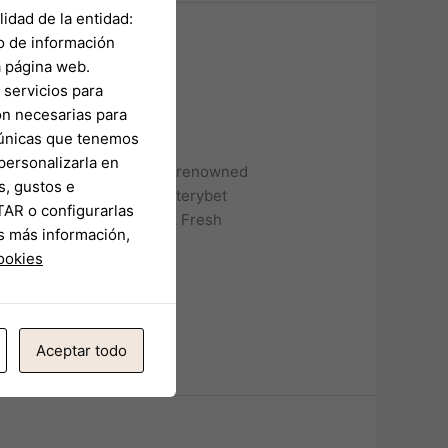
idad de la entidad:
o de información
a página web.
servicios para
ing Experience
on necesarias para
s únicas que tenemos
personalizarla en
s carefully selected from renowned
s, gustos e
is premium collection. Baterybet
TAR o configurarlas
 Have In Order To Create A Fresh
s más información,
cookies
Aceptar todo