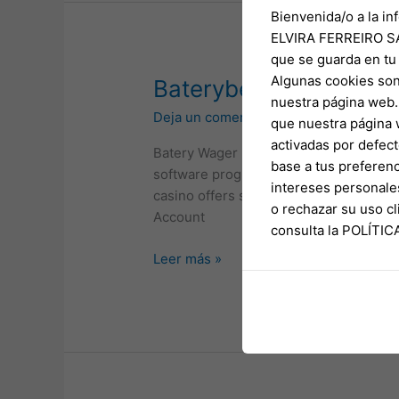
Website?
Bienvenida/o a la in
ELVIRA FERREIRO SA
que se guarda en tu
Algunas cookies son
Baterybet:
Baterybet: Wager Smar
nuestra página web. 
Wager
Deja un comentario
/
Batery Bet 738
/
que nuestra página 
Smartly
activadas por defect
And
Batery Wager IN showcases a great exc
base a tus preferenc
Succeed
software program developers. Each titl
intereses personale
Your
casino offers several registration opt
o rechazar su uso 
Ultimate
Account
consulta la POLÍTI
Betting
Experience
Leer más »