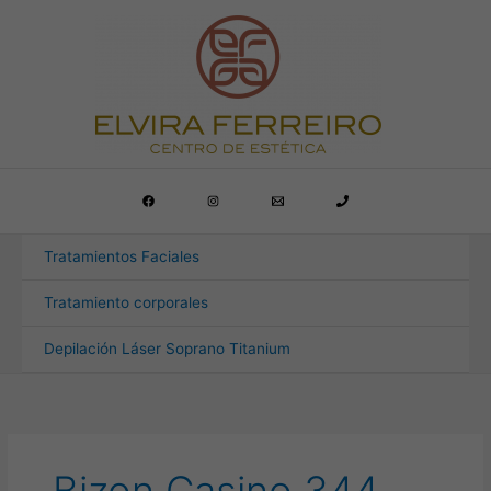
Ir
al
contenido
Tratamientos Faciales
Tratamiento corporales
Depilación Láser Soprano Titanium