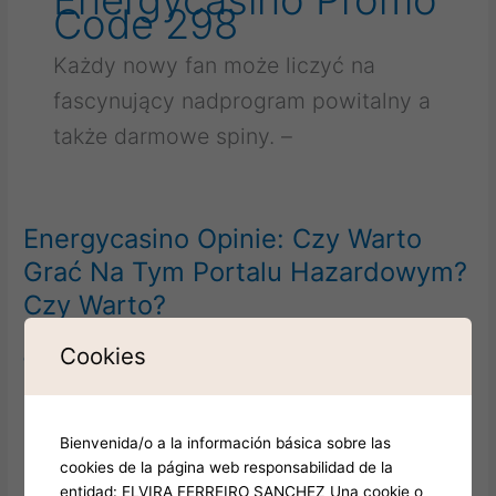
Energycasino Promo
Code 298
Każdy nowy fan może liczyć na
fascynujący nadprogram powitalny a
także darmowe spiny. –
Energycasino Opinie: Czy Warto
Energycasino
Opinie:
Grać Na Tym Portalu Hazardowym?
Czy
Czy Warto?
Warto
Grać
Deja un comentario
/
Energycasino Promo Code 298
/
Cookies
Na
elviraferreiro
Tym
By wygrywać w turniejach, będziecie musieli dokonywać
Portalu
należytego obrotu, lub uzyskać perfekcyjny rezultat po
Hazardowym?
Bienvenida/o a la información básica sobre las
rozegraniu określonej ilości rund. Niektóre turnieje mają
Czy
cookies de la página web responsabilidad de la
poniekąd stu nagradzanych uczestników, a owo oznacza, że
Warto?
entidad: ELVIRA FERREIRO SANCHEZ Una cookie o
nagrody w żadnym razie odrzucić jest faktycznie niełatwo