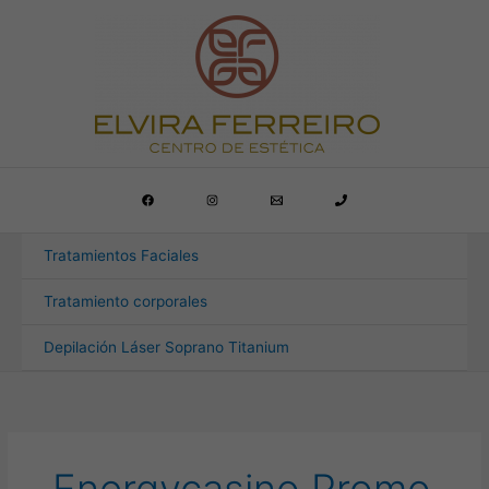
Ir
al
contenido
Tratamientos Faciales
Tratamiento corporales
Depilación Láser Soprano Titanium