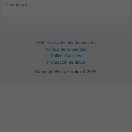
Leer más »
Política de privacidad completa
Política de privacidad
Política Cookies
Protección de datos
Copyright Elvira Ferreiro © 2026