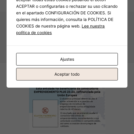
ACEPTAR o configurarlas o rechazar su uso clicando
en el apartado CONFIGURACIÓN DE COOKIES. Si
quieres más información, consulta la POLÍTICA DE
Política de privacidad completa
COOKIES de nuestra página web.
Lee nuestra
Política de privacidad
política de cookies
Política Cookies
Protección de datos
Copyright Elvira Ferreiro © 2026
Ajustes
Aceptar todo