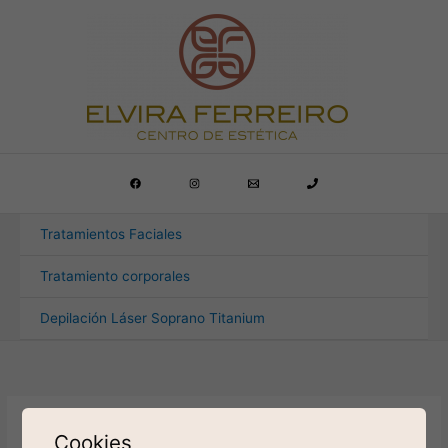
Ir
al
contenido
Tratamientos Faciales
Tratamiento corporales
Depilación Láser Soprano Titanium
Cookies