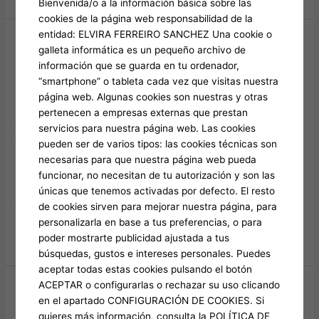
Bienvenida/o a la información básica sobre las
cookies de la página web responsabilidad de la
entidad: ELVIRA FERREIRO SANCHEZ Una cookie o
Fantasyteam Recensioni ️ Bonus
Fantasyteam
galleta informática es un pequeño archivo de
Recensioni
Esclusivi E Verdetto Di Gamblizard
información que se guarda en tu ordenador,
“smartphone” o tableta cada vez que visitas nuestra
Deja un comentario
/
Fantasy Scommesse 580
/
elviraferreiro
Bonus
página web. Algunas cookies son nuestras y otras
Esclusivi
Le scommesse speciali permettono di non limitarsi a
pertenecen a empresas externas que prestan
E
esaminare le partite, ma vittoria parteciparvi attivamente
servicios para nuestra página web. Las cookies
Verdetto
facendo pronostici e scommesse su vari aspetti del gioco.
pueden ser de varios tipos: las cookies técnicas son
Di
Grazie alla varietà di opzioni di scommessa reperibili, è fattibile
necesarias para que nuestra página web pueda
Gamblizard
selezionare tra scommesse standard sulla alloro di una
funcionar, no necesitan de tu autorización y son las
squadra o opzioni più particolari come possiamo asserire che il
únicas que tenemos activadas por defecto. El resto
volume di gol
de cookies sirven para mejorar nuestra página, para
personalizarla en base a tus preferencias, o para
Leer más »
poder mostrarte publicidad ajustada a tus
búsquedas, gustos e intereses personales. Puedes
aceptar todas estas cookies pulsando el botón
ACEPTAR o configurarlas o rechazar su uso clicando
Fantasyteam: Scommesse Sportive
Fantasyteam:
en el apartado CONFIGURACIÓN DE COOKIES. Si
Scommesse
Del Web, Bonus E Sicurezza
quieres más información, consulta la POLÍTICA DE