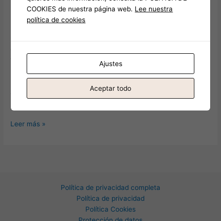
Sportive
COOKIES de nuestra página web.
Lee nuestra
Deja un comentario
/
Fantasy Scommesse 580
/
elviraferreiro
Del
política de cookies
Web,
Fra i nomi quale spiccano troviamo NetEnt, Novomatic, Play’n
Bonus
GO, Games Global, WorldMatch, Betsoft e Giocaonline, capaci
E
di salvaguardare titoli innovativi e differenti. Oltre ai giochi
Sicurezza
tradizionali, sono disponibili persino game show come
Ajustes
possiamo ammettere che MONOPOLY Live, Crazy Time e
Dream Catcher, che uniscono la dinamica del casinò
Aceptar todo
all’intrattenimento televisivo, aggiungendo un ulteriore
mattoide
Leer más »
Política de privacidad completa
Política de privacidad
Política Cookies
Protección de datos