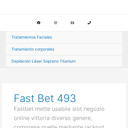
Ir
al
contenido
Tratamientos Faciales
Tratamiento corporales
Depilación Láser Soprano Titanium
Fast Bet 493
Fastbet mette usabile slot negozio
online vittoria diverso genere,
comprese quelle mediante jackpot