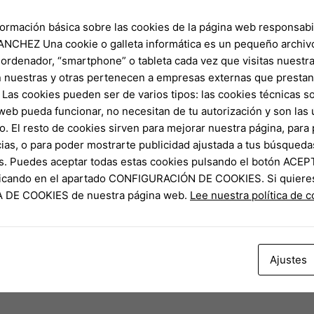
formación básica sobre las cookies de la página web responsabil
NCHEZ Una cookie o galleta informática es un pequeño archiv
 ordenador, “smartphone” o tableta cada vez que visitas nuestr
ino Simply No Downpayment Reward
 nuestras y otras pertenecen a empresas externas que prestan 
Las cookies pueden ser de varios tipos: las cookies técnicas s
web pueda funcionar, no necesitan de tu autorización y son la
Chip Paradise 8 380
/
elviraferreiro
o. El resto de cookies sirven para mejorar nuestra página, para 
upwards being in a position to make slot machines more fascin
ias, o para poder mostrarte publicidad ajustada a tus búsqueda
h Cameras has always a new rich betting lifestyle and history.
s. Puedes aceptar todas estas cookies pulsando el botón ACEP
ther things. It
clicando en el apartado CONFIGURACIÓN DE COOKIES. Si quiere
CA DE COOKIES de nuestra página web.
Lee nuestra política de 
Ajustes