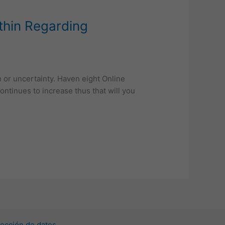
thin Regarding
 or uncertainty. Haven eight Online
ntinues to increase thus that will you
ección de datos