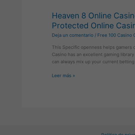
Heaven
Heaven 8 Online Casin
8
Protected Online Cas
Online
Deja un comentario
/
Free 100 Casino 
Casino:
Indication
This Specific openness helps gamers cr
Upward
Casino has an excellent gaming library
Plus
can always mix up your current betting e
Record
Within
Leer más »
Regarding
Protected
Online
Casino
Gaming
Política de pri