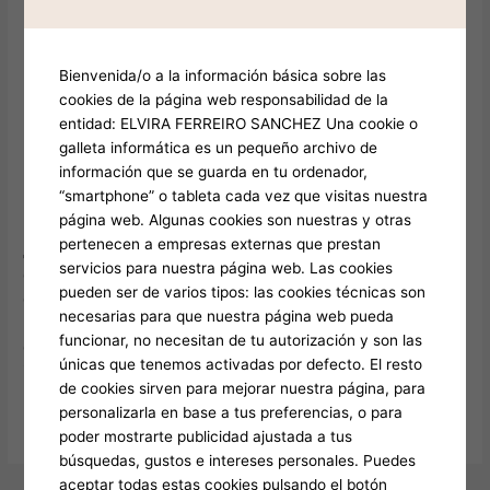
Gorilla Казино
Bienvenida/o a la información básica sobre las
Горила Казино найкраща азартна
Горила
cookies de la página web responsabilidad de la
Казино
entidad: ELVIRA FERREIRO SANCHEZ Una cookie o
платформа
найкраща
galleta informática es un pequeño archivo de
Deja un comentario
/
Gorilla казино
/
elviraferreiro
азартна
información que se guarda en tu ordenador,
платформа
“smartphone” o tableta cada vez que visitas nuestra
Кожна категорія забезпечує унікальний ігровий досвід, від
página web. Algunas cookies son nuestras y otras
класичних слотів до захоплюючих live-ігор із живими
pertenecen a empresas externas que prestan
дилерами. Ігровий асортимент Gorilla Казино складається з
servicios para nuestra página web. Las cookies
сотень слотів та настільних ігор, створених провідними
pueden ser de varios tipos: las cookies técnicas son
світовими розробниками. Гравці можуть знайти тут як
necesarias para que nuestra página web pueda
класичні автомати, так і сучасні відеослоти з
funcionar, no necesitan de tu autorización y son las
оригінальними функціями. Особливу популярність мають
únicas que tenemos activadas por defecto. El resto
ігри в режимі live, де ви можете відчути […]
de cookies sirven para mejorar nuestra página, para
personalizarla en base a tus preferencias, o para
Leer más »
poder mostrarte publicidad ajustada a tus
búsquedas, gustos e intereses personales. Puedes
aceptar todas estas cookies pulsando el botón