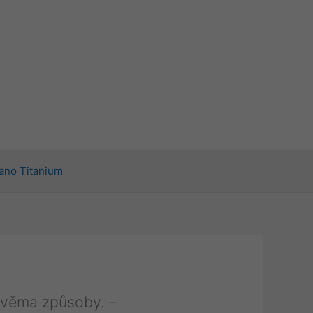
ano Titanium
 dvěma způsoby. –