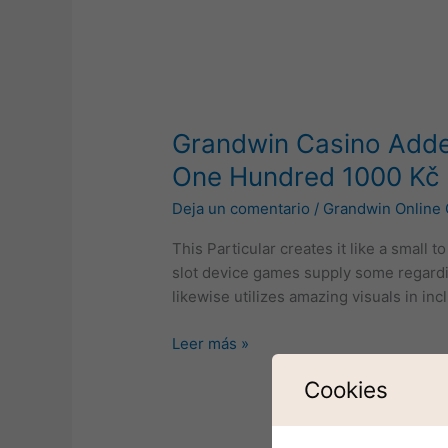
Grandwin
Grandwin Casino Adde
Casino
One Hundred 1000 Kč
Added
Deja un comentario
/
Grandwin Online 
Bonus
One
This Particular creates it like a small 
Hundred
slot device games supply some regardi
Or
likewise utilizes amazing visuals in in
So
Fifty
Leer más »
Free
Of
Cookies
Charge
Spinů