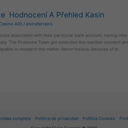
e ️ Hodnocení A Přehled Kasin
Casino 405
/
elviraferreiro
se associated with their particular bank account, having inform
reply. The Problems Team got extended the reaction moment and
capable to research the matter. Nevertheless, because of to
vacidad completa
Política de privacidad
Política Cookies
Prot