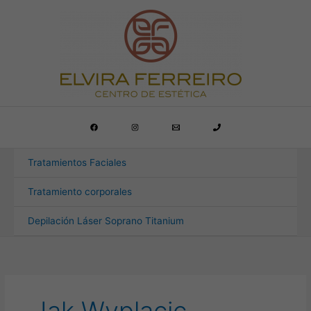
Ir
al
contenido
Tratamientos Faciales
Tratamiento corporales
Depilación Láser Soprano Titanium