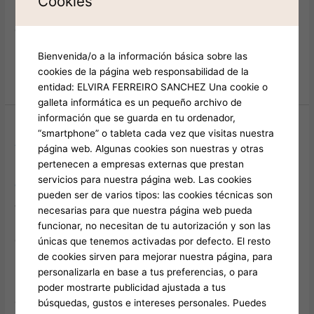
Cookies
powitalna jest przygotowana dla własnych oryginalnych
graczy, którzy chcą rozpocząć swoją przygodę hazardową w
Ice Casino. Obok nas możesz znaleźć różne odmiany […]
Bienvenida/o a la información básica sobre las
cookies de la página web responsabilidad de la
Leer más »
entidad: ELVIRA FERREIRO SANCHEZ Una cookie o
galleta informática es un pequeño archivo de
información que se guarda en tu ordenador,
Bonus Bez Depozytu W Ice Kasyno
Bonus
“smartphone” o tableta cada vez que visitas nuestra
Bez
Wypróbuj Wyśmienity Bonus
página web. Algunas cookies son nuestras y otras
Depozytu
pertenecen a empresas externas que prestan
Deja un comentario
/
Jak Wyplacic Pieniadze Z Ice Casino 12
/
W
servicios para nuestra página web. Las cookies
elviraferreiro
Ice
pueden ser de varios tipos: las cookies técnicas son
Kasyno
Witamy w Ice Casino, kasynie internetowego, które podaje
necesarias para que nuestra página web pueda
Wypróbuj
najistotniejsze wrażenia spośród rozrywki. Niezależnie od
funcionar, no necesitan de tu autorización y son las
Wyśmienity
czasu owego, bądź jesteś doświadczonym graczem, lub
únicas que tenemos activadas por defecto. El resto
Bonus
nowicjuszem, mamy na rzecz Twoich potrzeb rozległy wybór
de cookies sirven para mejorar nuestra página, para
komputerów i promocji. Dzisiaj zechcemy porozmawiać o
personalizarla en base a tus preferencias, o para
naszej ekscytującej reklamy pięćdziesiąt bezpłatnych spinów i
poder mostrarte publicidad ajustada a tus
dlaczego powinno się z tej dziewczyny skorzystać.Zacznijmy
búsquedas, gustos e intereses personales. Puedes