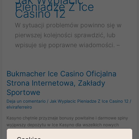
Jak Wyplacic
Pieniadze Z Ice
Casino 12
W sytuacji problemów powinno się w
pierwszej kolejności sprawdzić, lub
wpisuje się poprawne wiadomości. –
Bukmacher Ice Casino Oficjalna
Bukmacher
Ice
Strona Internetowa, Zakłady
Casino
Sportowe
Oficjalna
Strona
Deja un comentario
/
Jak Wyplacic Pieniadze Z Ice Casino 12
/
Internetowa,
elviraferreiro
Zakłady
Kasyno chętnie przyznaje bonusy powitalne i darmowe spiny
Sportowe
wyjąwszy depozytu w Ice Kasyno dla wszelkich nowych
graczy według rejestrowania się. Toteż pamiętaj, by odebrać
takowy tuż na pierwszym logowaniu w Ice Casino. Propozycja