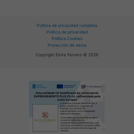
Política de privacidad completa
Política de privacidad
Política Cookies
Protección de datos
Copyright Elvira Ferreiro © 2026